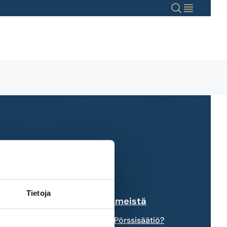
Haku
Valikko
Tietoja
tkimuksiin
Tietoa meistä
akesijoittajia
Mikä Pörssisäätiö?