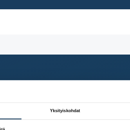
Yksityiskohdat
Tutustu pörssiyhtiöihin
Perehdy tu
i
Toimitusjohtajat lavalla
Paljonko os
itä