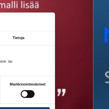
Tietoja
nti- tai
Markkinointievästeet