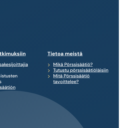
tkimuksiin
Tietoa meistä
akesijoittajia
Mikä Pörssisäätiö?
Tutustu pörssisäätiöläisiin
istusten
Mitä Pörssisäätiö
s
tavoittelee?
säätiön