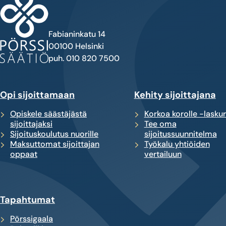
Fabianinkatu 14
00100 Helsinki
puh. 010 820 7500
Opi sijoittamaan
Kehity sijoittajana
Opiskele säästäjästä
Korkoa korolle -laskur
sijoittajaksi
Tee oma
Sijoituskoulutus nuorille
sijoitussuunnitelma
Maksuttomat sijoittajan
Työkalu yhtiöiden
oppaat
vertailuun
Tapahtumat
Pörssigaala