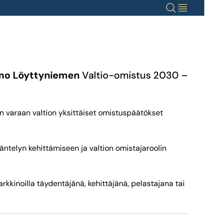
Haku
Valikko
mo Löyttyniemen
Valtio-omistus 2030 –
n varaan valtion yksittäiset omistuspäätökset
sääntelyn kehittämiseen ja valtion omistajaroolin
markkinoilla täydentäjänä, kehittäjänä, pelastajana tai