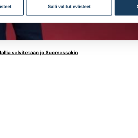
ästeet
Salli valitut evästeet
 Mallia selvitetään jo Suomessakin