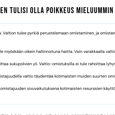
en tulisi olla poikkeus mieluummin
 Valtion tulee pyrkiä perustelemaan omistaminen, ja omistam
ole myöskään oikein hallinnoituna haitta. Vain varakkaalla valti
taa sukupolvien yli. Valtio-omistuksilla ei tule rahoittaa lyhy
mistajuudella valtio täydentää kotimaisten muiden suurten omi
mistajuuden sivuvaikutuksena kotimaisten resurssien käyttö. 