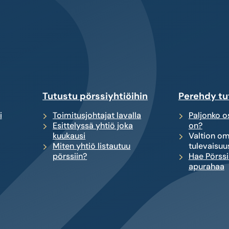
Tutustu pörssiyhtiöihin
Perehdy tu
i
Toimitusjohtajat lavalla
Paljonko os
Esittelyssä yhtiö joka
on?
kuukausi
Valtion om
Miten yhtiö listautuu
tulevaisuu
pörssiin?
Hae Pörssi
apurahaa