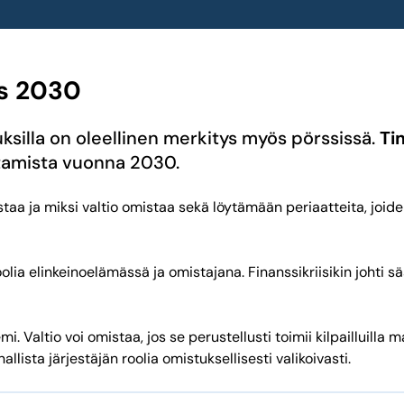
us 2030
uksilla on oleellinen merkitys myös pörssissä.
Ti
stamista vuonna 2030.
aa ja miksi valtio omistaa sekä löytämään periaatteita, joide
roolia elinkeinoelämässä ja omistajana. Finanssikriisikin johti 
i. Valtio voi omistaa, jos se perustellusti toimii kilpailluilla 
llista järjestäjän roolia omistuksellisesti valikoivasti.