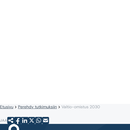
Etusivu
Perehdy tutkimuksiin
Valtio-omistus 2030
JAA