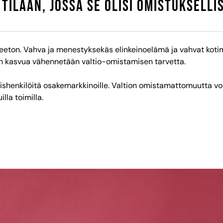
 tilaan, jossa se olisi omistukselli
tarpeeton. Vahva ja menestyksekäs elinkeinoelämä ja vahvat kot
än kasvua vähennetään valtio-omistamisen tarvetta.
ishenkilöitä osakemarkkinoille. Valtion omistamattomuutta voi
lla toimilla.