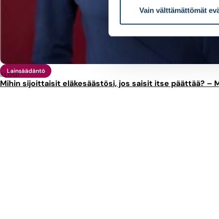
Vain välttämättömät ev
Lainsäädäntö
BLOGI
Mihin sijoittaisit eläkesäästösi, jos saisit itse päättää? –