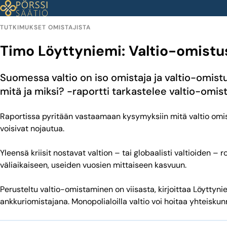
Siirry
sisältöön
TUTKIMUKSET OMISTAJISTA
Timo Löyttyniemi: Valtio-omist
Suomessa valtio on iso omistaja ja valtio-omist
mitä ja miksi?
-raportti tarkastelee valtio-omi
Raportissa pyritään vastaamaan kysymyksiin mitä valtio omist
voisivat nojautua.
Yleensä kriisit nostavat valtion – tai globaalisti valtioiden – 
väliaikaiseen, useiden vuosien mittaiseen kasvuun.
Perusteltu valtio-omistaminen on viisasta, kirjoittaa Löyttyniem
ankkuriomistajana. Monopolialoilla valtio voi hoitaa yhteiskunna