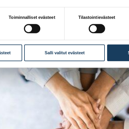
lta olennaiseen sääntelyyn, kuten pääoma- ja rahoitusmarkkin
Toiminnalliset evästeet
Tilastointievästeet
ästeet
Salli valitut evästeet