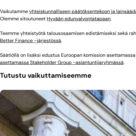
Vaikutamme
yhteiskunnalliseen päätöksentekoon ja lainsää
Olemme sitoutuneet
Hyvään edunvalvontatapaan
.
Teemme yhteistyötä talousosaamisen edistämiseksi sekä raho
Better Finance -järjestössä
.
Säätiöllä on lisäksi edustus Euroopan komission asettamass
asettamassa Stakeholder Group -asiantuntijaryhmässä
.
Tutustu vaikuttamiseemme