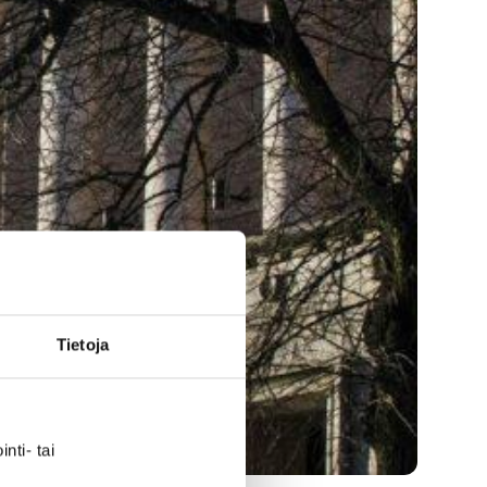
Tietoja
nti- tai