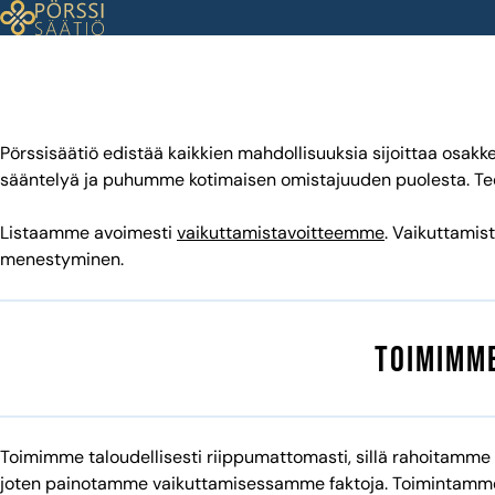
Siirry
sisältöön
Pörssisäätiö edistää 
Pörssisäätiö edistää kaikkien mahdollisuuksia sijoittaa osa
sääntelyä ja puhumme kotimaisen omistajuuden puolesta. Te
Listaamme avoimesti
vaikuttamistavoitteemme
. Vaikuttami
menestyminen.
Toimimme
Toimimme taloudellisesti riippumattomasti, sillä rahoitamme t
joten painotamme vaikuttamisessamme faktoja. Toimintamme