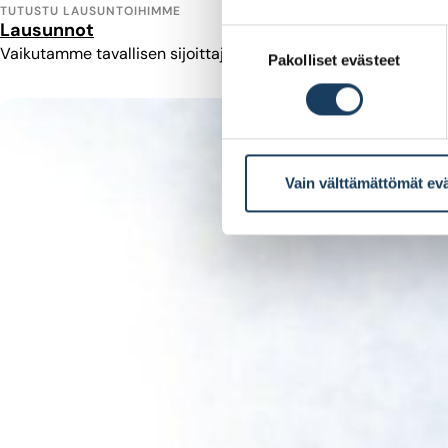
TUTUSTU LAUSUNTOIHIMME
Lausunnot
Suostumuksen
Vaikutamme tavallisen sijoittajan ja osakkeenomistajan kanna
Pakolliset evästeet
valinta
Vain välttämättömät ev