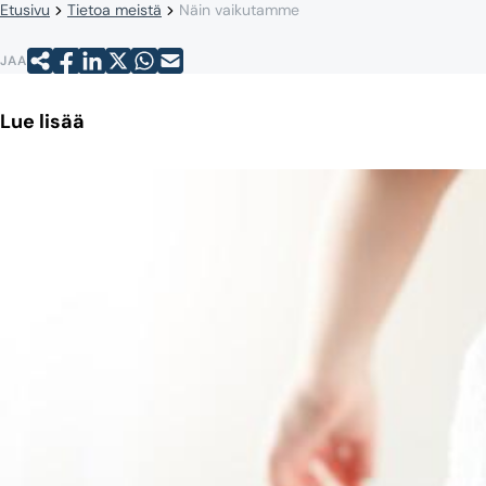
Etusivu
Tietoa meistä
Näin vaikutamme
JAA
Lue lisää