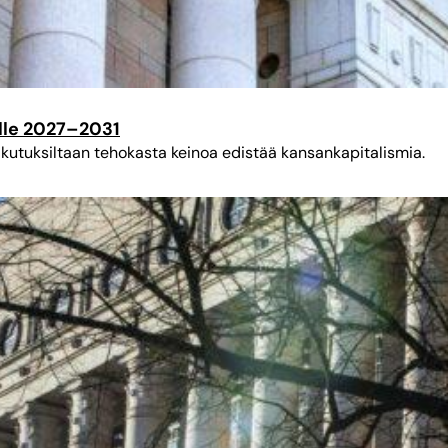
elle 2027–2031
vaikutuksiltaan tehokasta keinoa edistää kansankapitalismia.