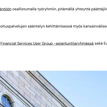
däntöön
osallistumalla työryhmiin, pitämällä yhteyttä päättäjiin
ituspalvelujen sääntelyn kehittämisessä myös kansainvälises
a
Financial Services User Group -asiantuntijaryhmässä
sekä E