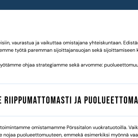
osakesijoittamista ja omistajamy
kkeisiin, vaurastua ja vaikuttaa omistajana yhteiskuntaan. E
emme työtä paremman sijoittajansuojan sekä sijoittamiseen 
styötämme ohjaa strategiamme sekä arvomme: puolueettomuus,
 riippumattomasti ja puolueettoma
oimintamme omistamamme Pörssitalon vuokratuotoilla. Vaikka sä
 nojaa puolueettomuuteen, emmekä esimerkiksi myönnä vaali