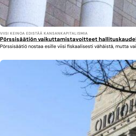
VIISI KEINOA EDISTÄÄ KANSANKAPITALISMIA
Pörssisäätiön vaikuttamistavoitteet hallituskaud
Pörssisäätiö nostaa esille viisi fiskaalisesti vähäistä, mutta 