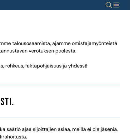
Haku
Valikko
önteistä sääntelyä
distämme talousosaamista, ajamme omistajamyönteistä
kannustavan verotuksen puolesta.
 rohkeus, faktapohjaisuus ja yhdessä
sti.
ätiö ajaa sijoittajien asiaa, meillä ei ole jäseniä,
rahoitusta.