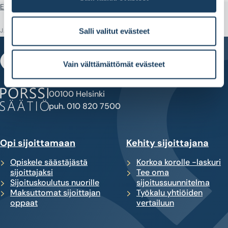
Etusivu
Perehdy tutkimuksiin
Säätiöt omistajina
JAA
Salli valitut evästeet
Vain välttämättömät evästeet
Fabianinkatu 14
00100 Helsinki
puh. 010 820 7500
Opi sijoittamaan
Kehity sijoittajana
Opiskele säästäjästä
Korkoa korolle -laskuri
sijoittajaksi
Tee oma
Sijoituskoulutus nuorille
sijoitussuunnitelma
Maksuttomat sijoittajan
Työkalu yhtiöiden
oppaat
vertailuun