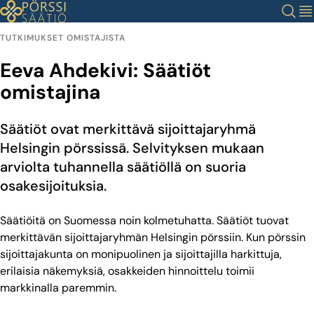
Siirry
Haku
Val
sisältöön
TUTKIMUKSET OMISTAJISTA
Eeva Ahdekivi: Säätiöt
omistajina
Säätiöt ovat merkittävä sijoittajaryhmä
Helsingin pörssissä. Selvityksen mukaan
arviolta tuhannella säätiöllä on suoria
osakesijoituksia.
Säätiöitä on Suomessa noin kolmetuhatta. Säätiöt tuovat
merkittävän sijoittajaryhmän Helsingin pörssiin. Kun pörssin
sijoittajakunta on monipuolinen ja sijoittajilla harkittuja,
erilaisia näkemyksiä, osakkeiden hinnoittelu toimii
markkinalla paremmin.