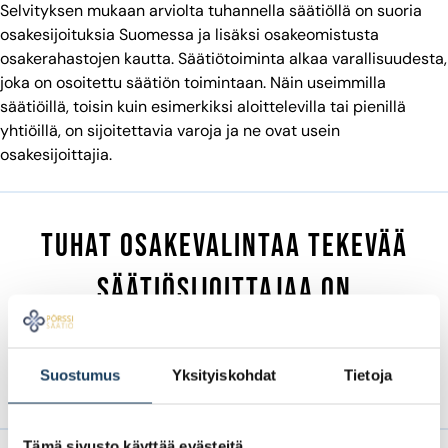
Selvityksen mukaan arviolta tuhannella säätiöllä on suoria
osakesijoituksia Suomessa ja lisäksi osakeomistusta
osakerahastojen kautta. Säätiötoiminta alkaa varallisuudesta,
joka on osoitettu säätiön toimintaan. Näin useimmilla
säätiöillä, toisin kuin esimerkiksi aloittelevilla tai pienillä
yhtiöillä, on sijoitettavia varoja ja ne ovat usein
osakesijoittajia.
Tuhat osakevalintaa tekevää
säätiösijoittajaa on
merkittävä lisä
pääomamarkkinalle
Suostumus
Yksityiskohdat
Tietoja
Tämä sivusto käyttää evästeitä