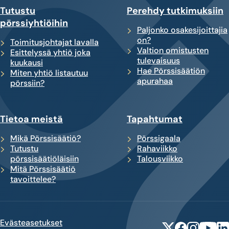
Tutustu
Perehdy tutkimuksiin
pörssiyhtiöihin
Paljonko osakesijoittajia
on?
Toimitusjohtajat lavalla
Valtion omistusten
Esittelyssä yhtiö joka
tulevaisuus
kuukausi
Hae Pörssisäätiön
Miten yhtiö listautuu
apurahaa
pörssiin?
Tietoa meistä
Tapahtumat
Mikä Pörssisäätiö?
Pörssigaala
Tutustu
Rahaviikko
pörssisäätiöläisiin
Talousviikko
Mitä Pörssisäätiö
tavoittelee?
Evästeasetukset