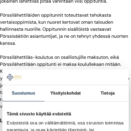
jokainen lähettiläs pitää vähintään viisi oppituntia.
Pörssilähettiläiden oppitunnit toteuttavat tehokasta
vertaisoppimista, kun nuoret kertovat oman talouden
hallinnasta nuorille. Oppitunnin sisällöistä vastaavat
Pörssisäätiön asiantuntijat, ja ne on tehnyt yhdessä nuorten
kanssa.
Pörssilähettiläs-koulutus on osallistujille maksuton, eikä
Pörssilähettilään oppitunti ei maksa koulullekaan mitään.
Koulutuksia järjestämällä
Pörssisäätiö
toteuttaa
ydintehtäviään, joihin kuuluu talousosaamisen parantaminen
ja osakesijoittamisen suosion lisääminen. Pörssisäätiö on
taloudellisesti ja poliittisesti riippumaton säätiö, joka
Suostumus
Yksityiskohdat
Tietoja
rahoittaa toimintansa omistamansa Pörssitalon
vuokratuotoilla.
Tämä sivusto käyttää evästeitä
Lisää tietoa Pörssilähettiläs-ohjelmasta:
Evästeistä osa on välttämättömiä, osa sivuston toimintaa
parantavia, ja osaa käytetään tilastointi- tai