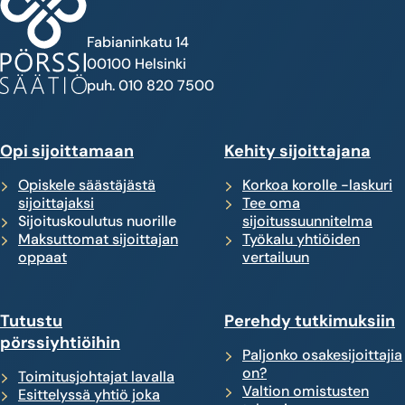
Fabianinkatu 14
00100 Helsinki
puh. 010 820 7500
Opi sijoittamaan
Kehity sijoittajana
Opiskele säästäjästä
Korkoa korolle -laskuri
sijoittajaksi
Tee oma
Sijoituskoulutus nuorille
sijoitussuunnitelma
Maksuttomat sijoittajan
Työkalu yhtiöiden
oppaat
vertailuun
Tutustu
Perehdy tutkimuksiin
pörssiyhtiöihin
Paljonko osakesijoittajia
on?
Toimitusjohtajat lavalla
Valtion omistusten
Esittelyssä yhtiö joka