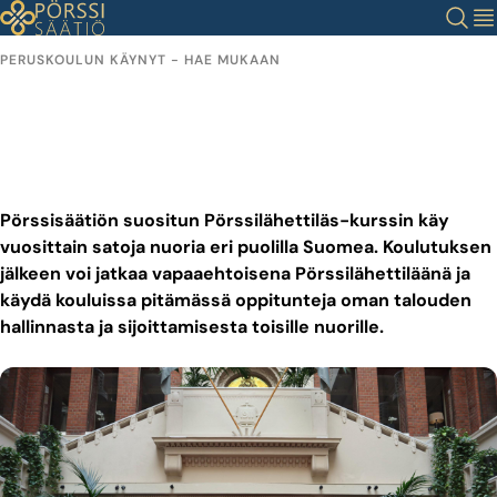
Siirry
Haku
Val
sisältöön
PERUSKOULUN KÄYNYT - HAE MUKAAN
Nuorten Pörssilähettiläs-
ohjelma
Pörssisäätiön suositun Pörssilähettiläs-kurssin käy
vuosittain satoja nuoria eri puolilla Suomea. Koulutuksen
jälkeen voi jatkaa vapaaehtoisena Pörssilähettiläänä ja
käydä kouluissa pitämässä oppitunteja oman talouden
hallinnasta ja sijoittamisesta toisille nuorille.