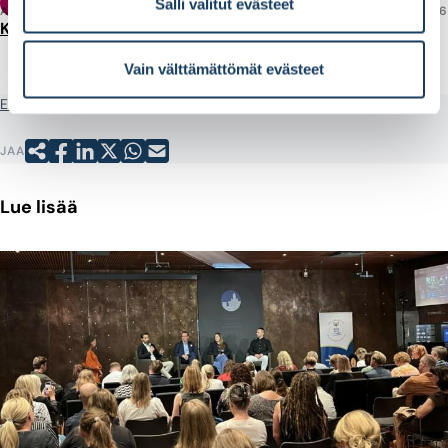
Tilasto
Salli valitut evästeet
ARTIKKELI
7.8.2026
Kotitalouksien varallisuudesta alle puolet talletuksia
Vain välttämättömät evästeet
Etusivu
Opi sijoittamaan
Pörssilähettiläs-ohjelma nuorille
JAA
Lue lisää