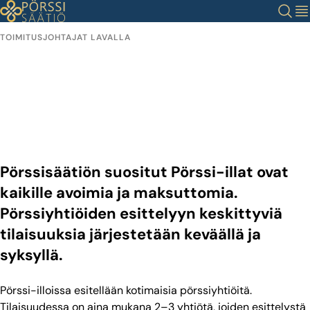
Siirry
Haku
Val
sisältöön
TOIMITUSJOHTAJAT LAVALLA
Pörssi-illat
Toimitusjohtajat kertovat yhtiöistään
sijoituskohteena
Pörssisäätiön suositut Pörssi-illat ovat
kaikille avoimia ja maksuttomia.
Pörssiyhtiöiden esittelyyn keskittyviä
tilaisuuksia järjestetään keväällä ja
syksyllä.
Pörssi-illoissa esitellään kotimaisia pörssiyhtiöitä.
Tilaisuudessa on aina mukana 2–3 yhtiötä, joiden esittelystä