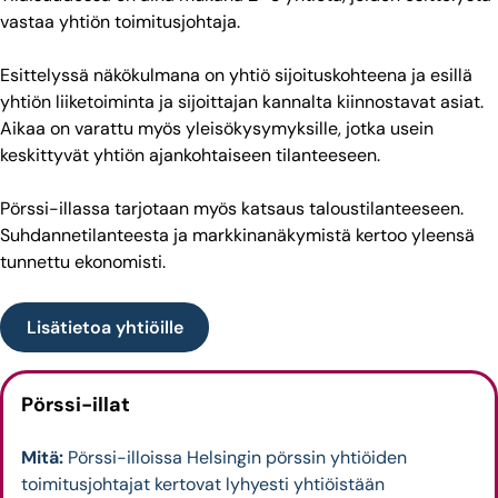
vastaa yhtiön toimitusjohtaja.
Esittelyssä näkökulmana on yhtiö sijoituskohteena ja esillä
yhtiön liiketoiminta ja sijoittajan kannalta kiinnostavat asiat.
Aikaa on varattu myös yleisökysymyksille, jotka usein
keskittyvät yhtiön ajankohtaiseen tilanteeseen.
Pörssi-illassa tarjotaan myös katsaus taloustilanteeseen.
Suhdannetilanteesta ja markkinanäkymistä kertoo yleensä
tunnettu ekonomisti.
Lisätietoa yhtiöille
Pörssi-illat
Mitä:
Pörssi-illoissa Helsingin pörssin yhtiöiden
toimitusjohtajat kertovat lyhyesti yhtiöistään