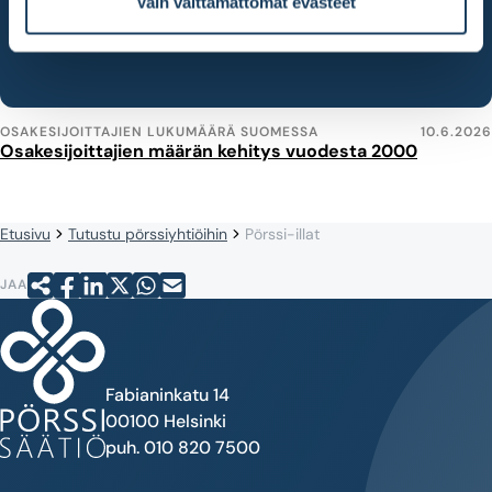
Vain välttämättömät evästeet
OSAKESIJOITTAJIEN LUKUMÄÄRÄ SUOMESSA
10.6.2026
Osakesijoittajien määrän kehitys vuodesta 2000
Etusivu
Tutustu pörssiyhtiöihin
Pörssi-illat
JAA
Fabianinkatu 14
00100 Helsinki
puh. 010 820 7500