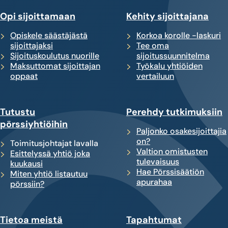
Opi sijoittamaan
Kehity sijoittajana
Opiskele säästäjästä
Korkoa korolle -laskuri
sijoittajaksi
Tee oma
Sijoituskoulutus nuorille
sijoitussuunnitelma
Maksuttomat sijoittajan
Työkalu yhtiöiden
oppaat
vertailuun
Tutustu
Perehdy tutkimuksiin
pörssiyhtiöihin
Paljonko osakesijoittajia
on?
Toimitusjohtajat lavalla
Valtion omistusten
Esittelyssä yhtiö joka
tulevaisuus
kuukausi
Hae Pörssisäätiön
Miten yhtiö listautuu
apurahaa
pörssiin?
Tietoa meistä
Tapahtumat