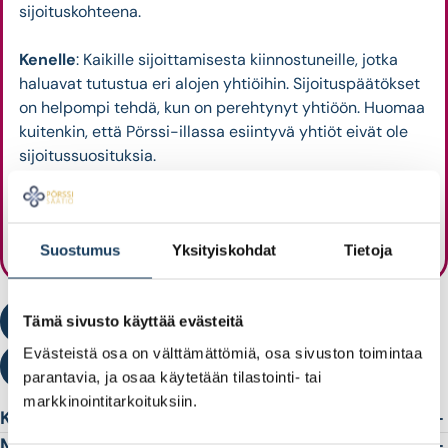
sijoituskohteena.
Kenelle
: Kaikille sijoittamisesta kiinnostuneille, jotka
haluavat tutustua eri alojen yhtiöihin. Sijoituspäätökset
on helpompi tehdä, kun on perehtynyt yhtiöön. Huomaa
kuitenkin, että Pörssi-illassa esiintyvä yhtiöt eivät ole
sijoitussuosituksia.
Muuta
: Pörssi-illassa on mukana myös eturivin
ekonomisti, joka kertoo taloussuhdanteesta ja
markkinanäkymistä.
Suostumus
Yksityiskohdat
Tietoja
Katso tapahtumakalenterista tulevat Pörssi-illat
Tämä sivusto käyttää evästeitä
Evästeistä osa on välttämättömiä, osa sivuston toimintaa
Tutustu Pörssi-iltojen tallenteisiin
parantavia, ja osaa käytetään tilastointi- tai
markkinointitarkoituksiin.
Keille Pörssi-illat on tarkoitettu?
Tilaisuudet ovat avoimia kaikille. Pörssi-illat ovat myös
Milloin Pörssi-iltoja järjestetään?