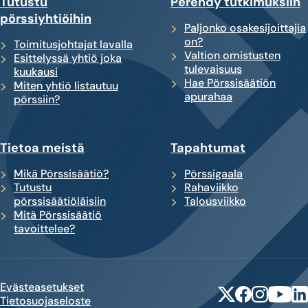
Tutustu
Perehdy tutkimuksiin
pörssiyhtiöihin
Paljonko osakesijoittajia
on?
Toimitusjohtajat lavalla
Valtion omistusten
Esittelyssä yhtiö joka
tulevaisuus
kuukausi
Hae Pörssisäätiön
Miten yhtiö listautuu
apurahaa
pörssiin?
Tietoa meistä
Tapahtumat
Mikä Pörssisäätiö?
Pörssigaala
Tutustu
Rahaviikko
pörssisäätiöläisiin
Talousviikko
Mitä Pörssisäätiö
tavoittelee?
Evästeasetukset
X
Facebook
Instagram
YouTub
Lin
Tietosuojaseloste