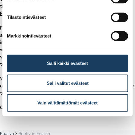
the
European Commission’s Financial Services User Group
FSUG
.
Tilastointievästeet
Finnish Foundation for Share Promotion acts independently
and impartially. We finance our operations with the rental
Markkinointievästeet
income from the historical Stock Exchange House in Helsinki
we own. Our operations are guided by our strategies and
values: neutrality, courage, fact-basedness and succeeding
Salli kaikki evästeet
together. We are also committed to acting responsibly.
We are happy to provide more information about our
Salli valitut evästeet
activities and views. If you have any questions, don’t hesitate
to get in touch.
Vain välttämättömät evästeet
CEO
Sari Lounasmeri
, sari.lounasmeri (a) porssisaatio.fi
Etusivu
Briefly in English