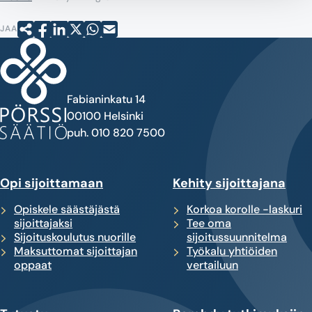
JAA
Fabianinkatu 14
00100 Helsinki
puh. 010 820 7500
Opi sijoittamaan
Kehity sijoittajana
Opiskele säästäjästä
Korkoa korolle -laskuri
sijoittajaksi
Tee oma
Sijoituskoulutus nuorille
sijoitussuunnitelma
Maksuttomat sijoittajan
Työkalu yhtiöiden
oppaat
vertailuun