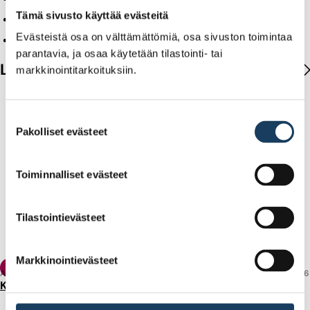
Tämä sivusto käyttää evästeitä
Sijoittajabarometri 2/2019
Evästeistä osa on välttämättömiä, osa sivuston toimintaa
Sijoittajabarometri 1/2019
parantavia, ja osaa käytetään tilastointi- tai
Lue lisää
markkinointitarkoituksiin.
Suostumuksen
Pakolliset evästeet
valinta
Toiminnalliset evästeet
Tilastointievästeet
Markkinointievästeet
Tilasto
ARTIKKELI
7.8.2026
Kotitalouksien varallisuudesta alle puolet talletuksia