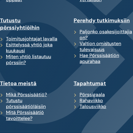
Tutustu
Perehdy tutkimuksiin
pörssiyhtiöihin
Paljonko osakesijoittajia
on?
Toimitusjohtajat lavalla
Valtion omistusten
Esittelyssä yhtiö joka
tulevaisuus
kuukausi
Hae Pörssisäätiön
Miten yhtiö listautuu
apurahaa
pörssiin?
Tietoa meistä
Tapahtumat
Mikä Pörssisäätiö?
Pörssigaala
Tutustu
Rahaviikko
pörssisäätiöläisiin
Talousviikko
Mitä Pörssisäätiö
tavoittelee?