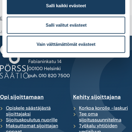
Salli kaikki evästeet
Etusivu
Perehdy tutkimuksiin
Sijoittajabarometri
Salli valitut evästeet
JAA
Vain välttämättömät evästeet
Fabianinkatu 14
00100 Helsinki
puh. 010 820 7500
Opi sijoittamaan
Kehity sijoittajana
Opiskele säästäjästä
Korkoa korolle -laskuri
sijoittajaksi
Tee oma
Sijoituskoulutus nuorille
sijoitussuunnitelma
Maksuttomat sijoittajan
Työkalu yhtiöiden
oppaat
vertailuun