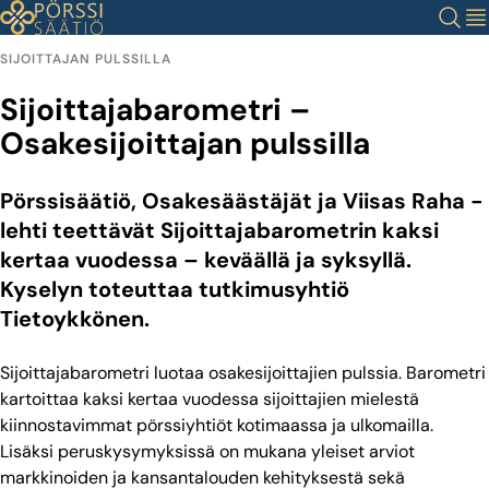
Siirry
Haku
Val
sisältöön
SIJOITTAJAN PULSSILLA
Sijoittajabarometri –
Osakesijoittajan pulssilla
Pörssisäätiö, Osakesäästäjät ja Viisas Raha -
lehti teettävät Sijoittajabarometrin kaksi
kertaa vuodessa – keväällä ja syksyllä.
Kyselyn toteuttaa tutkimusyhtiö
Tietoykkönen.
Sijoittajabarometri luotaa osakesijoittajien pulssia. Barometri
kartoittaa kaksi kertaa vuodessa sijoittajien mielestä
kiinnostavimmat pörssiyhtiöt kotimaassa ja ulkomailla.
Lisäksi peruskysymyksissä on mukana yleiset arviot
markkinoiden ja kansantalouden kehityksestä sekä