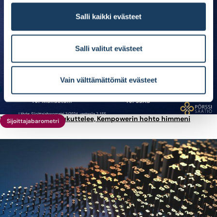
Salli kaikki evästeet
Salli valitut evästeet
Vain välttämättömät evästeet
Nokian Renkaat houkuttelee, Kempowerin hohto himmeni
Sijoittajabarometri