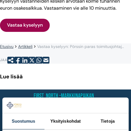
Kyselyyn vastanneiden kesken arvotaan kolme tuhannen
euron osakesalkkua. Vastaaminen vie alle 10 minuuttia.
Vastaa kyselyyn
Etusivu
Artikkeli
Vastaa kyselyyn: Pörssin paras toimitusjohtaja? Maineeltaan parhaat pörssiyhtiö?
JAA
Lue lisää
Suostumus
Yksityiskohdat
Tietoja