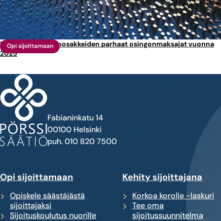
Nämä ovat kansanosakkeiden parhaat osingonmaksajat vuonna
Opi sijoittamaan
2025
Fabianinkatu 14
00100 Helsinki
puh. 010 820 7500
Opi sijoittamaan
Kehity sijoittajana
Opiskele säästäjästä
Korkoa korolle -laskuri
sijoittajaksi
Tee oma
Sijoituskoulutus nuorille
sijoitussuunnitelma