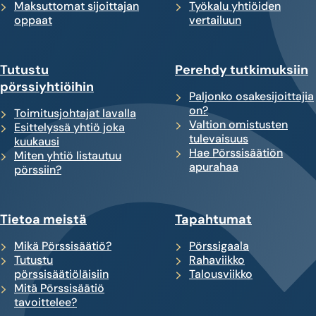
Maksuttomat sijoittajan
Työkalu yhtiöiden
oppaat
vertailuun
Tutustu
Perehdy tutkimuksiin
pörssiyhtiöihin
Paljonko osakesijoittajia
on?
Toimitusjohtajat lavalla
Valtion omistusten
Esittelyssä yhtiö joka
tulevaisuus
kuukausi
Hae Pörssisäätiön
Miten yhtiö listautuu
apurahaa
pörssiin?
Tietoa meistä
Tapahtumat
Mikä Pörssisäätiö?
Pörssigaala
Tutustu
Rahaviikko
pörssisäätiöläisiin
Talousviikko
Mitä Pörssisäätiö
tavoittelee?