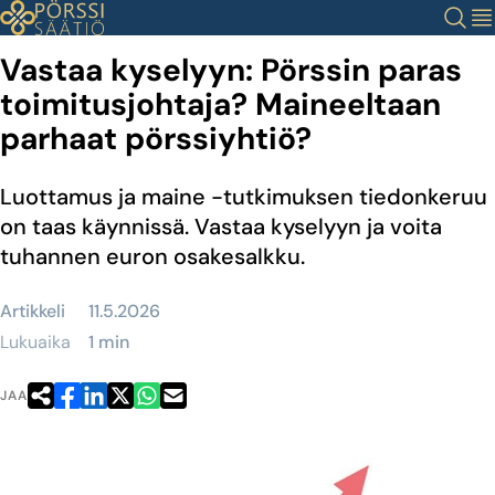
Siirry
Haku
Val
sisältöön
Vastaa kyselyyn: Pörssin paras
toimitusjohtaja? Maineeltaan
parhaat pörssiyhtiö?
Luottamus ja maine -tutkimuksen tiedonkeruu
on taas käynnissä. Vastaa kyselyyn ja voita
tuhannen euron osakesalkku.
Artikkeli
11.5.2026
Lukuaika
1 min
JAA