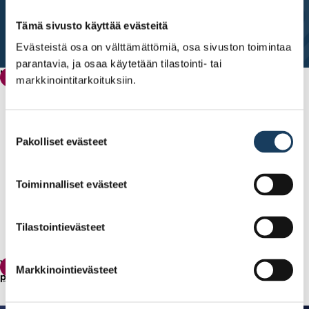
Tämä sivusto käyttää evästeitä
Evästeistä osa on välttämättömiä, osa sivuston toimintaa
parantavia, ja osaa käytetään tilastointi- tai
Nämä seitsemän osaketta ovat First Northin kansansuosikit
First North -kasvumarkkina
markkinointitarkoituksiin.
Suostumuksen
Pakolliset evästeet
valinta
Toiminnalliset evästeet
Tilastointievästeet
Vastaa kyselyyn: Kuka on paras toimitusjohtaja? Mitkä
Luottamus ja maine -tutkimus
Markkinointievästeet
pörssiyhtiöt ovat maineeltaan parhaita?