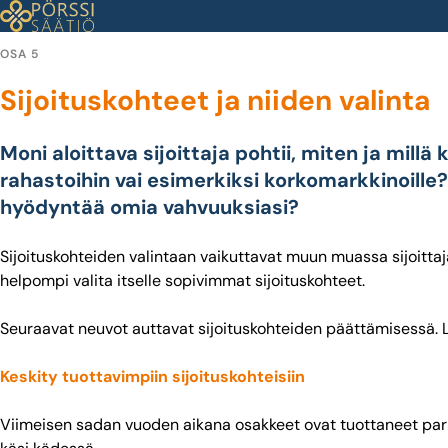
Siirry
sisältöön
OSA 5
Sijoituskohteet ja niiden valinta
Moni aloittava sijoittaja pohtii, miten ja millä 
rahastoihin vai esimerkiksi korkomarkkinoille?
hyödyntää omia vahvuuksiasi?
Sijoituskohteiden valintaan vaikuttavat muun muassa sijoittajan a
helpompi valita itselle sopivimmat sijoituskohteet.
Seuraavat neuvot auttavat sijoituskohteiden päättämisessä. Lop
Keskity tuottavimpiin sijoituskohteisiin
Viimeisen sadan vuoden aikana osakkeet ovat tuottaneet parhait