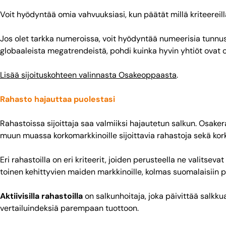
Voit hyödyntää omia vahvuuksiasi, kun päätät millä kriteereillä
Jos olet tarkka numeroissa, voit hyödyntää numeerisia tunnusluk
globaaleista megatrendeistä, pohdi kuinka hyvin yhtiöt ovat
Lisää sijoituskohteen valinnasta Osakeoppaasta
.
Rahasto hajauttaa puolestasi
Rahastoissa sijoittaja saa valmiiksi hajautetun salkun. Osaker
muun muassa korkomarkkinoille sijoittavia rahastoja sekä kork
Eri rahastoilla on eri kriteerit, joiden perusteella ne valitsev
toinen kehittyvien maiden markkinoille, kolmas suomalaisiin pö
Aktiivisilla rahastoilla
on salkunhoitaja, joka päivittää salkkua 
vertailuindeksiä parempaan tuottoon.