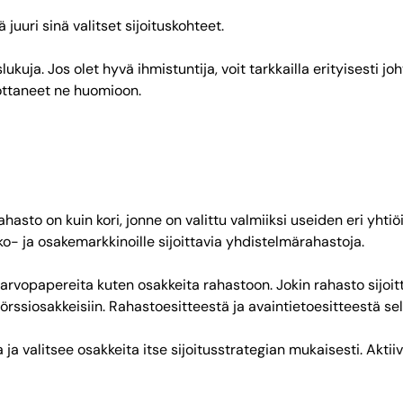
 juuri sinä valitset sijoituskohteet.
uja. Jos olet hyvä ihmistuntija, voit tarkkailla erityisesti jo
 ottaneet ne huomioon.
ahasto on kuin kori, jonne on valittu valmiiksi useiden eri yht
o- ja osakemarkkinoille sijoittavia yhdistelmärahastoja.
at arvopapereita kuten osakkeita rahastoon. Jokin rahasto sijoitt
rssiosakkeisiin. Rahastoesitteestä ja avaintietoesitteestä selv
ja valitsee osakkeita itse sijoitusstrategian mukaisesti. Aktiiv