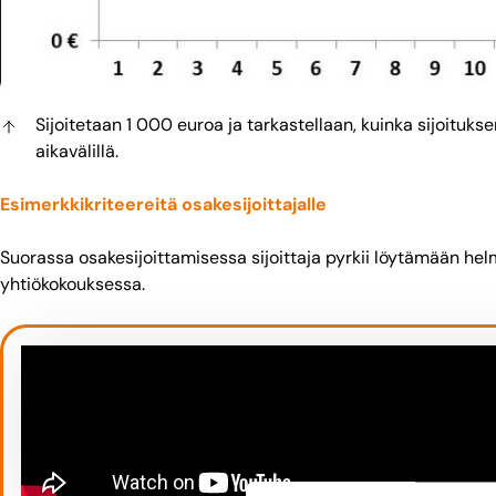
Sijoitetaan 1 000 euroa ja tarkastellaan, kuinka sijoitukse
aikavälillä.
Esimerkkikriteereitä osakesijoittajalle
Suorassa osakesijoittamisessa sijoittaja pyrkii löytämään helmi
yhtiökokouksessa.