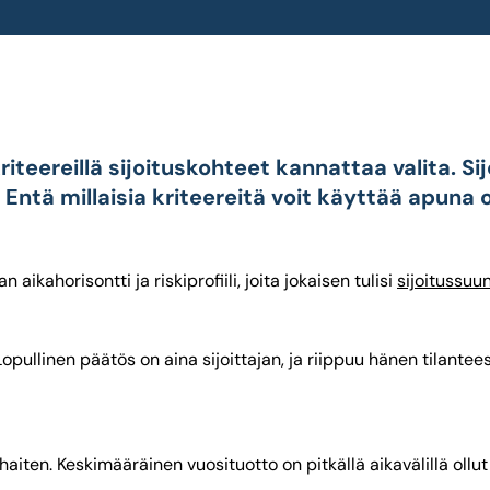
kriteereillä sijoituskohteet kannattaa valita. Si
 Entä millaisia kriteereitä voit käyttää apuna 
ikahorisontti ja riskiprofiili, joita jokaisen tulisi
sijoitussuu
ullinen päätös on aina sijoittajan, ja riippuu hänen tilantees
en. Keskimääräinen vuosituotto on pitkällä aikavälillä ollut n