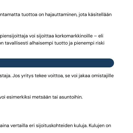
lentamatta tuottoa on hajauttaminen, jota käsitellään
piensijoittaja voi sijoittaa korkomarkkinoille – eli
on tavallisesti alhaisempi tuotto ja pienempi riski
aja. Jos yritys tekee voittoa, se voi jakaa omistajille
 voi esimerkiksi metsään tai asuntoihin.
ina vertailla eri sijoituskohteiden kuluja. Kulujen on