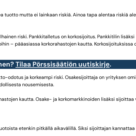
ea tuotto mutta ei lainkaan riskiä. Ainoa tapa alentaa riskiä a
ainen riski. Pankkitalletus on korkosijoitus. Pankkitilin lisäksi 
inoihin – pääasiassa korkorahastojen kautta. Korkosijoituksissa 
inen?
Tilaa Pörssisäätiön uutiskirje
.
to-odotus ja korkeampi riski. Osakesijoittaja on yrityksen omist
dollisesta nousemisesta.
ahastojen kautta. Osake- ja korkomarkkinoiden lisäksi sijoittaa
oista etenkin pitkällä aikavälillä. Siksi sijoittajan kannattaa a