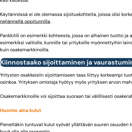
käsi kädessä.
Käytännössä ei ole olemassa sijoituskohteita, joissa olisi kork
neljännellä oppitunnilla
.
Pankkitili on esimerkki kohteesta, jossa on alhainen tuotto ja alh
esimerkiksi valtiolle, kunnille tai yrityksille myönnettyihin la
kuin osakemarkkinoilla.
Kiinnostaako sijoittaminen ja vaurastum
Yritysten osakkeisiin sijoittamiseen taas liittyy korkeampi tuot
osinkoa. Yrityksen omistaja hyötyy myös yrityksen arvon mah
Osakemarkkinoille voi sijoittaa suoraan tai välillisesti osaker
Huomio aina kulut
Pieneltäkin tuntuvat kulut syövät yllättävän suuren osuuden tuot
hyvä olla alle prosentin.