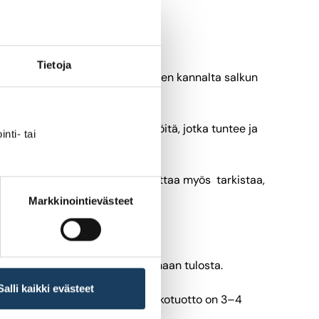
Tietoja
iö valitsee kohteet. Hajauttamisen kannalta salkun
kel kerrallaan.
 kautta. Kannattaa valita yhtiöitä, jotka tuntee ja
nti- tai
eluja tai osaavaa johtoa. Kannattaa myös tarkistaa,
Markkinointievästeet
pystyykö se kasvamaan ja tuottamaan tulosta.
Salli kaikki evästeet
enterista. Keskimääräinen osinkotuotto on 3­­–4