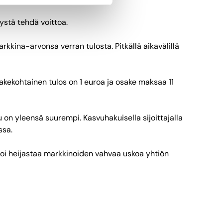
vystä tehdä voittoa.
rkkina-arvonsa verran tulosta. Pitkällä aikavälillä
sakekohtainen tulos on 1 euroa ja osake maksaa 11
ku on yleensä suurempi. Kasvuhakuisella sijoittajalla
essa.
 voi heijastaa markkinoiden vahvaa uskoa yhtiön