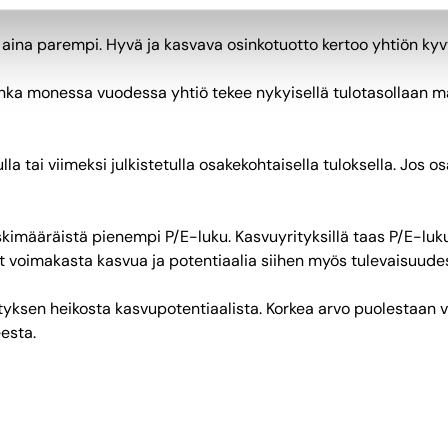
n aina parempi. Hyvä ja kasvava osinkotuotto kertoo yhtiön ky
uinka monessa vuodessa yhtiö tekee nykyisellä tulotasollaan ma
a tai viimeksi julkistetulla osakekohtaisella tuloksella. Jos o
n keskimääräistä pienempi P/E-luku. Kasvuyrityksillä taas P/E-lu
llut voimakasta kasvua ja potentiaalia siihen myös tulevaisuud
yrityksen heikosta kasvupotentiaalista. Korkea arvo puolestaan
eesta.