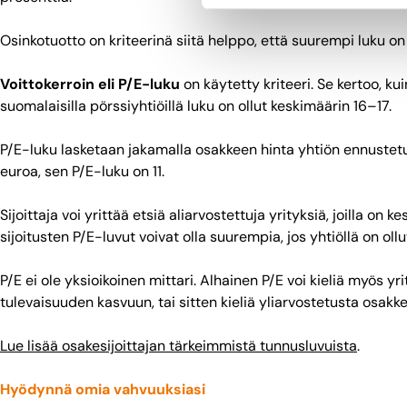
Osinkotuotto on kriteerinä siitä helppo, että suurempi luku o
Voittokerroin eli P/E-luku
on käytetty kriteeri. Se kertoo, k
suomalaisilla pörssiyhtiöillä luku on ollut keskimäärin 16–17.
P/E-luku lasketaan jakamalla osakkeen hinta yhtiön ennustetull
euroa, sen P/E-luku on 11.
Sijoittaja voi yrittää etsiä aliarvostettuja yrityksiä, joilla o
sijoitusten P/E-luvut voivat olla suurempia, jos yhtiöllä on o
P/E ei ole yksioikoinen mittari. Alhainen P/E voi kieliä myös 
tulevaisuuden kasvuun, tai sitten kieliä yliarvostetusta osakk
Lue lisää osakesijoittajan tärkeimmistä tunnusluvuista
.
Hyödynnä omia vahvuuksiasi