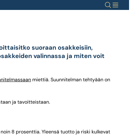
Haku
Valikko
joittaisitko suoraan osakkeisiin,
osakkeiden valinnassa ja miten voit
nnitelmassaan
miettiä. Suunnitelman tehtyään on
taan ja tavoitteistaan.
oin 8 prosenttia. Yleensä tuotto ja riski kulkevat