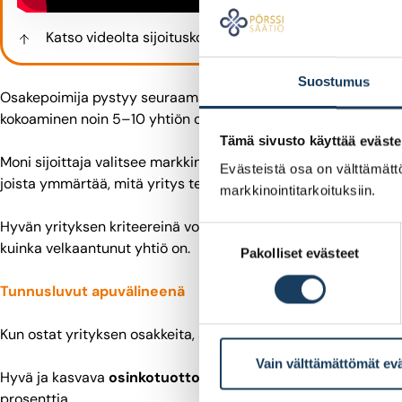
Katso videolta sijoituskohteiden valintakriteereitä.
Suostumus
Osakepoimija pystyy seuraamaan salkkunsa yhtiöitä ja niiden 
kokoaminen noin 5–10 yhtiön osakkeista on pitkällä aikavälillä
Tämä sivusto käyttää eväste
Moni sijoittaja valitsee markkina-arvoltaan suuria ja brändiltä
Evästeistä osa on välttämättö
joista ymmärtää, mitä yritys tekee.
markkinointitarkoituksiin.
Hyvän yrityksen kriteereinä voi pitää esimerkiksi hyvää kasvu
Suostumuksen
kuinka velkaantunut yhtiö on.
Pakolliset evästeet
valinta
Tunnusluvut apuvälineenä
Kun ostat yrityksen osakkeita, sinusta tulee yksi yhtiön omis
Vain välttämättömät ev
Hyvä ja kasvava
osinkotuotto
on yksi yleinen kriteeri. Yhtiö
prosenttia.