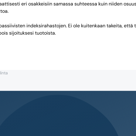
attisesti eri osakkeisiin samassa suhteessa kuin niiden osuus
ttoa.
passiivisten indeksirahastojen. Ei ole kuitenkaan takeita, että
pois sijoituksesi tuotoista.
linta