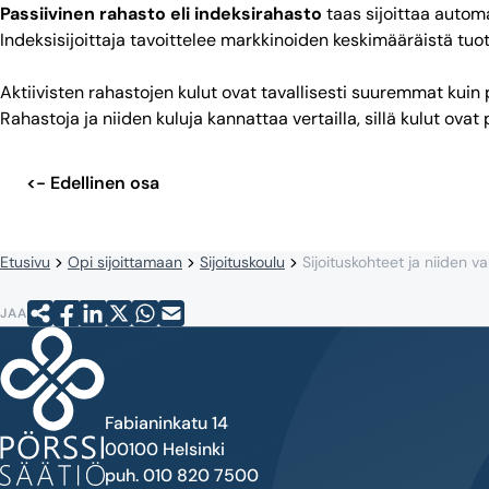
Passiivinen rahasto eli indeksirahasto
taas sijoittaa automa
Indeksisijoittaja tavoittelee markkinoiden keskimääräistä tuo
Aktiivisten rahastojen kulut ovat tavallisesti suuremmat kuin 
Rahastoja ja niiden kuluja kannattaa vertailla, sillä kulut ovat 
<- Edellinen osa
Etusivu
Opi sijoittamaan
Sijoituskoulu
Sijoituskohteet ja niiden va
JAA
Fabianinkatu 14
00100 Helsinki
puh. 010 820 7500