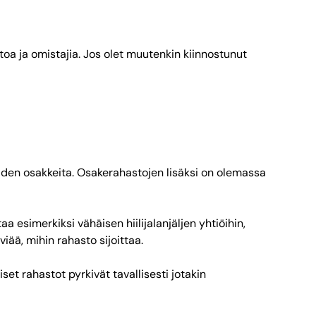
htoa ja omistajia. Jos olet muutenkin kiinnostunut
iöiden osakkeita. Osakerahastojen lisäksi on olemassa
aa esimerkiksi vähäisen hiilijalanjäljen yhtiöihin,
iää, mihin rahasto sijoittaa.
iset rahastot pyrkivät tavallisesti jotakin