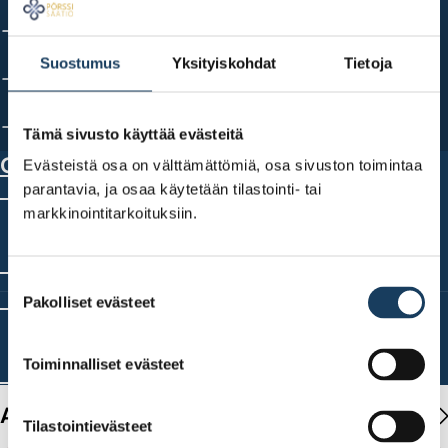
Katso tilasto: Tällainen markkinavoima osakesijoittajat
ovat
Suostumus
Yksityiskohdat
Tietoja
Kehity sijoittajana: Ohjeet sijoitussuunnitelman
tekemiseen
Korkoa korolle -laskuri arvioi millaisiin tuottoihin voit
Tämä sivusto käyttää evästeitä
päästä
Osallistu tapahtumiin
Evästeistä osa on välttämättömiä, osa sivuston toimintaa
parantavia, ja osaa käytetään tilastointi- tai
Pörssilähettiläs-koulutus Rovaniemi
markkinointitarkoituksiin.
8.-10.
Rovaniemi
ELO
klo 10–16
Suostumuksen
Pakolliset evästeet
valinta
Talous tutuksi 2026 Helsinki
28.
Pörssitalo, Helsinki + verkossa
ELO
Toiminnalliset evästeet
klo 9–16
Ajankohtaista
Tilastointievästeet