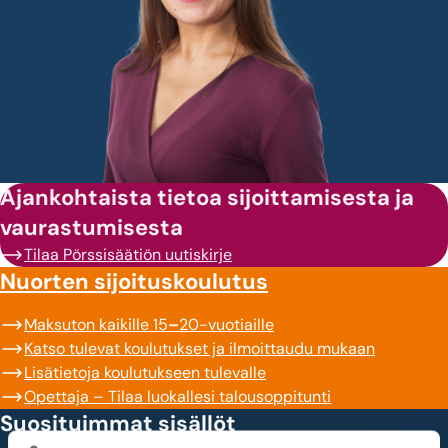
Ajankohtaista tietoa sijoittamisesta ja
vaurastumisesta
Tilaa Pörssisäätiön uutiskirje
Nuorten sijoituskoulutus
Maksuton kaikille 15
–
20-vuotiaille
Katso tulevat koulutukset ja ilmoittaudu mukaan
Lisätietoja koulutukseen tulevalle
Opettaja – Tilaa luokallesi talousoppitunti
Suosituimmat sisällöt