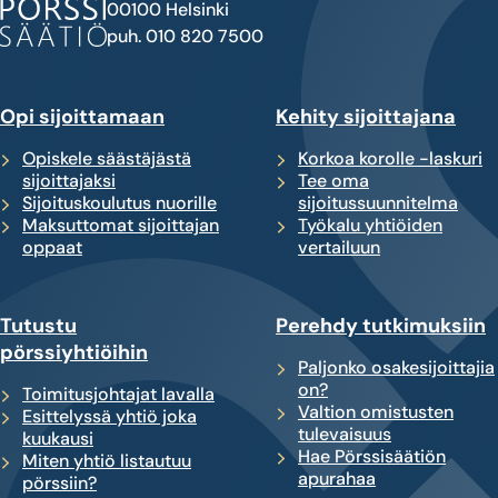
00100 Helsinki
puh. 010 820 7500
Opi sijoittamaan
Kehity sijoittajana
Opiskele säästäjästä
Korkoa korolle -laskuri
sijoittajaksi
Tee oma
Sijoituskoulutus nuorille
sijoitussuunnitelma
Maksuttomat sijoittajan
Työkalu yhtiöiden
oppaat
vertailuun
Tutustu
Perehdy tutkimuksiin
pörssiyhtiöihin
Paljonko osakesijoittajia
on?
Toimitusjohtajat lavalla
Valtion omistusten
Esittelyssä yhtiö joka
tulevaisuus
kuukausi
Hae Pörssisäätiön
Miten yhtiö listautuu
apurahaa
pörssiin?