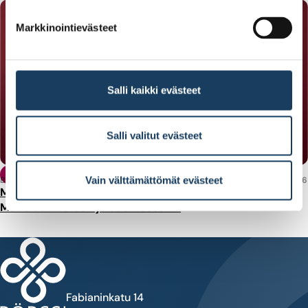
Markkinointievästeet
Salli kaikki evästeet
Salli valitut evästeet
Lainsäädäntö
Vain välttämättömät evästeet
BLOGI
3.8.2026
Mihin sijoittaisit eläkesäästösi, jos saisit itse päättää? –
Mallia selvitetään jo Suomessakin
Fabianinkatu 14