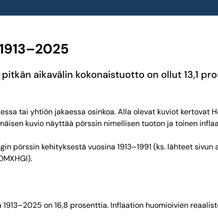
1913
–
2025
pitkän aikavälin kokonaistuotto on ollut 13,1 pr
essa tai yhtiön jakaessa osinkoa. Alla olevat kuviot kertovat 
mäisen kuvio näyttää pörssin nimellisen tuoton ja toinen infl
ngin pörssin kehityksestä vuosina 1913–1991 (ks. lähteet sivu
(OMXHGI).
a 1913–2025 on 16,8 prosenttia. Inflaation huomioivien reaalist