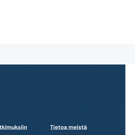
tkimuksiin
Tietoa meistä