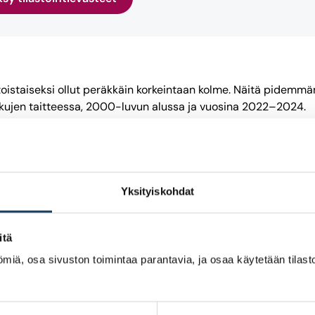
oistaiseksi ollut peräkkäin korkeintaan kolme. Näitä pidemmän 
ukujen taitteessa, 2000-luvun alussa ja vuosina 2022–2024.
uotena 112:sta. Heikoin kokonaistuotto oli finanssikriisin aikaan
Yksityiskohdat
 total return index for the Finnish stock market”. Research in
itä
 of the Finnish Stock Market: Part II”. Bank of Finland Resear
miä, osa sivuston toimintaa parantavia, ja osaa käytetään tilastoi
och UNITAS’ generalindex för Helsingfors fondbörs i ljuset av 