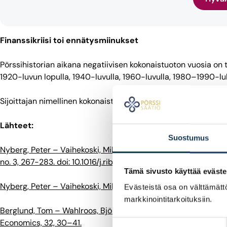
Finanssikriisi toi ennätysmiinukset
Pörssihistorian aikana negatiivisen kokonaistuoton vuosia on t
1920-luvun lopulla, 1940-luvulla, 1960-luvulla, 1980–1990-l
Sijoittajan nimellinen kokonaistuotto on ollut negatiivinen 36 v
Lähteet:
Suostumus
Nyberg, Peter – Vaihekoski, Mika (2010): “A new value-weighted
no. 3, 267-283. doi: 10.1016/j.ribaf.2009.12.006
Tämä sivusto käyttää eväste
Nyberg, Peter – Vaihekoski, Mika (2014): ”Descriptive Analysis
Evästeistä osa on välttämättö
markkinointitarkoituksiin.
Berglund, Tom – Wahlroos, Björn – Grandell, Lars (1983) KOP:s 
Economics, 32, 30–41.
Suostumuksen