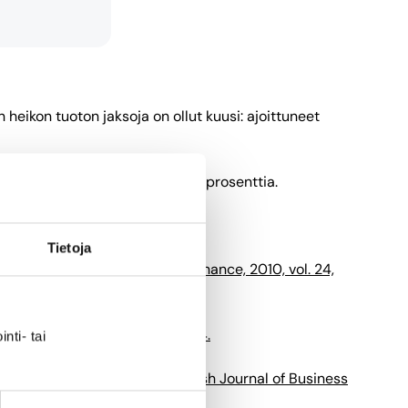
heikon tuoton jaksoja on ollut kuusi: ajoittuneet
 vuonna 2008, jolloin se oli -51 prosenttia.
Tietoja
 International Business and Finance, 2010, vol. 24,
ch Discussion Papers No. 10/2014.
nti- tai
ett nytt värdevägt index. Finnish Journal of Business