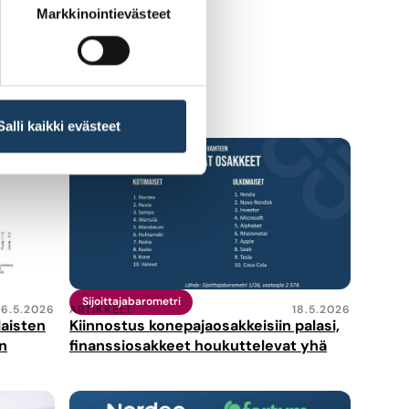
Markkinointievästeet
Salli kaikki evästeet
Sijoittajabarometri
26.5.2026
ARTIKKELI
18.5.2026
laisten
Kiinnostus konepajaosakkeisiin palasi,
n
finanssiosakkeet houkuttelevat yhä