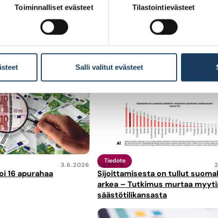
Toiminnalliset evästeet
Tilastointievästeet
ästeet
Salli valitut evästeet
Tiedote
3.6.2026
TIEDOTE
koi 16 apurahaa
Sijoittamisesta on tullut suoma
arkea – Tutkimus murtaa myyti
säästötilikansasta