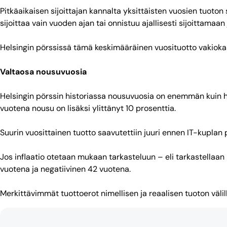
Pitkäaikaisen sijoittajan kannalta yksittäisten vuosien tuoton
sijoittaa vain vuoden ajan tai onnistuu ajallisesti sijoittamaa
Helsingin pörssissä tämä keskimääräinen vuosituotto vakiokasv
Valtaosa nousuvuosia
Helsingin pörssin historiassa nousuvuosia on enemmän kuin h
vuotena nousu on lisäksi ylittänyt 10 prosenttia.
Suurin vuosittainen tuotto saavutettiin juuri ennen IT-kuplan 
Jos inflaatio otetaan mukaan tarkasteluun – eli tarkastellaan 
vuotena ja negatiivinen 42 vuotena.
Merkittävimmät tuottoerot nimellisen ja reaalisen tuoton välill