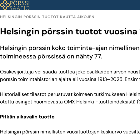
Siirry
sisältöön
HELSINGIN PÖRSSIN TUOTOT KAUTTA AIKOJEN
Helsingin pörssin tuotot
vuosina 
Helsingin pörssin koko toiminta-ajan nimellinen 
toimineessa pörssissä on nähty 77.
Osakesijoittaja voi saada tuottoa joko osakkeiden arvon noust
pörssin toimintahistorian ajalta eli vuosina 1913–2025. Ensim
Historialliset tilastot perustuvat kolmeen tutkimukseen Helsi
otettu osingot huomiovasta OMX Helsinki -tuottoindeksistä 
Pitkän aikavälin tuotto
Helsingin pörssin nimellisten vuosituottojen keskiarvo vuosilt