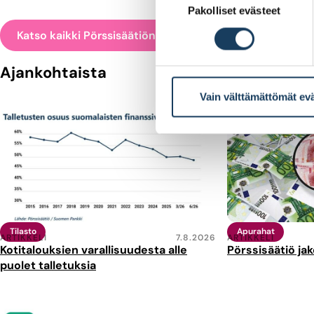
Pakolliset evästeet
valinta
Katso kaikki Pörssisäätiön tilastot
Ajankohtaista
Vain välttämättömät ev
Tilasto
Apurahat
ARTIKKELI
7.8.2026
ARTIKKELI
Kotitalouksien varallisuudesta alle
Pörssisäätiö ja
puolet talletuksia