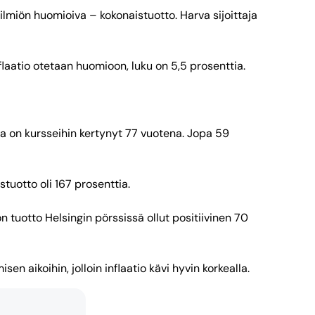
-ilmiön huomioiva – kokonaistuotto. Harva sijoittaja
flaatio otetaan huomioon, luku on 5,5 prosenttia.
a on kursseihin kertynyt 77 vuotena. Jopa 59
stuotto oli 167 prosenttia.
n tuotto Helsingin pörssissä ollut positiivinen 70
n aikoihin, jolloin inflaatio kävi hyvin korkealla.