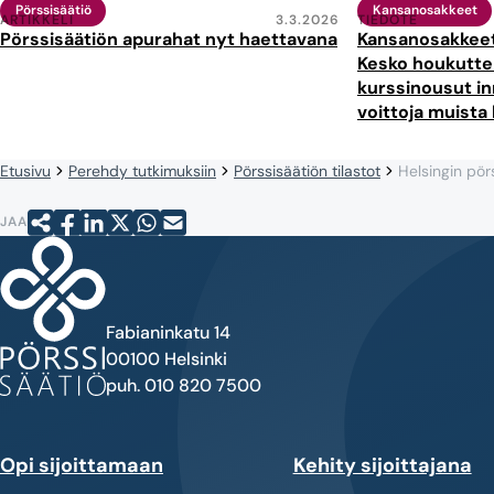
Pörssisäätiö
Kansanosakkeet
ARTIKKELI
3.3.2026
TIEDOTE
Pörssisäätiön apurahat nyt haettavana
Kansanosakkeet
Kesko houkuttel
kurssinousut in
voittoja muista
Etusivu
Perehdy tutkimuksiin
Pörssisäätiön tilastot
JAA
Fabianinkatu 14
00100 Helsinki
puh. 010 820 7500
Opi sijoittamaan
Kehity sijoittajana