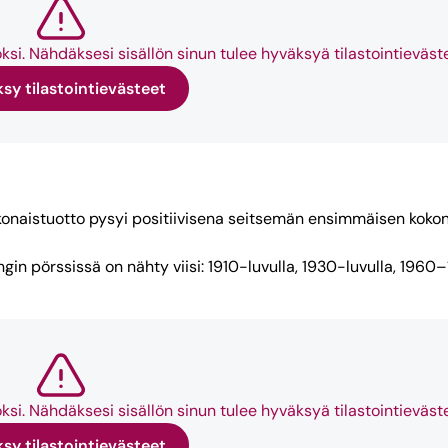
i. Nähdäksesi sisällön sinun tulee hyväksyä tilastointieväst
sy tilastointievästeet
 kokonaistuotto pysyi positiivisena seitsemän ensimmäisen koko
gin pörssissä on nähty viisi: 1910-luvulla, 1930-luvulla, 196
i. Nähdäksesi sisällön sinun tulee hyväksyä tilastointieväst
sy tilastointievästeet