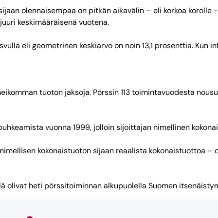
 sijaan olennaisempaa on pitkän aikavälin – eli korkoa korolle 
n juuri keskimääräisenä vuotena.
ulla eli geometrinen keskiarvo on noin 13,1 prosenttia. Kun in
eikomman tuoton jaksoja. Pörssin 113 toimintavuodesta nousu
puhkeamista vuonna 1999, jolloin sijoittajan nimellinen kokonai
nimellisen kokonaistuoton sijaan reaalista kokonaistuottoa – o
ä olivat heti pörssitoiminnan alkupuolella Suomen itsenäistymise