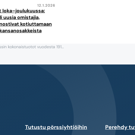
12.1.2026
 loka–joulukuussa:
i uusia omistajia,
nostivat kotiuttamaan
 kansanosakkeista
Helsingin pörssin kokonaistuotot vuodesta 1913–
Tutustu pörssiyhtiöihin
Perehdy tu