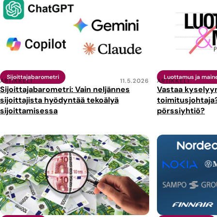
Sijoittajabarometri
Luottamus ja main
ARTIKKELI
11.5.2026
ARTIKKELI
Sijoittajabarometri: Vain neljännes
Vastaa kyselyyn
sijoittajista hyödyntää tekoälyä
toimitusjohtaja
sijoittamisessa
pörssiyhtiö?