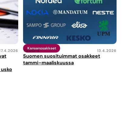
Kansanosakkeet
27.4.2026
TIEDOTE
13.4.2026
vat
Suomen suosituimmat osakkeet
tammi–maaliskuussa
 usko