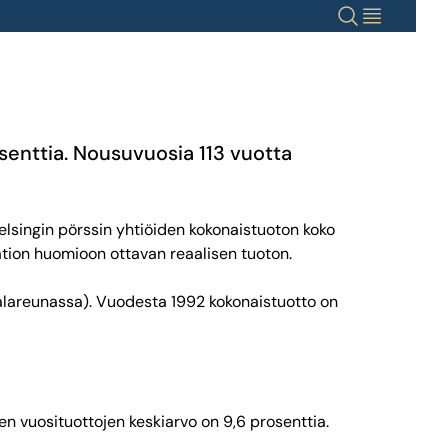
Haku
Valikko
osenttia. Nousuvuosia 113 vuotta
Helsingin pörssin yhtiöiden kokonaistuoton koko
aation huomioon ottavan reaalisen tuoton.
n alareunassa). Vuodesta 1992 kokonaistuotto on
en vuosituottojen keskiarvo on 9,6 prosenttia.