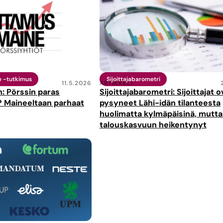
e -tutkimus
Sijoittajabarometri
11.5.2026
ARTIKKELI
: Pörssin paras
Sijoittajabarometri: Sijoittajat o
? Maineeltaan parhaat
pysyneet Lähi-idän tilanteesta
huolimatta kylmäpäisinä, mutta
talouskasvuun heikentynyt