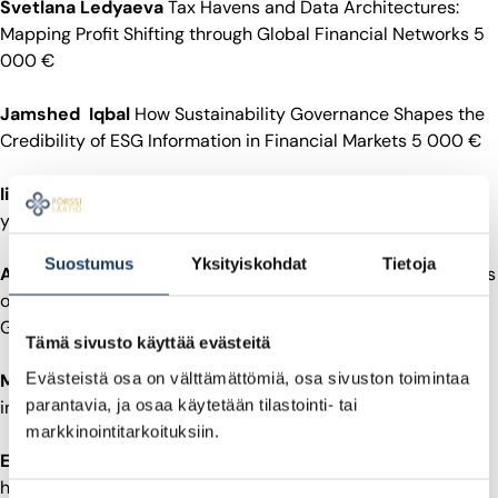
Svetlana Ledyaeva
Tax Havens and Data Architectures:
Mapping Profit Shifting through Global Financial Networks 5
000 €
Jamshed Iqbal
How Sustainability Governance Shapes the
Credibility of ESG Information in Financial Markets 5 000 €
Iiro Säilä
Osakeyhtiön erilajiset osakkeet varojenjaossa ja
yritysjärjestelyissä 5 000 €
Suostumus
Yksityiskohdat
Tietoja
Alex Günsberg
Misconceived Rejections: Equilibrium Effects
of Fairness Constraints in Algorithmic Lending (Alex P.
Günsberg) 5 000 €
Tämä sivusto käyttää evästeitä
Evästeistä osa on välttämättömiä, osa sivuston toimintaa
Merva Hämäläinen
Sijoittaminen pörssiosakkeisiin ja
parantavia, ja osaa käytetään tilastointi- tai
indeksirahastoihin Suomessa ja Ruotsissa 5 000 €
markkinointitarkoituksiin.
Elina Hokkanen
Kestävyystiedon merkityksellisyys ja
hyödyllisyys taloudellisessa päätöksenteossa 1 500 €