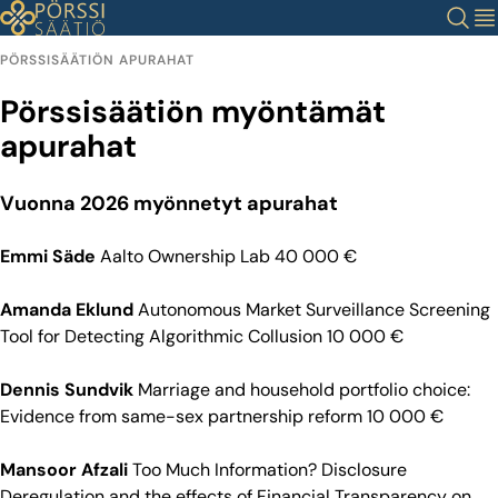
Siirry
Haku
Val
sisältöön
PÖRSSISÄÄTIÖN APURAHAT
Pörssisäätiön myöntämät
apurahat
Vuonna 2026 myönnetyt apurahat
Emmi Säde
Aalto Ownership Lab 40 000 €
Amanda Eklund
Autonomous Market Surveillance Screening
Tool for Detecting Algorithmic Collusion 10 000 €
Dennis Sundvik
Marriage and household portfolio choice:
Evidence from same-sex partnership reform 10 000 €
Mansoor Afzali
Too Much Information? Disclosure
Deregulation and the effects of Financial Transparency on