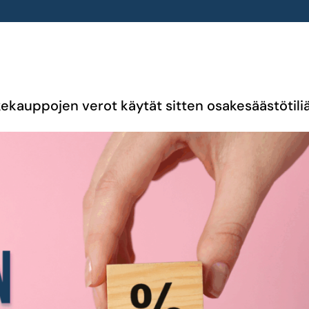
kekauppojen verot käytät sitten osakesäästötiliä 