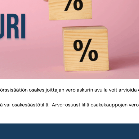
örssisäätiön osakesijoittajan verolaskurin avulla voit arvioid
ä vai osakesäästötiliä. Arvo-osuustilillä osakekauppojen vero