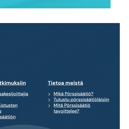
tkimuksiin
Tietoa meistä
akesijoittajia
Mikä Pörssisäätiö?
Tutustu pörssisäätiöläisiin
istusten
Mitä Pörssisäätiö
s
tavoittelee?
säätiön