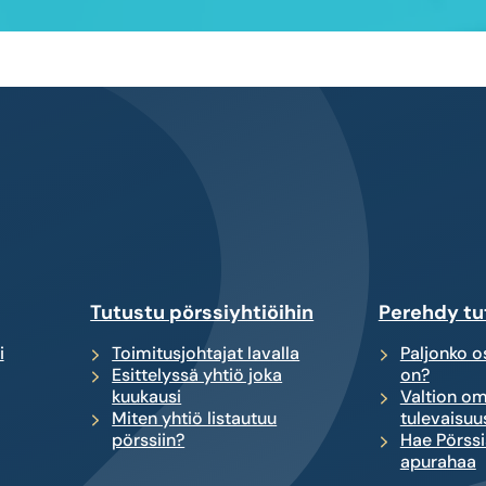
Tutustu pörssiyhtiöihin
Perehdy tu
i
Toimitusjohtajat lavalla
Paljonko os
Esittelyssä yhtiö joka
on?
kuukausi
Valtion om
Miten yhtiö listautuu
tulevaisuu
pörssiin?
Hae Pörssi
apurahaa