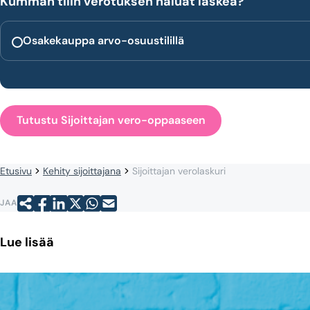
Kumman tilin verotuksen haluat laskea?
Osakekauppa arvo-osuustilillä
Tutustu Sijoittajan vero-oppaaseen
Etusivu
Kehity sijoittajana
Sijoittajan verolaskuri
JAA
Lue lisää