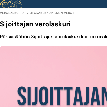
Siirry
sisältöön
VEROLASKURI ARVIOI OSAKEKAUPPOJEN VEROT
Sijoittajan verolaskuri
Pörssisäätiön Sijoittajan verolaskuri kertoo osa