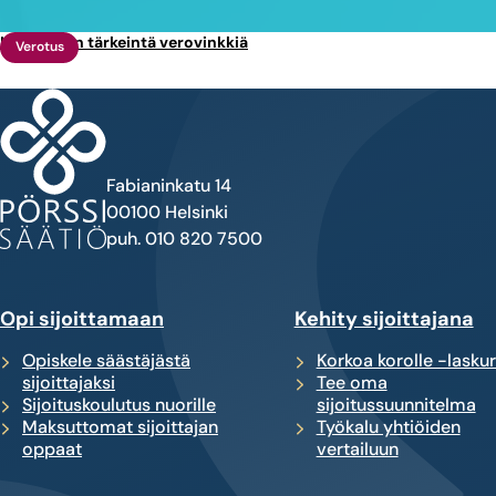
Kymmenen tärkeintä verovinkkiä
Verotus
Fabianinkatu 14
00100 Helsinki
puh. 010 820 7500
Opi sijoittamaan
Kehity sijoittajana
Opiskele säästäjästä
Korkoa korolle -laskur
sijoittajaksi
Tee oma
Sijoituskoulutus nuorille
sijoitussuunnitelma
Maksuttomat sijoittajan
Työkalu yhtiöiden
oppaat
vertailuun