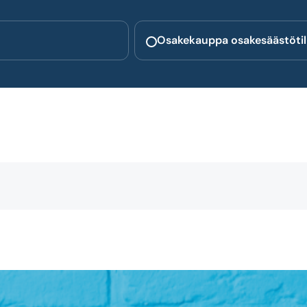
Osakekauppa osakesäästötili