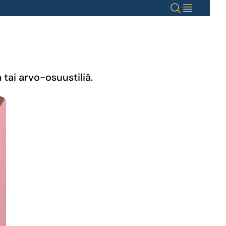
Haku
Valikko
tai arvo-osuustiliä.