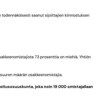
todennäköisesti saanut sijoittajien kiinnostuksen
akkeenomistajista 73 prosenttia on miehiä. Yhtiön
ti suuren määrän osakkeenomistajia.
ijoitusosuuskunta, joka noin 19 000 omistajallaan