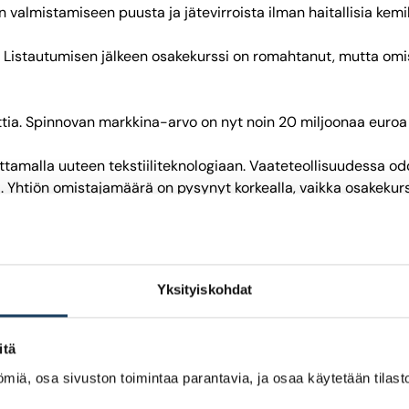
 valmistamiseen puusta ja jätevirroista ilman haitallisia kemik
. Listautumisen jälkeen osakekurssi on romahtanut, mutta om
ia. Spinnovan markkina-arvo on nyt noin 20 miljoonaa euroa (9
joittamalla uuteen tekstiiliteknologiaan. Vaateteollisuudessa
a. Yhtiön omistajamäärä on pysynyt korkealla, vaikka osakekur
helin. Nykyään yhtiö toimii pääomasijoittajana. Partnera listau
Yksityiskohdat
tajista tällä hetkellä noin puolet on naisia (48 prosenttia) 
itä
miä, osa sivuston toimintaa parantavia, ja osaa käytetään tilastoi
htiön laajaan omistajakuntaan. Yhtiö on tarjonnut osakkeenom