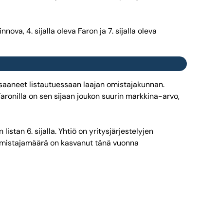
va, 4. sijalla oleva Faron ja 7. sijalla oleva
a saaneet listautuessaan laajan omistajakunnan.
aronilla on sen sijaan joukon suurin markkina-arvo,
tan 6. sijalla. Yhtiö on yritysjärjestelyjen
 omistajamäärä on kasvanut tänä vuonna