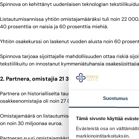
Spinnova on kehittänyt uudenlaisen teknologian tekstiilikuidun
Listautumisannissa yhtiön omistajamääräksi tuli noin 22 000
40 prosenttia on naisia ja 60 prosenttia miehiä.
Yhtiön osakekurssi on laskenut vuoden alusta noin 60 prosentt
Spinnova tarjoaa sijoittajalle mahdollisuuden ottaa riskiä si
tekstiilikuitu on innostanut kymmeniätuhansia osakesijoittaji
2. Partnera, omistajia 21 379
Partnera on historialliselta taustaltaan puhelinyhtiö Oulun Pu
Suostumus
osakkeenomistajia oli noin 27 000.
Omistajamäärä on listautumisen jälkeen laskenut. Osakkeenomis
Tämä sivusto käyttää eväste
on noin 30 miljoonaa euroa.
Evästeistä osa on välttämättö
markkinointitarkoituksiin.
Partneran suuri omistajamäärä pohjautuu paikallisen puheliny