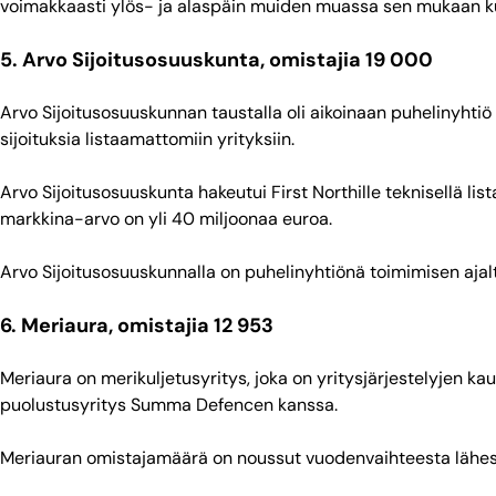
voimakkaasti ylös- ja alaspäin muiden muassa sen mukaan ku
5. Arvo Sijoitusosuuskunta, omistajia 19 000
Arvo Sijoitusosuuskunnan taustalla oli aikoinaan puhelinyhtiö
sijoituksia listaamattomiin yrityksiin.
Arvo Sijoitusosuuskunta hakeutui First Northille teknisellä l
markkina-arvo on yli 40 miljoonaa euroa.
Arvo Sijoitusosuuskunnalla on puhelinyhtiönä toimimisen ajalt
6. Meriaura, omistajia 12 953
Meriaura on merikuljetusyritys, joka on yritysjärjestelyjen k
puolustusyritys Summa Defencen kanssa.
Meriauran omistajamäärä on noussut vuodenvaihteesta lähes 