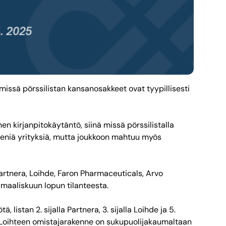
missä pörssilistan kansanosakkeet ovat tyypillisesti
nen kirjanpitokäytäntö, siinä missä pörssilistalla
ieniä yrityksiä, mutta joukkoon mahtuu myös
artnera, Loihde, Faron Pharmaceuticals, Arvo
 maaliskuun lopun tilanteesta.
listan 2. sijalla Partnera, 3. sijalla Loihde ja 5.
 ja Loihteen omistajarakenne on sukupuolijakaumaltaan