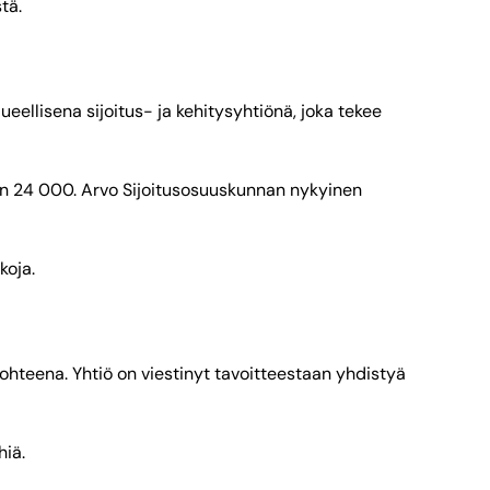
tä.
ellisena sijoitus- ja kehitysyhtiönä, joka tekee
noin 24 000. Arvo Sijoitusosuuskunnan nykyinen
koja.
ohteena. Yhtiö on viestinyt tavoitteestaan yhdistyä
hiä.