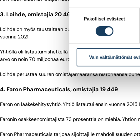
Suostumuksen
3. Loihde, omistajia 20 465
Pakolliset evästeet
valinta
Loihde on myös taustaltaan puhelinyhtiö, Vaasan läänin puheli
vuonna 2021.
Yhtiöllä oli listautumishetkellä noin 26 000 osakkeenomistaj
Vain välttämättömät ev
arvo on noin 70 miljoonaa euroa.
Loihde perustaa suuren omistajamääränsä historiaansa puheli
4. Faron Pharmaceuticals, omistajia 19 449
Faron on lääkekehitysyhtiö. Yhtiö listautui ensin vuonna 201
Faronin osakkeenomistajista 73 prosenttia on miehiä. Yhtiön 
Faron Pharmaceuticals tarjoaa sijoittajille mahdollisuuden ott