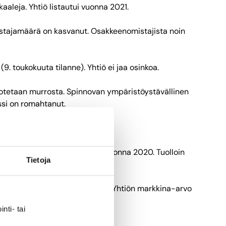
aaleja. Yhtiö listautui vuonna 2021.
istajamäärä on kasvanut. Osakkeenomistajista noin
. toukokuuta tilanne). Yhtiö ei jaa osinkoa.
 odotetaan murrosta. Spinnovan ympäristöystävällinen
ssi on romahtanut.
tui teknisellä listautumisella vuonna 2020. Tuolloin
Tietoja
ja puolet miehiä (52 prosettia). Yhtiön markkina-arvo
nti- tai
istajille vahvaa osinkotuottoa.