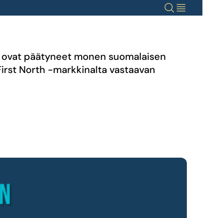
Haku
Valikko
tiöt ovat päätyneet monen suomalaisen
irst North -markkinalta vastaavan