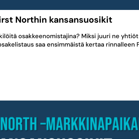
rst Northin kansansuosikit
henkilöitä osakkeenomistajina? Miksi juuri ne yh
akelistaus saa ensimmäistä kertaa rinnalleen F