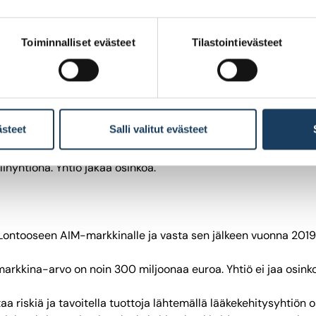
Toiminnalliset evästeet
Tilastointievästeet
n. Nykyään Loihde tarjoaa digipalveluita. Loihde hakeutui Firs
aa. Omistajamäärä on tämän jälkeen laskenut. Osakkeenomistaj
ästeet
Salli valitut evästeet
nyhtiönä. Yhtiö jakaa osinkoa.
5 Lontooseen AIM-markkinalle ja vasta sen jälkeen vuonna 201
markkina-arvo on noin 300 miljoonaa euroa. Yhtiö ei jaa osink
aa riskiä ja tavoitella tuottoja lähtemällä lääkekehitysyhtiön 