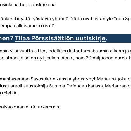
 osinkona tai osuuskorkona.
ekehitystä työstäviä yhtiöitä. Näitä ovat listan ykkönen Spinno
urempaa alkuvaiheen riskiä.
inen?
Tilaa Pörssisäätiön uutiskirje
.
noin viisi vuotta sitten, edellisen listautumisbuumin aikaan j
staan, ja se on nyt joukon pienin, noin 20 miljoonaa euroa. F
nlaisenaan Savosolarin kanssa yhdistynyt Meriaura, joka on lis
 puolustusteollisuustoimija Summa Defencen kanssa. Meriauran
n miehiä.
Analysoidaan niitä tarkemmin.