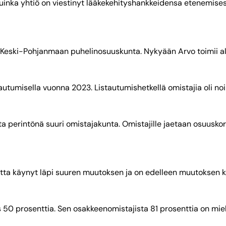
inka yhtiö on viestinyt lääkekehityshankkeidensa etenemises
 Keski-Pohjanmaan puhelinosuuskunta. Nykyään Arvo toimii alue
istautumisella vuonna 2023. Listautumishetkellä omistajia oli 
a perintönä suuri omistajakunta. Omistajille jaetaan osuuskor
autta käynyt läpi suuren muutoksen ja on edelleen muutoksen k
50 prosenttia. Sen osakkeenomistajista 81 prosenttia on mie