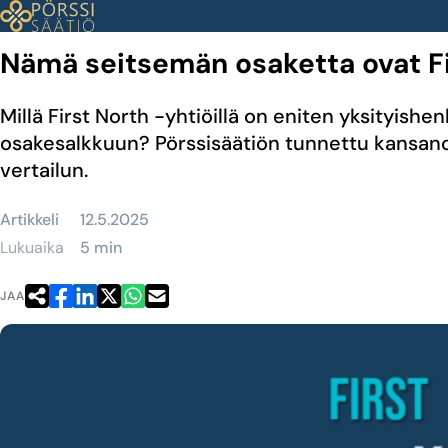
Siirry
sisältöön
Nämä seitsemän osaketta ovat Fi
Millä First North -yhtiöillä on eniten yksityis
osakesalkkuun? Pörssisäätiön tunnettu kansanos
vertailun.
Artikkeli
12.5.2025
Lukuaika
5 min
JAA