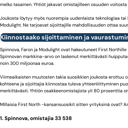
melko tasainen. Yhtiöt jakavat omistajilleen osuuden voitosta
Joukosta löytyy myös nuorempia uudenlaista teknologiaa tai lääk
Modulight. Ne tarjoavat sijoittajille mahdollisuuden ottaa su
Kiinnostaako sijoittaminen ja vaurastum
Spinnova, Faron ja Modulight ovat hakeutuneet First Northille 
Spinnovan markkina-arvo on laskenut merkittävästi huipputasoi
noin 300 miljoonaa euroa.
Viimeaikaisten muutosten takia suosikkien joukosta erottuu oma
kohteena ja sijoittajia kiinnostaa tuleva yhteenliittyminen
merkittävästi. Yhtiön osakkeenomistajista yli 80 prosenttia o
Millaisia First North -kansansuosikit sitten yrityksinä ovat? 
1. Spinnova, omistajia 33 538