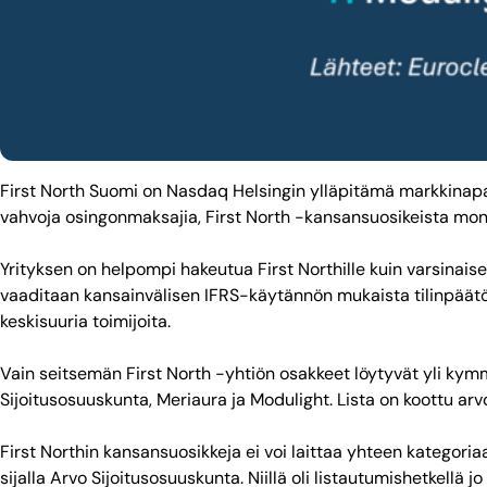
First North Suomi on Nasdaq Helsingin ylläpitämä markkinapai
vahvoja osingonmaksajia, First North -kansansuosikeista moni 
Yrityksen on helpompi hakeutua First Northille kuin varsinaisell
vaaditaan kansainvälisen IFRS-käytännön mukaista tilinpäätö
keskisuuria toimijoita.
Vain seitsemän First North -yhtiön osakkeet löytyvät yli kym
Sijoitusosuuskunta, Meriaura ja Modulight. Lista on koottu a
First Northin kansansuosikkeja ei voi laittaa yhteen kategoriaan
sijalla Arvo Sijoitusosuuskunta. Niillä oli listautumishetkel