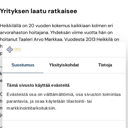
Yrityksen laatu ratkaisee
Heikkilällä on 20 vuoden kokemus kaikkiaan kolmen eri
arvorahaston hoitajana. Yhdeksän viime vuotta hän on
hoitanut Taaleri Arvo Markkaa. Vuodesta 2013 Heikkilä on
hoitanut yhdessä Olli Viitikon kanssa suomalaisiin
pienyhtiöihin sijoittavaa Taaleri Mikro Markka-rahastoa.
Suostumus
Yksityiskohdat
Tietoja
– Siinä on ollut mahdollista löytää upeita suomalaisia
kasvutarinoita, jotka ovat onnistuessaan tarjonneet
erinomaiset tuotot.
Tämä sivusto käyttää evästeitä
Osakevalinnoissa päätöksenteko ei perustu vain yhteen
Evästeistä osa on välttämättömiä, osa sivuston toimintaa
tunnuslukuun. Arvo Markan sijoitusprosessissa käytetään
parantavia, ja osaa käytetään tilastointi- tai
muun muassa P/B- ja P/E- tunnuslukuja, yhtiön velkaisuutta
markkinointitarkoituksiin.
ja kassavirtaa.
Suostumuksen