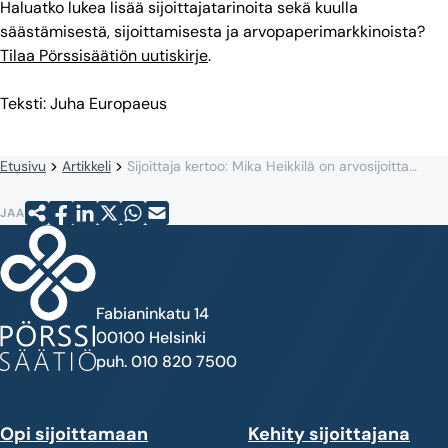
Haluatko lukea lisää sijoittajatarinoita sekä kuulla
säästämisestä, sijoittamisesta ja arvopaperimarkkinoista?
Tilaa Pörssisäätiön uutiskirje
.
Teksti: Juha Europaeus
Etusivu
Artikkeli
Sijoittaja kertoo: Mika Heikkilä on arvosijoittamisen pioneeri
JAA
Fabianinkatu 14
00100 Helsinki
puh. 010 820 7500
Opi sijoittamaan
Kehity sijoittajana