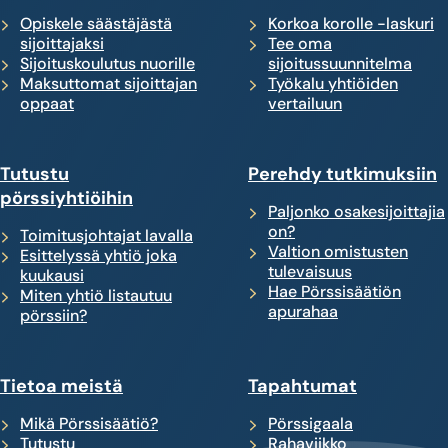
Opiskele säästäjästä
Korkoa korolle -laskuri
sijoittajaksi
Tee oma
Sijoituskoulutus nuorille
sijoitussuunnitelma
Maksuttomat sijoittajan
Työkalu yhtiöiden
oppaat
vertailuun
Tutustu
Perehdy tutkimuksiin
pörssiyhtiöihin
Paljonko osakesijoittajia
on?
Toimitusjohtajat lavalla
Valtion omistusten
Esittelyssä yhtiö joka
tulevaisuus
kuukausi
Hae Pörssisäätiön
Miten yhtiö listautuu
apurahaa
pörssiin?
Tietoa meistä
Tapahtumat
Mikä Pörssisäätiö?
Pörssigaala
Tutustu
Rahaviikko