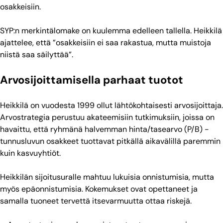
osakkeisiin.
SYP:n merkintälomake on kuulemma edelleen tallella. Heikkilä
ajattelee, että ”osakkeisiin ei saa rakastua, mutta muistoja
niistä saa säilyttää”.
Arvosijoittamisella parhaat tuotot
Heikkilä on vuodesta 1999 ollut lähtökohtaisesti arvosijoittaja.
Arvostrategia perustuu akateemisiin tutkimuksiin, joissa on
havaittu, että ryhmänä halvemman hinta/tasearvo (P/B) -
tunnusluvun osakkeet tuottavat pitkällä aikavälillä paremmin
kuin kasvuyhtiöt.
Heikkilän sijoitusuralle mahtuu lukuisia onnistumisia, mutta
myös epäonnistumisia. Kokemukset ovat opettaneet ja
samalla tuoneet tervettä itsevarmuutta ottaa riskejä.