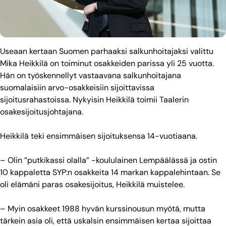
Useaan kertaan Suomen parhaaksi salkunhoitajaksi valittu
Mika Heikkilä on toiminut osakkeiden parissa yli 25 vuotta.
Hän on työskennellyt vastaavana salkunhoitajana
suomalaisiin arvo-osakkeisiin sijoittavissa
sijoitusrahastoissa. Nykyisin Heikkilä toimii Taalerin
osakesijoitusjohtajana.
Heikkilä teki ensimmäisen sijoituksensa 14-vuotiaana.
­– Olin ”putkikassi olalla” -koululainen Lempäälässä ja ostin
10 kappaletta SYP:n osakkeita 14 markan kappalehintaan. Se
oli elämäni paras osakesijoitus, Heikkilä muistelee.
– Myin osakkeet 1988 hyvän kurssinousun myötä, mutta
tärkein asia oli, että uskalsin ensimmäisen kertaa sijoittaa