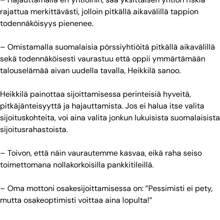
rajattua merkittävästi, jolloin pitkällä aikavälillä tappion
todennäköisyys pienenee.
– Omistamalla suomalaisia pörssiyhtiöitä pitkällä aikavälillä
sekä todennäköisesti vaurastuu että oppii ymmärtämään
talouselämää aivan uudella tavalla, Heikkilä sanoo.
Heikkilä painottaa sijoittamisessa perinteisiä hyveitä,
pitkäjänteisyyttä ja hajauttamista. Jos ei halua itse valita
sijoituskohteita, voi aina valita jonkun lukuisista suomalaisista
sijoitusrahastoista.
– Toivon, että näin vaurautemme kasvaa, eikä raha seiso
toimettomana nollakorkoisilla pankkitileillä.
– Oma mottoni osakesijoittamisessa on: ”Pessimisti ei pety,
mutta osakeoptimisti voittaa aina lopulta!”