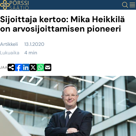
Siirry
Haku
Val
sisältöön
Sijoittaja kertoo: Mika Heikkilä
on arvosijoittamisen pioneeri
Artikkeli
13.1.2020
Lukuaika
4 min
JAA