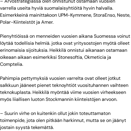
– Arvostrategiassa olen onnistunut ostamaan vuosien
varrella useita hyviä suomalaisyhtiöitä hyvin halvalla.
Esimerkkeinä mainittakoon UPM-Kymmene, StoraEnso, Neste,
Polar-Kiinteistöt ja Amer.
Pienyhtiöissä on menneiden vuosien aikana Suomessa voinut
löytää todellisia helmiä. jotka ovat yritysostojen myötä olleet
erinomaisia sijoituksia. Heikkilä onnistui aikanaan ostamaan
oikeaan aikaan esimerkiksi Stonesoftia, Okmeticia ja
Comptelia.
Pahimpia pettymyksiä vuosien varrelta ovat olleet jotkut
salkkuun jääneet pienet teknoyhtiöt vuosituhannen vaihteen
teknokuplasta. Heikkilä myöntää viime vuosien virheekseen
myös liiallisen luoton Stockmannin kiinteistöjen arvoon.
– Suurin virhe on kuitenkin ollut jokin toteuttamaton
toimenpide, jota olen pitkään harkinnut, mutta se on jäänyt
jostain syystä tekemättä.