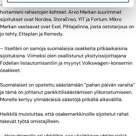
– Tähän on luonnollista sanoa, että toivottavasti ne ovat
hoitamieni rahastojen kohteet. Arvo Markan suurimmat
sijoitukset ovat Nordea, StoraEnso, YIT ja Fortum. Mikro
Markan vastaavat ovat Exel, Pihlajalinna, josta ostotarjous on
jo tehty, Etteplan ja Remedy.
– Itselläni on samoja suomalaisia osakkeita pitkäaikaisina
sijoituksina. Viimeksi olen osallistunut yksityissijoittajana
Fodelian listautumisantiin ja myynyt Volkswagen-konsernin
osakkeet.
Suomalaiset on opetettu säästämään ”pahan päivän varalta”
ja tämä on johtanut pankkitilisäästämisen ylikorostumiseen.
Monelle kertyy ylimääräisiä säästöjä pitkällä aikavälillä.
Heikkilä muistuttaa, että osakemarkkinoille sijoitetut rahat
tekevät työtä omistajilleen.
– Hajauttamalla eri yhtiöihin, saa yksittäisen yhtiön riskiä