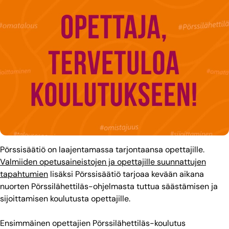
Pörssisäätiö on laajentamassa tarjontaansa opettajille.
Valmiiden opetusaineistojen ja opettajille suunnattujen
tapahtumien
lisäksi Pörssisäätiö tarjoaa kevään aikana
nuorten Pörssilähettiläs-ohjelmasta tuttua säästämisen ja
sijoittamisen koulutusta opettajille.
Ensimmäinen opettajien Pörssilähettiläs-koulutus