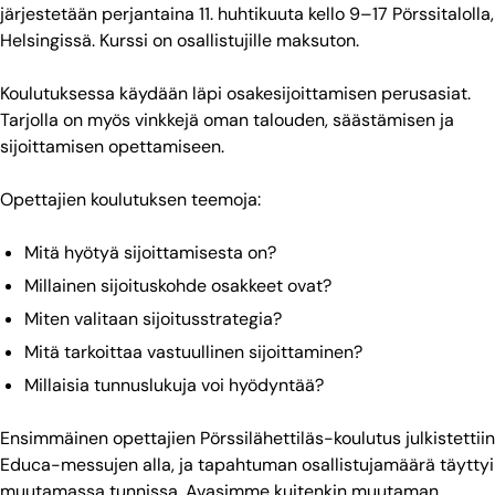
järjestetään perjantaina 11. huhtikuuta kello 9–17 Pörssitalolla,
Helsingissä. Kurssi on osallistujille maksuton.
Koulutuksessa käydään läpi osakesijoittamisen perusasiat.
Tarjolla on myös vinkkejä oman talouden, säästämisen ja
sijoittamisen opettamiseen.
Opettajien koulutuksen teemoja:
Mitä hyötyä sijoittamisesta on?
Millainen sijoituskohde osakkeet ovat?
Miten valitaan sijoitusstrategia?
Mitä tarkoittaa vastuullinen sijoittaminen?
Millaisia tunnuslukuja voi hyödyntää?
Ensimmäinen opettajien Pörssilähettiläs-koulutus julkistettiin
Educa-messujen alla, ja tapahtuman osallistujamäärä täyttyi
muutamassa tunnissa. Avasimme kuitenkin muutaman