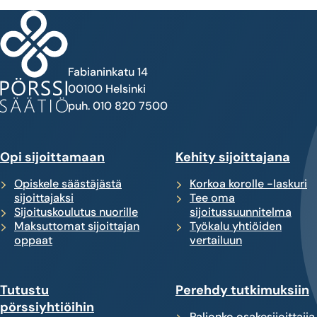
Fabianinkatu 14
00100 Helsinki
puh. 010 820 7500
Opi sijoittamaan
Kehity sijoittajana
Opiskele säästäjästä
Korkoa korolle -laskuri
sijoittajaksi
Tee oma
Sijoituskoulutus nuorille
sijoitussuunnitelma
Maksuttomat sijoittajan
Työkalu yhtiöiden
oppaat
vertailuun
Tutustu
Perehdy tutkimuksiin
pörssiyhtiöihin
Paljonko osakesijoittajia