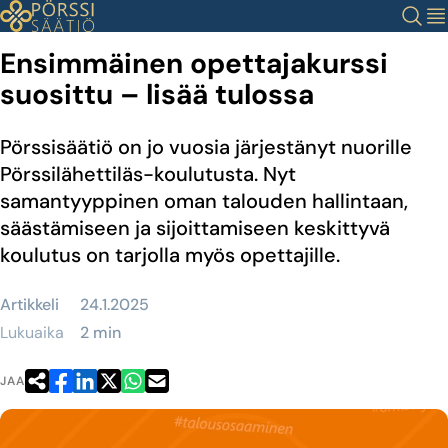
Siirry
Haku
Val
sisältöön
Ensimmäinen opettajakurssi
suosittu – lisää tulossa
Pörssisäätiö on jo vuosia järjestänyt nuorille
Pörssilähettiläs-koulutusta. Nyt
samantyyppinen oman talouden hallintaan,
säästämiseen ja sijoittamiseen keskittyvä
koulutus on tarjolla myös opettajille.
Artikkeli
24.1.2025
Lukuaika
2 min
JAA