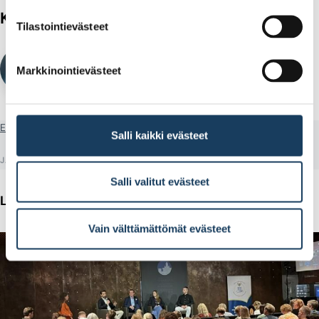
Kirjoittajat
Tilastointievästeet
Sarianna Toivonen
VIESTINTÄPÄÄLLIKKÖ
Markkinointievästeet
Etusivu
Artikkeli
Ensimmäinen opettajakurssi täynnä – lisää tulossa
Salli kaikki evästeet
JAA
Salli valitut evästeet
Lue lisää
Vain välttämättömät evästeet