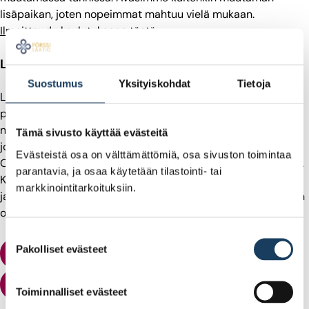
lisäpaikan, joten nopeimmat mahtuu vielä mukaan.
Ilmoittaudu koulutukseen tästä
.
Lisää tietoa uutiskirjeessä
Suostumus
Yksityiskohdat
Tietoja
Lisää koulutuksia on suunnitteilla. Jos haluat varmistaa
paikkasi tulevissa koulutuksissa,
tilaa Opettajien uutiskirje
,
niin kuulet Pörssissäätiön tarjonnasta ensimmäisten
Tämä sivusto käyttää evästeitä
joukossa.
Evästeistä osa on välttämättömiä, osa sivuston toimintaa
Olemme perjantaina ja lauantaina mukana Educa-messuilla.
parantavia, ja osaa käytetään tilastointi- tai
Kerromme sielläkin mieluusti Pörssilähettiläs-koulutuksesta
markkinointitarkoituksiin.
ja muusta tarjonnastamme. Tule piipahtamaan Pörssisäätiön
osastolla 6t50 – toivottavasti tavataan!
Suostumuksen
Pakolliset evästeet
valinta
Tilaa Opettajien uutiskirje
Tutustu opettajien tapahtumiin ja aineistoihin
Toiminnalliset evästeet