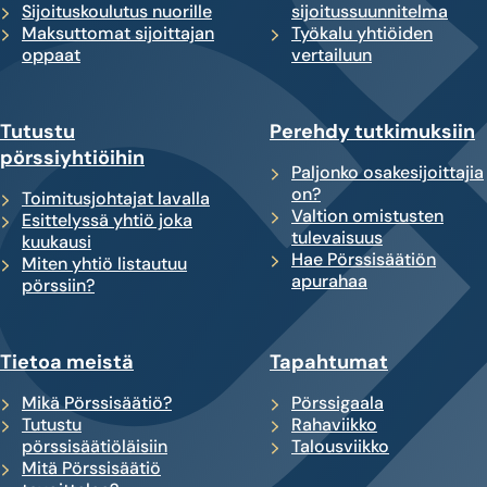
Sijoituskoulutus nuorille
sijoitussuunnitelma
Maksuttomat sijoittajan
Työkalu yhtiöiden
oppaat
vertailuun
Tutustu
Perehdy tutkimuksiin
pörssiyhtiöihin
Paljonko osakesijoittajia
on?
Toimitusjohtajat lavalla
Valtion omistusten
Esittelyssä yhtiö joka
tulevaisuus
kuukausi
Hae Pörssisäätiön
Miten yhtiö listautuu
apurahaa
pörssiin?
Tietoa meistä
Tapahtumat
Mikä Pörssisäätiö?
Pörssigaala
Tutustu
Rahaviikko
pörssisäätiöläisiin
Talousviikko
Mitä Pörssisäätiö