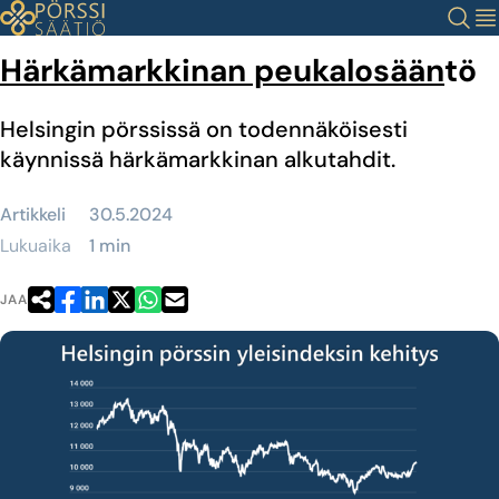
Siirry
Haku
Val
sisältöön
Härkämarkkinan peukalosään
tö
Helsingin pörssissä on todennäköisesti
käynnissä härkämarkkinan alkutahdit.
Artikkeli
30.5.2024
Lukuaika
1 min
JAA