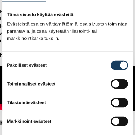
Pörssivartti perkaa kevään Sijoittajabarometrin tulokset. Sari
Tämä sivusto käyttää evästeitä
Lounasmeri ja koulutuspäällikkö
Joonatan Naukkarinen
Evästeistä osa on välttämättömiä, osa sivuston toimintaa
kommentoivat tämän hetken yleisimpiä sijoituskohteita,
parantavia, ja osaa käytetään tilastointi- tai
suosituimpia toimialoja sekä kiinnostavimpia kotimaisista ja
markkinointitarkoituksiin.
ulkomaisista osakkeita.
Katso Pörssivartti
Suostumuksen
Pakolliset evästeet
valinta
Toiminnalliset evästeet
Tilastointievästeet
Kirjoittajat
Markkinointievästeet