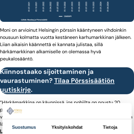
Moni on arvioinut Helsingin pörssin kääntyneen vihdoinkin
nousuun kolmatta vuotta kestäneen karhumarkkinan jälkeen.
Liian aikaisin käännettä ei kannata julistaa, sillä
härkämarkkinan alkamiselle on olemassa hyvä
peukalosääntö.
Kiinnostaako sijoittaminen ja
vaurastuminen?
Tilaa Pörssisäätiön
uutiskirje
.
”Härkämarkkina on käynnissä, jos pohjilta on noustu 20
prosenttia. Nyt yleisindeksi on noussut noin 16 prosenttia
verrattuna syvimpään kuoppaan lokakuussa 2023, joten aika
lähellä ollaan”, Pörssisäätiön toimitusjohtaja
Sari
Suostumus
Yksityiskohdat
Tietoja
Lounasmeri
kertoo tuoreessa Pörssivartti-ohjelmassa.