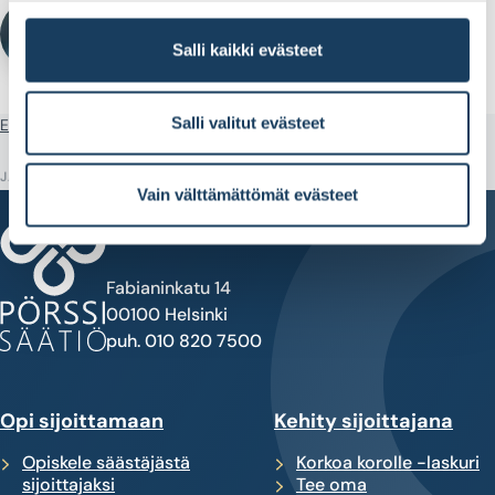
Sarianna Toivonen
VIESTINTÄPÄÄLLIKKÖ
Salli kaikki evästeet
Salli valitut evästeet
Etusivu
Artikkeli
Härkämarkkinan peukalosääntö
JAA
Vain välttämättömät evästeet
Fabianinkatu 14
00100 Helsinki
puh. 010 820 7500
Opi sijoittamaan
Kehity sijoittajana
Opiskele säästäjästä
Korkoa korolle -laskuri
sijoittajaksi
Tee oma