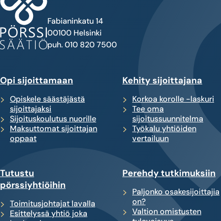
Fabianinkatu 14
00100 Helsinki
puh. 010 820 7500
Opi sijoittamaan
Kehity sijoittajana
Opiskele säästäjästä
Korkoa korolle -laskuri
sijoittajaksi
Tee oma
Sijoituskoulutus nuorille
sijoitussuunnitelma
Maksuttomat sijoittajan
Työkalu yhtiöiden
oppaat
vertailuun
Tutustu
Perehdy tutkimuksiin
pörssiyhtiöihin
Paljonko osakesijoittajia
on?
Toimitusjohtajat lavalla
Valtion omistusten
Esittelyssä yhtiö joka