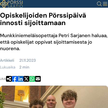
Siirry
Haku
Val
sisältöön
Opiskelijoiden Pörssipäivä
innosti sijoittamaan
Munkkiniemeläisopettaja Petri Sarjanen haluaa,
että opiskelijat oppivat sijoittamisesta jo
nuorena.
Artikkeli
21.11.2023
Lukuaika
2 min
JAA