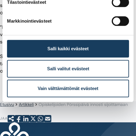
Tilastointievästeet
sijoittamisesta puhuttu kotona. Hän haluaa, että opiskelijat
oppisivat sijoittamisesta jo nuorena.
Markkinointievästeet
”Harmittaa edelleen, että tajusin itse aloittaa vasta noin 45-
vuotiaana. Kannattaa aloittaa nuorena, niin virheetkin ovat
silloin pieniä”, hän toteaa.
Salli kaikki evästeet
Sarjanen totesi Pörssipäivän sopivan lukion yhteiskunta- ja
talouslinjan teemoihin täydellisesti ja aikoo varmasti tuoda
Salli valitut evästeet
opiskelijoitaan myös jatkossa paikalle.
Vain välttämättömät evästeet
Etusivu
Artikkeli
Opiskelijoiden Pörssipäivä innosti sijoittamaan
JAA