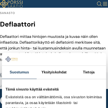
Siirry
Haku
Val
sisältöön
SANASTO
Deflaattori
Deflaattori mittaa hintojen muutosta ja kuvaa näin ollen
inflaatiota. Deflaattorikäyttö eli deflatointi merkitsee sitä,
että jonkun hinta- tai kustannusindeksin avulla muunnetaan
arvon muutos kiinteähintaiseksi eli saadaan selville määrän
todellinen muutos.
Suostumus
Yksityiskohdat
Tietoja
Etusivu
Sanastotermit
Deflaattori
JAA
Tämä sivusto käyttää evästeitä
Evästeistä osa on välttämättömiä, osa sivuston toimintaa
parantavia, ja osaa käytetään tilastointi- tai