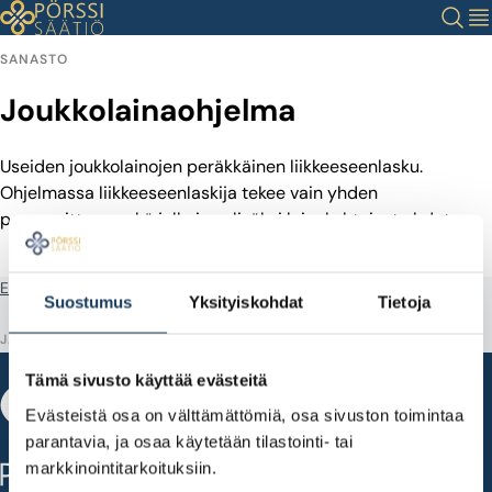
Siirry
Haku
Val
sisältöön
SANASTO
Joukkolainaohjelma
Useiden joukkolainojen peräkkäinen liikkeeseenlasku.
Ohjelmassa liikkeeseenlaskija tekee vain yhden
perusesitteen sekä julkaisee lisäksi lainakohtaiset ehdot.
Etusivu
Sanastotermit
Joukkolainaohjelma
Suostumus
Yksityiskohdat
Tietoja
JAA
Tämä sivusto käyttää evästeitä
Evästeistä osa on välttämättömiä, osa sivuston toimintaa
parantavia, ja osaa käytetään tilastointi- tai
Fabianinkatu 14
markkinointitarkoituksiin.
00100 Helsinki