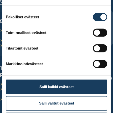
puh. 010 820 7500
Suostumuksen
Pakolliset evästeet
valinta
Opi sijoittamaan
Kehity sijoittajana
Opiskele säästäjästä
Korkoa korolle -laskuri
Toiminnalliset evästeet
sijoittajaksi
Tee oma
Sijoituskoulutus nuorille
sijoitussuunnitelma
Maksuttomat sijoittajan
Työkalu yhtiöiden
Tilastointievästeet
oppaat
vertailuun
Markkinointievästeet
Tutustu
Perehdy tutkimuksiin
pörssiyhtiöihin
Paljonko osakesijoittajia
on?
Toimitusjohtajat lavalla
Salli kaikki evästeet
Valtion omistusten
Esittelyssä yhtiö joka
tulevaisuus
kuukausi
Hae Pörssisäätiön
Miten yhtiö listautuu
apurahaa
Salli valitut evästeet
pörssiin?