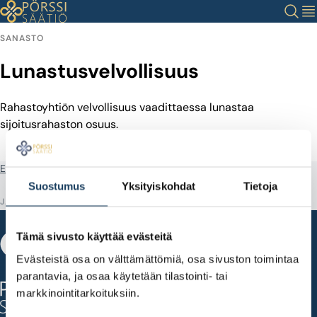
Siirry
Haku
Val
sisältöön
SANASTO
Lunastusvelvollisuus
Rahastoyhtiön velvollisuus vaadittaessa lunastaa
sijoitusrahaston osuus.
Etusivu
Sanastotermit
Lunastusvelvollisuus
Suostumus
Yksityiskohdat
Tietoja
JAA
Tämä sivusto käyttää evästeitä
Evästeistä osa on välttämättömiä, osa sivuston toimintaa
Fabianinkatu 14
parantavia, ja osaa käytetään tilastointi- tai
00100 Helsinki
markkinointitarkoituksiin.
puh. 010 820 7500