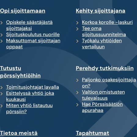
Opi sijoittamaan
Kehity sijoittajana
Opiskele säästäjästä
Korkoa korolle -laskuri
sijoittajaksi
Tee oma
Sijoituskoulutus nuorille
sijoitussuunnitelma
Maksuttomat sijoittajan
Työkalu yhtiöiden
oppaat
vertailuun
Tutustu
Perehdy tutkimuksiin
pörssiyhtiöihin
Paljonko osakesijoittajia
on?
Toimitusjohtajat lavalla
Valtion omistusten
Esittelyssä yhtiö joka
tulevaisuus
kuukausi
Hae Pörssisäätiön
Miten yhtiö listautuu
apurahaa
pörssiin?
Tietoa meistä
Tapahtumat