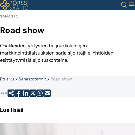
Siirry
Haku
Val
sisältöön
SANASTO
Road show
Osakkeiden, yritysten tai joukkolainojen
markkinointitilaisuuksien sarja sijoittajille. Yhtiöiden
esittäytymisiä sijoituskohteina.
Etusivu
Sanastotermit
Road show
JAA
Lue lisää