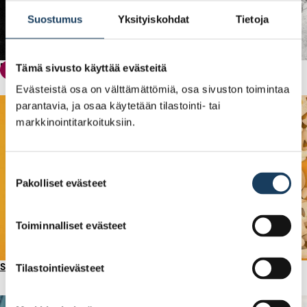
Suostumus
Yksityiskohdat
Tietoja
Pörssitalon virstanpylväät
Tämä sivusto käyttää evästeitä
Pörssitalon historia
Evästeistä osa on välttämättömiä, osa sivuston toimintaa
parantavia, ja osaa käytetään tilastointi- tai
markkinointitarkoituksiin.
Suostumuksen
Pakolliset evästeet
valinta
Toiminnalliset evästeet
Sijoittajan sanasto
Tilastointievästeet