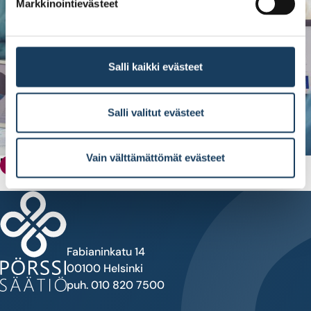
Markkinointievästeet
Salli kaikki evästeet
Salli valitut evästeet
Vain välttämättömät evästeet
Pörssisäätiön apurahapolitiikka
Apurahat
Fabianinkatu 14
00100 Helsinki
puh. 010 820 7500