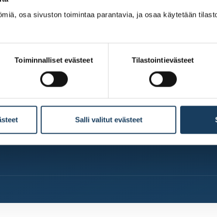
miä, osa sivuston toimintaa parantavia, ja osaa käytetään tilastoi
Tutustu pörssiyhtiöihin
Perehdy tu
i
Toimitusjohtajat lavalla
Paljonko os
Esittelyssä yhtiö joka
on?
kuukausi
Valtion om
Toiminnalliset evästeet
Tilastointievästeet
Miten yhtiö listautuu
tulevaisuu
pörssiin?
Hae Pörssi
apurahaa
ästeet
Salli valitut evästeet