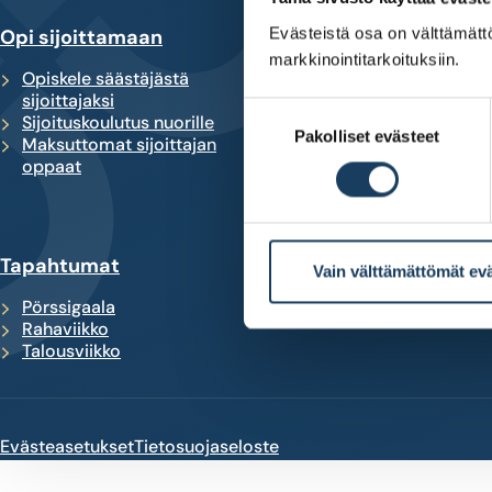
Evästeistä osa on välttämättö
Opi sijoittamaan
Kehity sijoittajana
markkinointitarkoituksiin.
Opiskele säästäjästä
Korkoa korolle -laskur
sijoittajaksi
Tee oma
Suostumuksen
Sijoituskoulutus nuorille
sijoitussuunnitelma
Pakolliset evästeet
valinta
Maksuttomat sijoittajan
Työkalu yhtiöiden
oppaat
vertailuun
Tapahtumat
Vain välttämättömät ev
Pörssigaala
Rahaviikko
Talousviikko
Evästeasetukset
Tietosuojaseloste