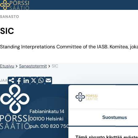
Siirry
sisältöön
SANASTO
SIC
Standing Interpretations Committee of the IASB. Komitea, joka
Etusivu
Sanastotermit
SIC
JAA
Fabianinkatu 14
Suostumus
00100 Helsinki
puh. 010 820 7500
Tämä sivusto käyttää eväste