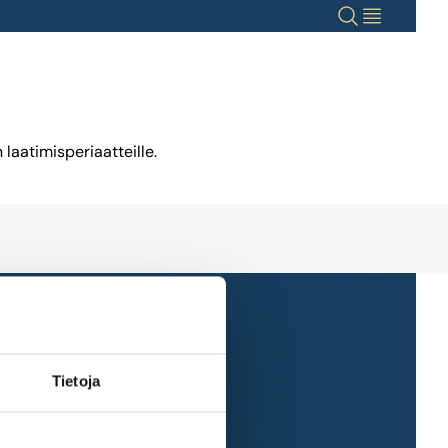
Haku
Valikko
laatimisperiaatteille.
Tietoja