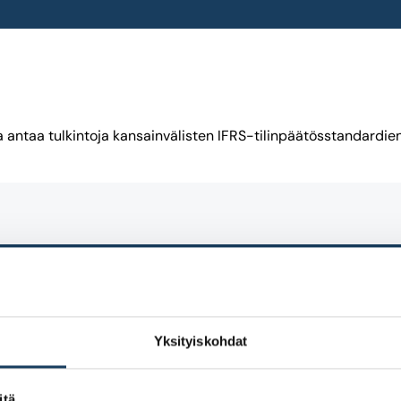
 antaa tulkintoja kansainvälisten IFRS-tilinpäätösstandardien 
Yksityiskohdat
itä