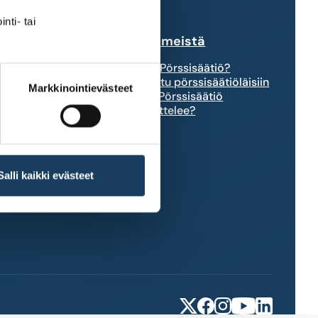
nti- tai
tkimuksiin
Tietoa meistä
akesijoittajia
Mikä Pörssisäätiö?
Tutustu pörssisäätiöläisiin
Markkinointievästeet
istusten
Mitä Pörssisäätiö
s
tavoittelee?
säätiön
Salli kaikki evästeet
X
Facebook
Instagram
YouTube
LinkedIn