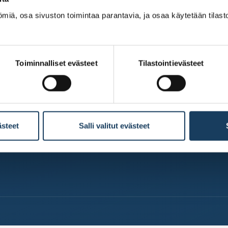
miä, osa sivuston toimintaa parantavia, ja osaa käytetään tilastoi
Tutustu pörssiyhtiöihin
Perehdy tu
i
Toimitusjohtajat lavalla
Paljonko os
Esittelyssä yhtiö joka
on?
Toiminnalliset evästeet
Tilastointievästeet
kuukausi
Valtion om
Miten yhtiö listautuu
tulevaisuu
pörssiin?
Hae Pörssi
apurahaa
ästeet
Salli valitut evästeet