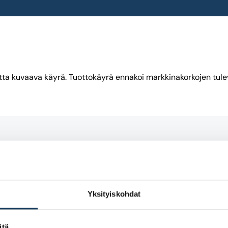
detta kuvaava käyrä. Tuottokäyrä ennakoi markkinakorkojen tul
Yksityiskohdat
itä