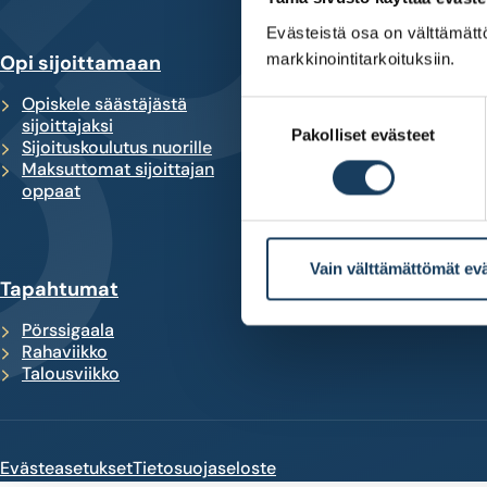
Evästeistä osa on välttämättö
markkinointitarkoituksiin.
Opi sijoittamaan
Kehity sijoittajana
Opiskele säästäjästä
Korkoa korolle -laskur
Suostumuksen
sijoittajaksi
Tee oma
Pakolliset evästeet
valinta
Sijoituskoulutus nuorille
sijoitussuunnitelma
Maksuttomat sijoittajan
Työkalu yhtiöiden
oppaat
vertailuun
Vain välttämättömät ev
Tapahtumat
Pörssigaala
Rahaviikko
Talousviikko
Evästeasetukset
Tietosuojaseloste