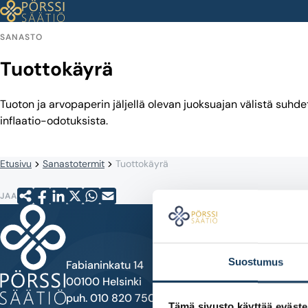
Siirry
sisältöön
SANASTO
Tuottokäyrä
Tuoton ja arvopaperin jäljellä olevan juoksuajan välistä suh
inflaatio-odotuksista.
Etusivu
Sanastotermit
Tuottokäyrä
JAA
Suostumus
Fabianinkatu 14
00100 Helsinki
puh. 010 820 7500
Tämä sivusto käyttää eväste