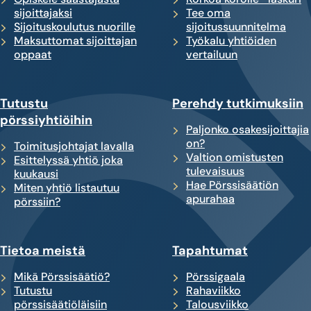
sijoittajaksi
Tee oma
Sijoituskoulutus nuorille
sijoitussuunnitelma
Maksuttomat sijoittajan
Työkalu yhtiöiden
oppaat
vertailuun
Tutustu
Perehdy tutkimuksiin
pörssiyhtiöihin
Paljonko osakesijoittajia
on?
Toimitusjohtajat lavalla
Valtion omistusten
Esittelyssä yhtiö joka
tulevaisuus
kuukausi
Hae Pörssisäätiön
Miten yhtiö listautuu
apurahaa
pörssiin?
Tietoa meistä
Tapahtumat
Mikä Pörssisäätiö?
Pörssigaala
Tutustu
Rahaviikko
pörssisäätiöläisiin
Talousviikko