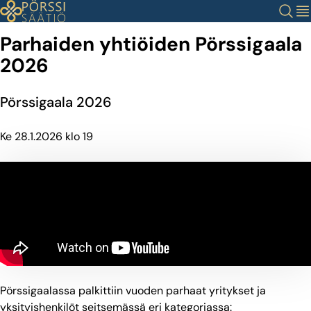
Siirry
Haku
Val
sisältöön
Parhaiden yhtiöiden Pörssigaala
2026
Pörssigaala 2026
Ke 28.1.2026 klo 19
Pörssigaalassa palkittiin vuoden parhaat yritykset ja
yksityishenkilöt seitsemässä eri kategoriassa: