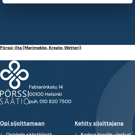
Pörssi-ilta (Marimekko, Kreate, Wetteri)
Fabianinkatu 14
00100 Helsinki
puh. 010 820 7500
Opi sijoittamaan
Kehity sijoittajana
Opiskele säästäjästä
Korkoa korolle -laskuri