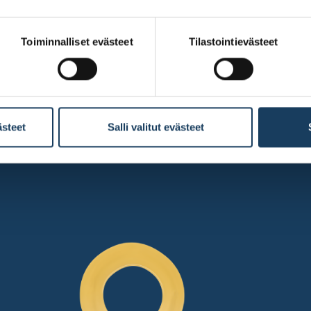
Toiminnalliset evästeet
Tilastointievästeet
ästeet
Salli valitut evästeet