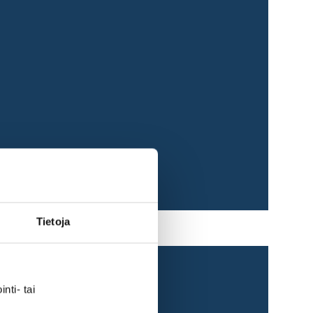
Tietoja
nti- tai