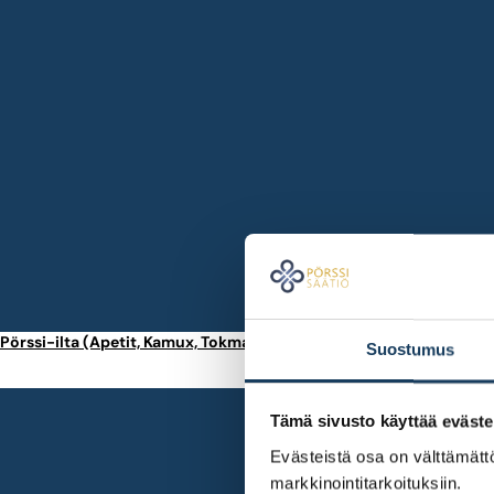
Pörssi-ilta (Apetit, Kamux, Tokmanni)
Suostumus
Tämä sivusto käyttää eväste
Evästeistä osa on välttämättö
markkinointitarkoituksiin.