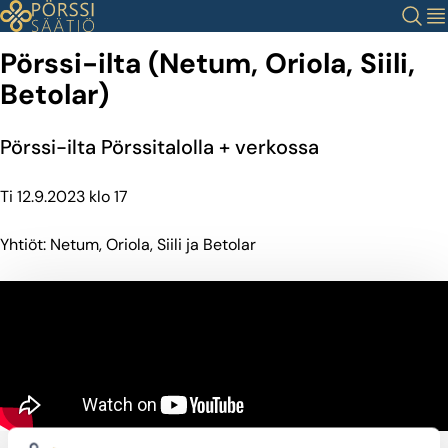
Siirry
Haku
Val
sisältöön
Pörssi-ilta (Netum, Oriola, Siili,
Betolar)
Pörssi-ilta Pörssitalolla + verkossa
Ti 12.9.2023 klo 17
Yhtiöt: Netum, Oriola, Siili ja Betolar