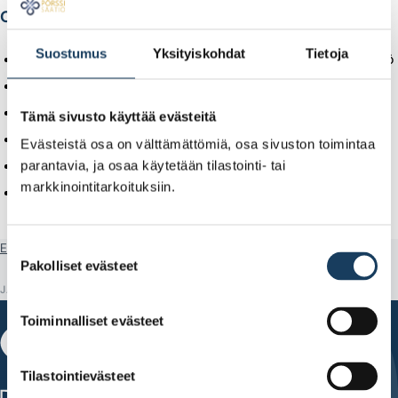
Ohjelma
Suostumus
Yksityiskohdat
Tietoja
Alkusanat – Toimitusjohtaja Sari Lounasmeri, Pörssisäätiö
Netum – Toimitusjohtaja Matti Mujunen
Oriola – talous- ja rahoitusjohtaja Timo Leinonen
Tämä sivusto käyttää evästeitä
Siili – Toimitusjohtaja Tomi Pienimäki
Evästeistä osa on välttämättömiä, osa sivuston toimintaa
Betolar – Toimitusjohtaja Riku Kytömäki
parantavia, ja osaa käytetään tilastointi- tai
markkinointitarkoituksiin.
Talouden näkymät – Ekonomisti Joona Widgrén, OP
Etusivu
Tapahtumat
Pörssi-ilta (Netum, Oriola, Siili, Betolar)
Suostumuksen
Pakolliset evästeet
valinta
JAA
Toiminnalliset evästeet
Tilastointievästeet
Fabianinkatu 14