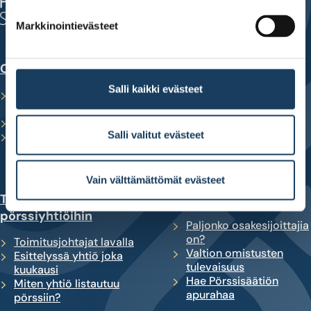
00100 Helsinki
puh. 010 820 7500
Markkinointievästeet
Opi sijoittamaan
Kehity sijoittajana
Salli kaikki evästeet
Opiskele säästäjästä
Korkoa korolle -laskuri
sijoittajaksi
Tee oma
Sijoituskoulutus nuorille
sijoitussuunnitelma
Salli valitut evästeet
Maksuttomat sijoittajan
Työkalu yhtiöiden
oppaat
vertailuun
Vain välttämättömät evästeet
Tutustu
Perehdy tutkimuksiin
pörssiyhtiöihin
Paljonko osakesijoittajia
on?
Toimitusjohtajat lavalla
Valtion omistusten
Esittelyssä yhtiö joka
tulevaisuus
kuukausi
Hae Pörssisäätiön
Miten yhtiö listautuu
apurahaa
pörssiin?