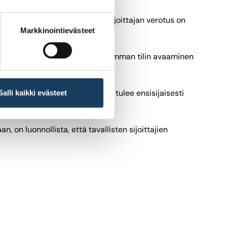
taa yritysten kasvuhankkeita. Sijoittajan verotus on
Markkinointievästeet
, sijoittajalle tulisi sallia useamman tilin avaaminen
tautuu omistamistaan yhtiöistä, tulee ensisijaisesti
Salli kaikki evästeet
 on luonnollista, että tavallisten sijoittajien