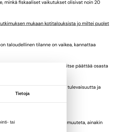
 minkä fiskaaliset vaikutukset olisivat noin 20
tutkimuksen mukaan kotitalouksista jo miltei puolet
ion taloudellinen tilanne on vaikea, kannattaa
tsissa jokainen työikäinen voi itse päättää osasta
mistä, aktivoi miettimään omaa tulevaisuutta ja
Tietoja
rjestelmää ei kokonaisuudessaan muuteta, ainakin
nti- tai