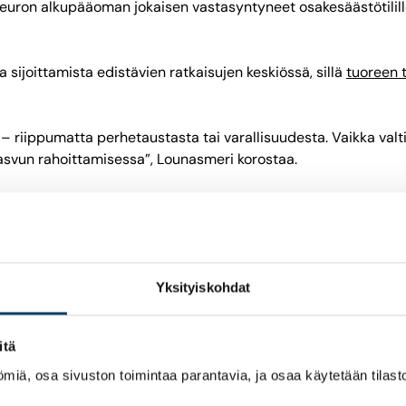
 euron alkupääoman jokaisen vastasyntyneet osakesäästötilille,
sijoittamista edistävien ratkaisujen keskiössä, sillä
tuoreen 
 – riippumatta perhetaustasta tai varallisuudesta. Vaikka valt
n kasvun rahoittamisessa”, Lounasmeri korostaa.
allin mukaisen vakuutettuja aktivoivan eläkejärjestelmän. Ruo
eistymiseen. Ruotsin malli tuo eläkejärjestelmän lähemmäksi ih
Yksityiskohdat
itä
sen ei kannata kiristää osakesijoittajan verotusta. Jos verojä
miä, osa sivuston toimintaa parantavia, ja osaa käytetään tilastoi
jen verotus sekä luovutusvoittoverotus tulee pitää ennallaan.