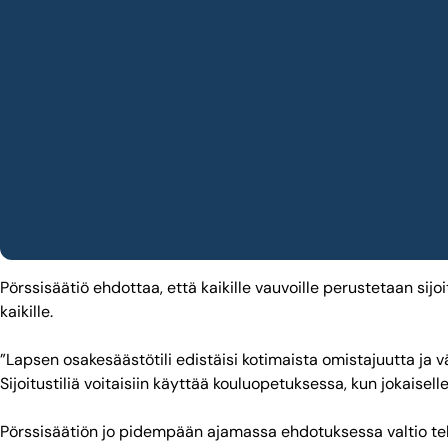
Pörssisäätiö ehdottaa, että kaikille vauvoille perustetaan sij
kaikille.
”Lapsen osakesäästötili edistäisi kotimaista omistajuutta ja v
Sijoitustiliä voitaisiin käyttää kouluopetuksessa, kun jokais
Pörssisäätiön jo pidempään ajamassa ehdotuksessa valtio tekisi