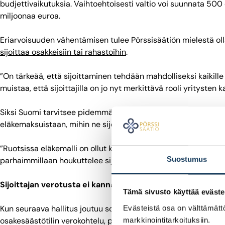
budjettivaikutuksia. Vaihtoehtoisesti valtio voi suunnata 500
miljoonaa euroa.
Eriarvoisuuden vähentämisen tulee Pörssisäätiön mielestä olla 
sijoittaa osakkeisiin tai rahastoihin
.
”On tärkeää, että sijoittaminen tehdään mahdolliseksi kaikille
muistaa, että sijoittajilla on jo nyt merkittävä rooli yrityste
Siksi Suomi tarvitsee pidemmällä aikajänteellä myös Ruotsin m
eläkemaksuistaan, mihin ne sijoitetaan.
”Ruotsissa eläkemalli on ollut keskeinen syy sijoittamisen yl
Suostumus
parhaimmillaan houkuttelee sijoittamaan myös itsenäisesti.”
Sijoittajan verotusta ei kannata kiristää
Tämä sivusto käyttää eväste
Kun seuraava hallitus joutuu sopeuttamaan julkista taloutta, 
Evästeistä osa on välttämättö
osakesäästötilin verokohtelu, pörssiyhtiöiden jakamien osinko
markkinointitarkoituksiin.