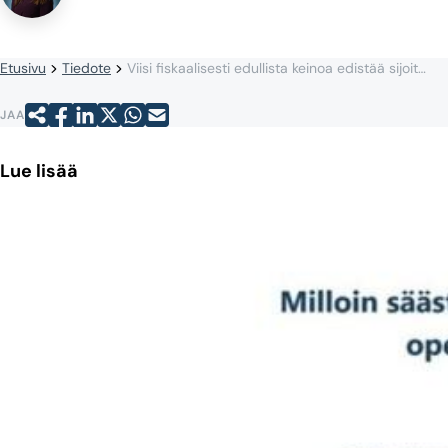
Etusivu
Tiedote
Viisi fiskaalisesti edullista keinoa edistää sijoittamista
JAA
Lue lisää