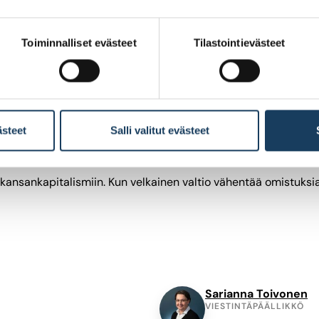
e heikentää riskinottohalua ja sitä kautta kiinnostusta rahoit
Toiminnalliset evästeet
Tilastointievästeet
ista. Esimerkiksi osakesäästötilin talletuskatto tulisi poistaa
stoihin.
la valtio-omistaja voi edistää kansankapitalismia. Kun valtio ir
ästeet
Salli valitut evästeet
lisille sijoittajille vähintään 20 prosentin yleisökiintiö.
ansankapitalismiin. Kun velkainen valtio vähentää omistuksiaan,
Sarianna Toivonen
VIESTINTÄPÄÄLLIKKÖ