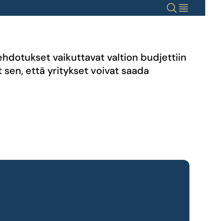
Haku
Valikko
 ehdotukset vaikuttavat valtion budjettiin
 sen, että yritykset voivat saada