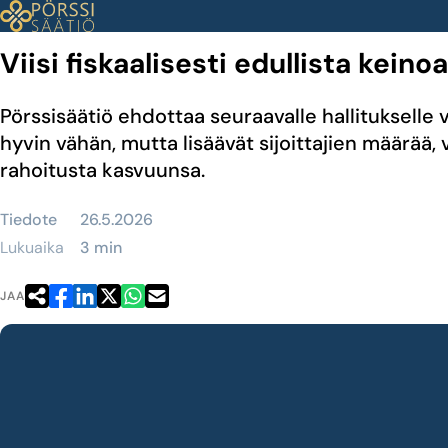
Siirry
sisältöön
Viisi fiskaalisesti edullista keino
Pörssisäätiö ehdottaa seuraavalle hallitukselle v
hyvin vähän, mutta lisäävät sijoittajien määrää,
rahoitusta kasvuunsa.
Tiedote
26.5.2026
Lukuaika
3 min
JAA