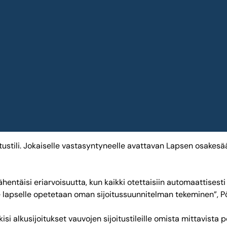
oitustili. Jokaiselle vastasyntyneelle avattavan Lapsen osakesä
ähentäisi eriarvoisuutta, kun kaikki otettaisiin automaattisest
elle lapselle opetetaan oman sijoitussuunnitelman tekeminen”, 
 alkusijoitukset vauvojen sijoitustileille omista mittavista pö