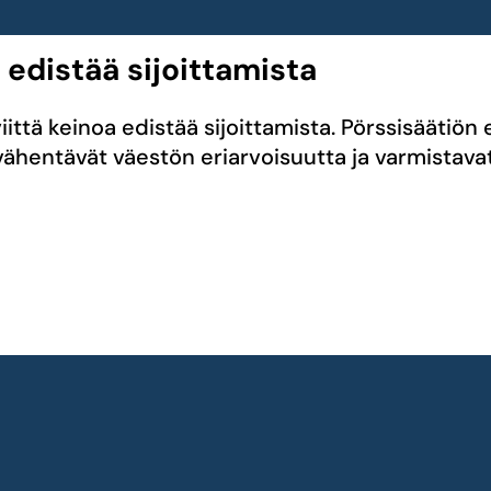
a edistää sijoittamista
iittä keinoa edistää sijoittamista. Pörssisäätiön
 vähentävät väestön eriarvoisuutta ja varmistavat