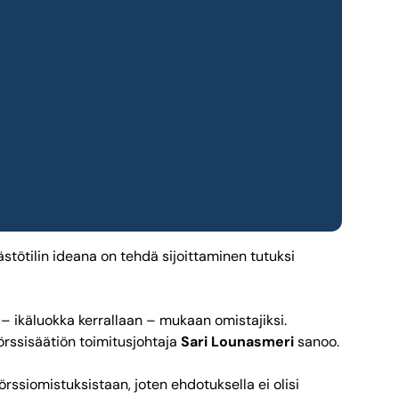
ästötilin ideana on tehdä sijoittaminen tutuksi
i – ikäluokka kerrallaan – mukaan omistajiksi.
Pörssisäätiön toimitusjohtaja
Sari Lounasmeri
sanoo.
rssiomistuksistaan, joten ehdotuksella ei olisi