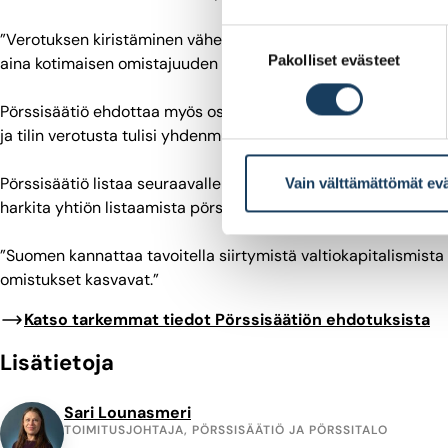
Suostumuksen
”Verotuksen kiristäminen vähentää sijoittajien määrää, koska s
Pakolliset evästeet
valinta
aina kotimaisen omistajuuden verotusta.”
Pörssisäätiö ehdottaa myös osakesäästötilin kehittämisen jatkam
ja tilin verotusta tulisi yhdenmukaistaa suhteessa sijoitusraha
Pörssisäätiö listaa seuraavalle hallitukselle myös keinoja, joil
Vain välttämättömät ev
harkita yhtiön listaamista pörssiin ja myös tarjota annissa taval
”Suomen kannattaa tavoitella siirtymistä valtiokapitalismista k
omistukset kasvavat.”
Katso tarkemmat tiedot Pörssisäätiön ehdotuksista
Lisätietoja
Sari Lounasmeri
TOIMITUSJOHTAJA, PÖRSSISÄÄTIÖ JA PÖRSSITALO