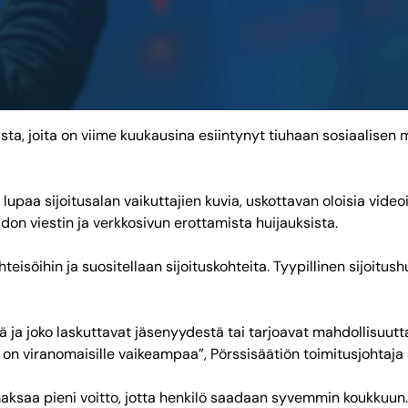
ksista, joita on viime kuukausina esiintynyt tiuhaan sosiaalisen
paa sijoitusalan vaikuttajien kuvia, uskottavan oloisia videoita
don viestin ja verkkosivun erottamista huijauksista.
hteisöihin ja suositellaan sijoituskohteita. Tyypillinen sijoitu
ejä ja joko laskuttavat jäsenyydestä tai tarjoavat mahdollisuutt
 on viranomaisille vaikeampaa”, Pörssisäätiön toimitusjohtaja
aksaa pieni voitto, jotta henkilö saadaan syvemmin koukkuun. 