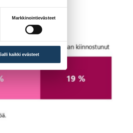
Markkinointievästeet
Salli kaikki evästeet