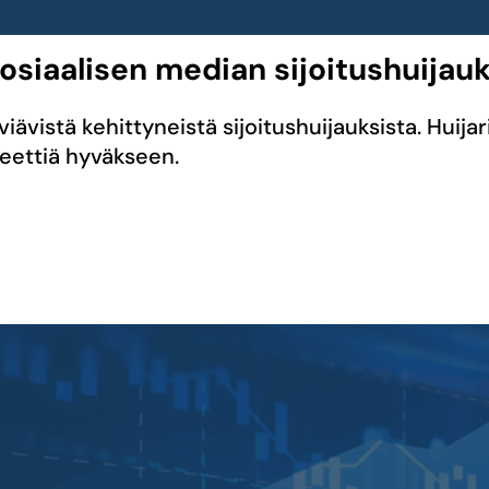
sosiaalisen median sijoitushuijau
iävistä kehittyneistä sijoitushuijauksista. Huijar
teettiä hyväkseen.