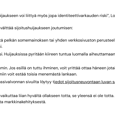
ijaukseen voi liittyä myös jopa identiteettivarkauden riski”, 
ää välttää sijoitushuijaukseen joutumisen:
töstä pelkän somemainoksen tai yhden verkkosivuston perusteel
i.
si. Huijauksissa pyritään kiireen tuntua luomalla aiheuttamaan
in. Jos esillä on tuttu ihminen, voit yrittää ottaa häneen jot
, niin voit estää toisia menemästä lankaan.
nssivalvonnan sivuilta löytyy t
iedot sijoitusneuvontaan luvan s
 vaikuttaa liian hyvältä ollakseen totta, se yleensä ei ole tot
sta markkinakehityksestä.