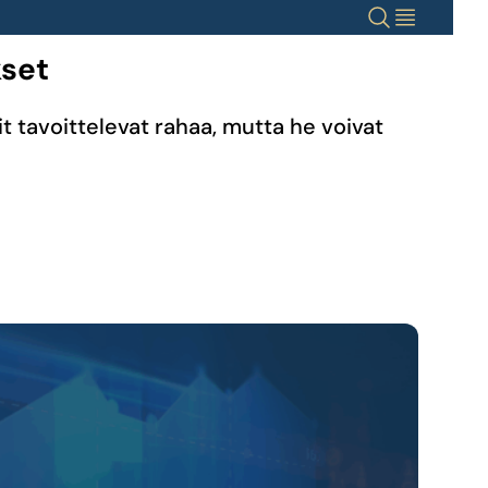
Haku
Valikko
kset
it tavoittelevat rahaa, mutta he voivat