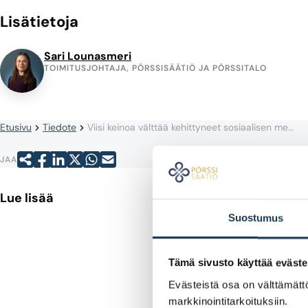
Lisätietoja
Sari Lounasmeri
TOIMITUSJOHTAJA, PÖRSSISÄÄTIÖ JA PÖRSSITALO
Etusivu
Tiedote
Viisi keinoa välttää kehittyneet sosiaalisen median sijoitushuijaukset
JAA
Lue lisää
Suostumus
Tämä sivusto käyttää eväste
Evästeistä osa on välttämättö
markkinointitarkoituksiin.