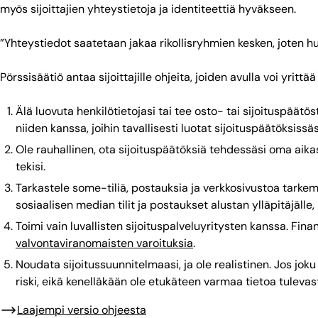
myös sijoittajien yhteystietoja ja identiteettiä hyväkseen.
”Yhteystiedot saatetaan jakaa rikollisryhmien kesken, joten hu
Pörssisäätiö antaa sijoittajille ohjeita, joiden avulla voi yritt
Älä luovuta henkilötietojasi tai tee osto- tai sijoituspää
niiden kanssa, joihin tavallisesti luotat sijoituspäätöksissäs
Ole rauhallinen, ota sijoituspäätöksiä tehdessäsi oma aika
tekisi.
Tarkastele some-tiliä, postauksia ja verkkosivustoa tarkemm
sosiaalisen median tilit ja postaukset alustan ylläpitäjälle
Toimi vain luvallisten sijoituspalveluyritysten kanssa. Fina
valvontaviranomaisten varoituksia
.
Noudata sijoitussuunnitelmaasi, ja ole realistinen. Jos joku
riski, eikä kenelläkään ole etukäteen varmaa tietoa tuleva
Laajempi versio ohjeesta