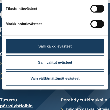
Tilastointievästeet
Fabianinkatu 14
Markkinointievästeet
00100 Helsinki
puh. 010 820 7500
Salli kaikki evästeet
Opi sijoittamaan
Kehity sijoittajana
Salli valitut evästeet
Opiskele säästäjästä
Korkoa korolle -laskuri
sijoittajaksi
Tee oma
Sijoituskoulutus nuorille
sijoitussuunnitelma
Maksuttomat sijoittajan
Työkalu yhtiöiden
Vain välttämättömät evästeet
oppaat
vertailuun
Tutustu
Perehdy tutkimuksiin
pörssiyhtiöihin
Paljonko osakesijoittajia