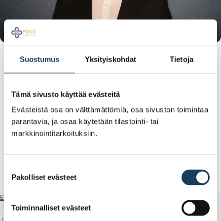
Juuso vastaa
Pörssisäätiön tilastojen
Suostumus
Yksityiskohdat
Tietoja
tiedonkeruusta sekä datan päivittämisestä ja
analysoinnista.
Tämä sivusto käyttää evästeitä
Koulutukseltaan Juuso on kauppatieteiden
Evästeistä osa on välttämättömiä, osa sivuston toimintaa
maisteri.
parantavia, ja osaa käytetään tilastointi- tai
markkinointitarkoituksiin.
Pörssisäätiön apurahaprosessia koskeviin
kysymyksiin vastaa koulutuspäällikkö
Joonatan
Naukkarinen
.
Suostumuksen
Pakolliset evästeet
valinta
Etusivu
Yhteystiedot
Juuso Aitta
Toiminnalliset evästeet
JAA