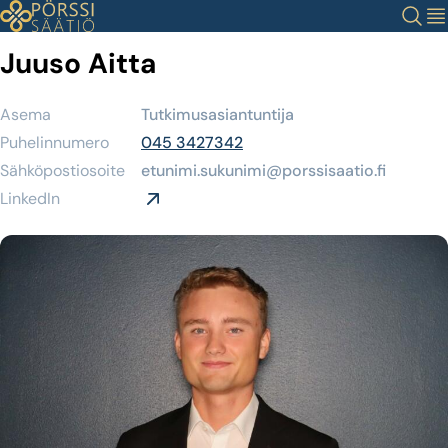
Siirry
Haku
Val
sisältöön
Juuso Aitta
Asema
Tutkimusasiantuntija
Puhelinnumero
045 3427342
Sähköpostiosoite
etunimi.sukunimi@porssisaatio.fi
LinkedIn