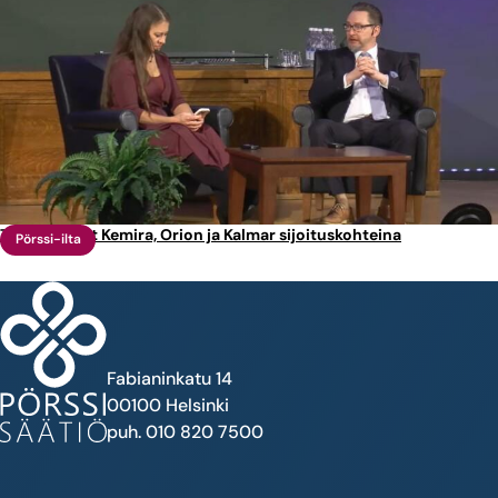
Tällaisia ovat Kemira, Orion ja Kalmar sijoituskohteina
Pörssi-ilta
Fabianinkatu 14
00100 Helsinki
puh. 010 820 7500