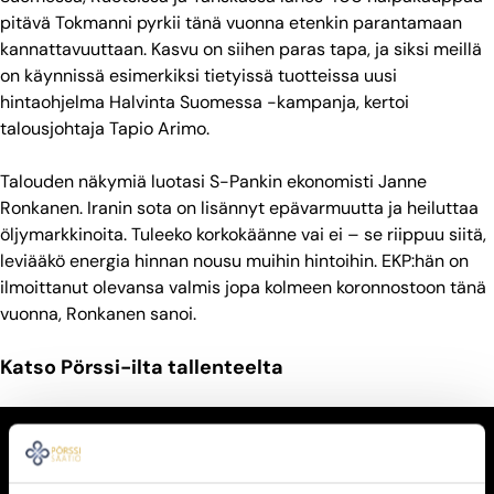
pitävä Tokmanni pyrkii tänä vuonna etenkin parantamaan
kannattavuuttaan. Kasvu on siihen paras tapa, ja siksi meillä
on käynnissä esimerkiksi tietyissä tuotteissa uusi
hintaohjelma Halvinta Suomessa -kampanja, kertoi
talousjohtaja Tapio Arimo.
Talouden näkymiä luotasi S-Pankin ekonomisti Janne
Ronkanen. Iranin sota on lisännyt epävarmuutta ja heiluttaa
öljymarkkinoita. Tuleeko korkokäänne vai ei – se riippuu siitä,
leviääkö energia hinnan nousu muihin hintoihin. EKP:hän on
ilmoittanut olevansa valmis jopa kolmeen koronnostoon tänä
vuonna, Ronkanen sanoi.
Katso Pörssi-ilta tallenteelta