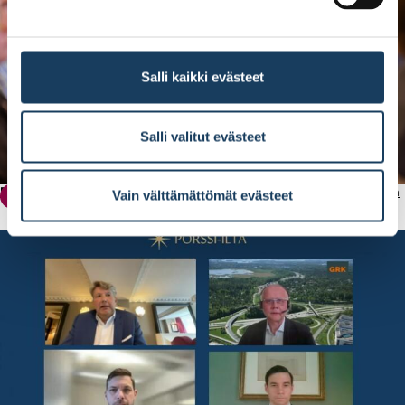
Salli kaikki evästeet
Salli valitut evästeet
Pääanalyytikko Antti Saari: Korkojen lasku avaa investointitulpan
Vain välttämättömät evästeet
Pörssi-ilta