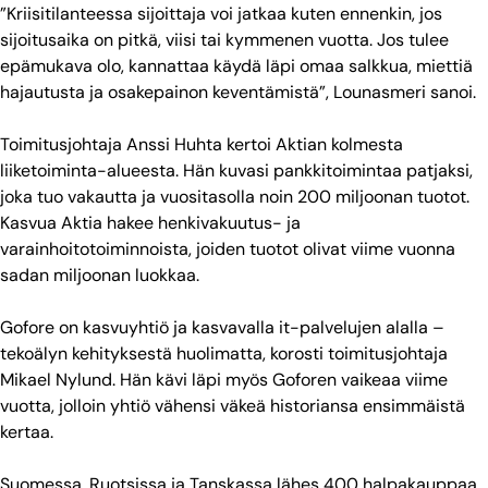
”Kriisitilanteessa sijoittaja voi jatkaa kuten ennenkin, jos
sijoitusaika on pitkä, viisi tai kymmenen vuotta. Jos tulee
epämukava olo, kannattaa käydä läpi omaa salkkua, miettiä
hajautusta ja osakepainon keventämistä”, Lounasmeri sanoi.
Toimitusjohtaja Anssi Huhta kertoi Aktian kolmesta
liiketoiminta-alueesta. Hän kuvasi pankkitoimintaa patjaksi,
joka tuo vakautta ja vuositasolla noin 200 miljoonan tuotot.
Kasvua Aktia hakee henkivakuutus- ja
varainhoitotoiminnoista, joiden tuotot olivat viime vuonna
sadan miljoonan luokkaa.
Gofore on kasvuyhtiö ja kasvavalla it-palvelujen alalla –
tekoälyn kehityksestä huolimatta, korosti toimitusjohtaja
Mikael Nylund. Hän kävi läpi myös Goforen vaikeaa viime
vuotta, jolloin yhtiö vähensi väkeä historiansa ensimmäistä
kertaa.
Suomessa, Ruotsissa ja Tanskassa lähes 400 halpakauppaa