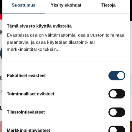
Suostumus
Yksityiskohdat
Tietoja
Tämä sivusto käyttää evästeitä
Kirjoittajat
Evästeistä osa on välttämättömiä, osa sivuston toimintaa
parantavia, ja osaa käytetään tilastointi- tai
Sarianna Toivonen
markkinointitarkoituksiin.
VIESTINTÄPÄÄLLIKKÖ
Suostumuksen
Pakolliset evästeet
valinta
Etusivu
Artikkeli
Aktia, Gofore ja Tokmanni esiteltiin Tampereen Pörssi-illassa
JAA
Toiminnalliset evästeet
Lue lisää
Tilastointievästeet
Markkinointievästeet