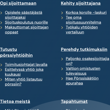
Opi sijoittamaan
Kehity sijoittajana
Opiskele säästäjästä
Korkoa korolle -laskuri
sijoittajaksi
Tee oma
Sijoituskoulutus nuorille
sijoitussuunnitelma
Maksuttomat sijoittajan
Työkalu yhtiöiden
oppaat
vertailuun
Tutustu
Perehdy tutkimuksiin
pörssiyhtiöihin
Paljonko osakesijoittajia
on?
Toimitusjohtajat lavalla
Valtion omistusten
Esittelyssä yhtiö joka
tulevaisuus
kuukausi
Hae Pörssisäätiön
Miten yhtiö listautuu
apurahaa
pörssiin?
Tietoa meistä
Tapahtumat