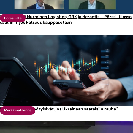
Tällaisia ovat Nurminen Logistics, GRK ja Herantis – Pörssi-illassa
Pörssi-ilta
saatiin myös katsaus kauppasotaan
Mitkä osakkeet hyötyisivät, jos Ukrainaan saataisiin rauha?
Markkinatilanne