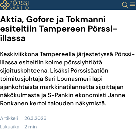
Siirry
Haku
Val
sisältöön
Aktia, Gofore ja Tokmanni
esiteltiin Tampereen Pörssi-
illassa
Keskiviikkona Tampereella järjestetyssä Pörssi-
illassa esiteltiin kolme pörssiyhtiötä
sijoituskohteena. Lisäksi Pörssisäätiön
toimitusjohtaja Sari Lounasmeri läpi
ajankohtaista markkinatilannetta sijoittajan
näkökulmasta ja S-Pankin ekonomisti Janne
Ronkanen kertoi talouden näkymistä.
Artikkeli
26.3.2026
Lukuaika
2 min