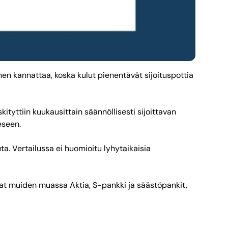
inen kannattaa, koska kulut pienentävät sijoituspottia
kityttiin kuukausittain säännöllisesti sijoittavan
eseen.
uta. Vertailussa ei huomioitu lyhytaikaisia
ivat muiden muassa Aktia, S-pankki ja säästöpankit,