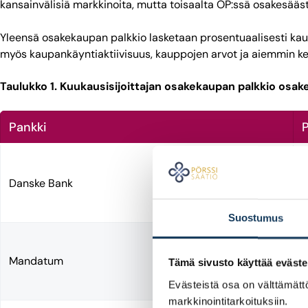
kansainvälisiä markkinoita, mutta toisaalta OP:ssä osakesäästöt
Yleensä osakekaupan palkkio lasketaan prosentuaalisesti kaup
myös kaupankäyntiaktiivisuus, kauppojen arvot ja aiemmin kert
Taulukko 1. Kuukausisijoittajan osakekaupan palkkio osakes
Pankki
P
0
Danske Bank
0
t
Suostumus
0
h
Mandatum
Tämä sivusto käyttää eväste
k
m
Evästeistä osa on välttämättö
markkinointitarkoituksiin.