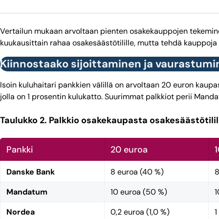
Vertailun mukaan arvoltaan pienten osakekauppojen tekeminen k
kuukausittain rahaa osakesäästötilille, mutta tehdä kauppoja
Kiinnostaako sijoittaminen ja vaurastum
Isoin kuluhaitari pankkien välillä on arvoltaan 20 euron kau
jolla on 1 prosentin kulukatto. Suurimmat palkkiot perii Mand
Taulukko 2. Palkkio osakekaupasta osakesäästötili
Pankki
20 euroa
Danske Bank
8 euroa (40 %)
8
Mandatum
10 euroa (50 %)
1
Nordea
0,2 euroa (1,0 %)
1