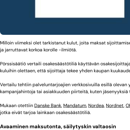
Milloin viimeksi olet tarkistanut kulut, joita maksat sijoitta
ja jarruttavat korkoa korolle -ilmiötä.
Pörssisäätiö vertaili osakesäästötiliä käyttävän osakesijoittaja
kuluihin olettaen, että sijoittaja tekee yhden kaupan kuukaud
Vertailu tehtiin palveluntarjoajien verkkosivuilla esillä olevan
kampanjahintoja tai asiakkuuden piirteitä, kuten jäsenyyksiä t
Mukaan otettiin
Danske Bank
,
Mandatum
,
Nordea
,
Nordnet
,
O
jotka eivät tarjoa lainkaan osakesäästötiliä.
Avaaminen maksutonta, säilytyskin valtaosin