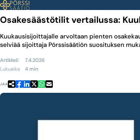
Siirry
sisältöön
Osakesäästötilit vertailussa: Kuu
Kuukausisijoittajalle arvoltaan pienten osakek
selviää sijoittaja Pörssisäätiön suosituksen muk
Artikkeli
7.4.2026
Lukuaika
4 min
JAA