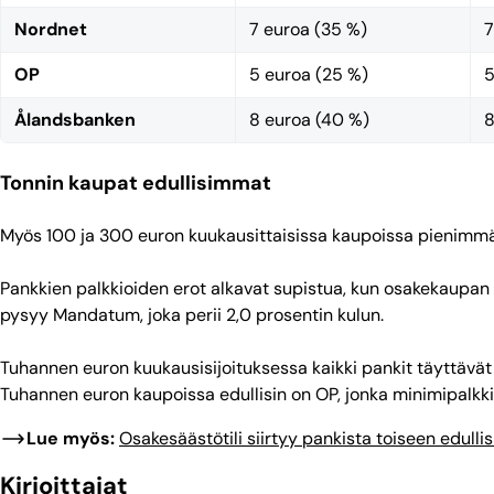
Nordnet
7 euroa (35 %)
7
OP
5 euroa (25 %)
5
Ålandsbanken
8 euroa (40 %)
8
Tonnin kaupat edullisimmat
Myös 100 ja 300 euron kuukausittaisissa kaupoissa pienimmä
Pankkien palkkioiden erot alkavat supistua, kun osakekaupan a
pysyy Mandatum, joka perii 2,0 prosentin kulun.
Tuhannen euron kuukausisijoituksessa kaikki pankit täyttävät 
Tuhannen euron kaupoissa edullisin on OP, jonka minimipalkki
Lue myös:
Osakesäästötili siirtyy pankista toiseen edullis
Kirjoittajat