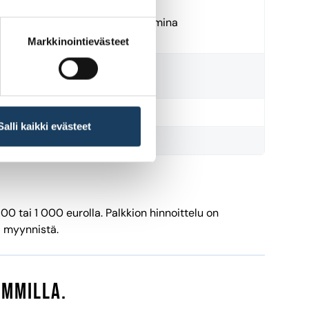
inki, Tukholma, Oslo, Kööpenhamina
Markkinointievästeet
inki
inki
Salli kaikki evästeet
inki
00 tai 1 000 eurolla. Palkkion hinnoittelu on
a myynnistä.
ummilla.