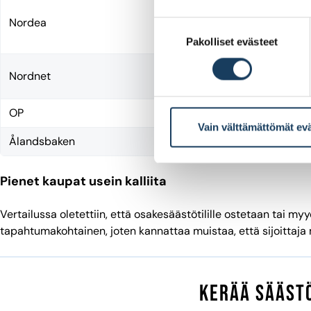
1
Nordea
v
Suostumuksen
k
Pakolliset evästeet
valinta
0
Nordnet
k
OP
0
Vain välttämättömät ev
Ålandsbaken
0
Pienet kaupat usein kalliita
Vertailussa oletettiin, että osakesäästötilille ostetaan tai m
tapahtumakohtainen, joten kannattaa muistaa, että sijoittaja
kerää säästö