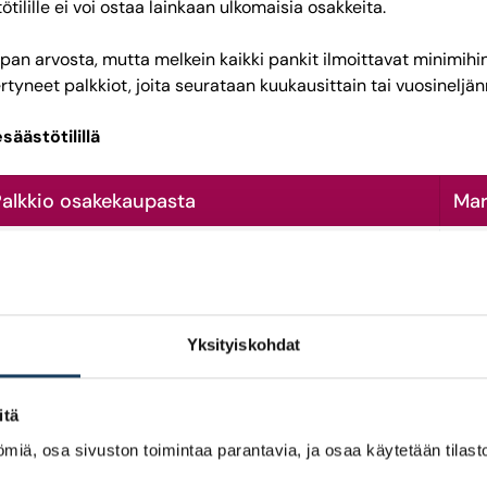
ilille ei voi ostaa lainkaan ulkomaisia osakkeita.
an arvosta, mutta melkein kaikki pankit ilmoittavat minimihin
yneet palkkiot, joita seurataan kuukausittain tai vuosineljän
äästötilillä
alkkio osakekaupasta
Mar
Suom
,20 %, mutta vähintään 8 euroa, kun kaupan arvo on
Espa
–25 000 euroa. Hinnoittelussa kaikkiaan kolme
Liet
asoa.
Saks
Yksityiskohdat
,05 %, mutta vähintään 10 euroa. Kuusi
innoittelutasoa, joihin vaikuttavat
Hels
itä
aupankäyntiaktiivisuus, varojen määrä ja
Lont
arkkinoiden laajuus.
miä, osa sivuston toimintaa parantavia, ja osaa käytetään tilastoi