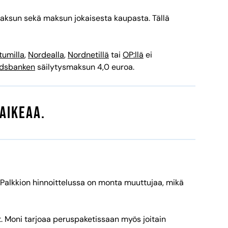
maksun sekä maksun jokaisesta kaupasta. Tällä
umilla
,
Nordealla
,
Nordnetillä
tai
OP:llä
ei
dsbanken
säilytysmaksun 4,0 euroa.
aikeaa.
. Palkkion hinnoittelussa on monta muuttujaa, mikä
t. Moni tarjoaa peruspaketissaan myös joitain