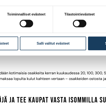
,0 % katto. Neljä hinnoittelutasoa edellisen
uosineljänneksen kaupankäyntiaktiivisuuden ja
Hels
ulukertymän mukaan.
Toiminnalliset evästeet
Tilastointievästeet
,15 %, mutta minimissään 7 euroa, kun edellisessä
Hels
uussa 1–10 kauppaa. Hinnastossa neljä tasoa.
,15 %, mutta vähintään 5 euroa
Hels
ästeet
Salli valitut evästeet
,25 %, mutta vähintään 8 euroa
Hels
yydään kotimaisia osakkeita kerran kuukaudessa 20, 100, 300, 5
 maksaa lopulta kulut kahteen vertaan – osakkeiden ostosta j
jä ja tee kaupat vasta isommilla s