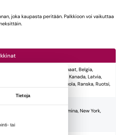
nan, joka kaupasta peritään. Palkkioon voi vaikuttaa
neksittäin.
kkinat
i ja 20 muuta maata (Alankomaat, Belgia,
nja, Irlanti, Iso-Britannia, Italia, Kanada, Latvia,
tua, Meksiko, Norja, Portugali, Puola, Ranska, Ruotsi,
a, Sveitsi, Tanska, USA, Viro)
Tietoja
inki, Tukholma, Oslo, Kööpenhamina, New York,
oo, Toronto, Zürich
nti- tai