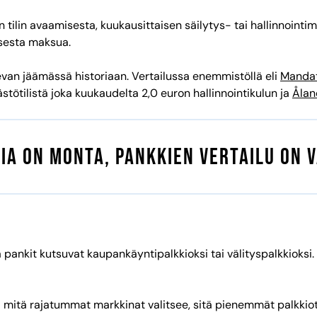
ilin avaamisesta, kuukausittaisen säilytys- tai hallinnointi
isesta maksua.
evan jäämässä historiaan. Vertailussa enemmistöllä eli
Mandat
stötilistä joka kuukaudelta 2,0 euron hallinnointikulun ja
Ålan
ia on monta, pankkien vertailu on v
 pankit kutsuvat kaupankäyntipalkkioksi tai välityspalkkioksi
 – mitä rajatummat markkinat valitsee, sitä pienemmät palkkio