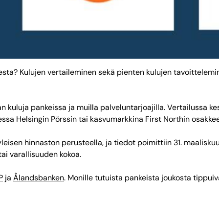
misesta? Kulujen vertaileminen sekä pienten kulujen tavoittelem
n kuluja pankeissa ja muilla palveluntarjoajilla. Vertailussa kes
essa Helsingin Pörssin tai kasvumarkkina First Northin osakke
 yleisen hinnaston perusteella, ja tiedot poimittiin 31. maalisku
ai varallisuuden kokoa.
P
ja
Ålandsbanken
. Monille tutuista pankeista joukosta tippu