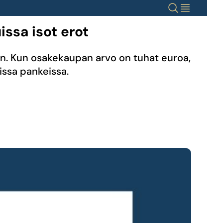
Haku
Valikko
issa isot erot
en. Kun osakekaupan arvo on tuhat euroa,
issa pankeissa.