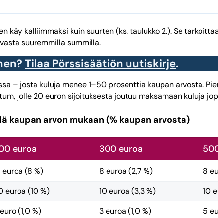
äy kalliimmaksi kuin suurten (ks. taulukko 2.). Se tarkoittaa,
 vasta suuremmilla summilla.
inen?
Tilaa Pörssisäätiön uutiskirje
.
passa – josta kuluja menee 1–50 prosenttia kaupan arvosta. Pi
atum, jolle 20 euron sijoituksesta joutuu maksamaan kuluja jo
llä
kaupan arvon mukaan (% kaupan arvosta)
100 euroa
300 euroa
500
 euroa (8 %)
8 euroa (2,7 %)
8 eu
0 euroa (10 %)
10 euroa (3,3 %)
10 e
 euro (1,0 %)
3 euroa (1,0 %)
5 eu