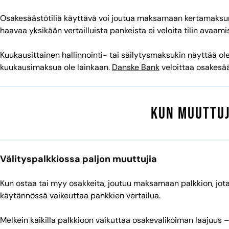
Osakesäästötiliä käyttävä voi joutua maksamaan kertamaksun t
haavaa yksikään vertailluista pankeista ei veloita tilin avaam
Kuukausittainen hallinnointi- tai säilytysmaksukin näyttää ol
kuukausimaksua ole lainkaan.
Danske Bank
veloittaa osakesää
Kun muuttuj
Välityspalkkiossa paljon muuttujia
Kun ostaa tai myy osakkeita, joutuu maksamaan palkkion, jota
käytännössä vaikeuttaa pankkien vertailua.
Melkein kaikilla palkkioon vaikuttaa osakevalikoiman laajuus