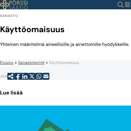
Siirry
Haku
Val
sisältöön
SANASTO
Käyttöomaisuus
Yhteinen määritelmä aineellisille ja ainettomille hyödykkeille.
Etusivu
Sanastotermit
Käyttöomaisuus
JAA
Lue lisää