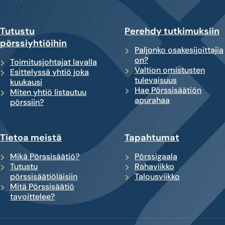
Tutustu
Perehdy tutkimuksiin
pörssiyhtiöihin
Paljonko osakesijoittajia
on?
Toimitusjohtajat lavalla
Valtion omistusten
Esittelyssä yhtiö joka
tulevaisuus
kuukausi
Hae Pörssisäätiön
Miten yhtiö listautuu
apurahaa
pörssiin?
Tietoa meistä
Tapahtumat
Mikä Pörssisäätiö?
Pörssigaala
Tutustu
Rahaviikko
pörssisäätiöläisiin
Talousviikko
Mitä Pörssisäätiö
tavoittelee?