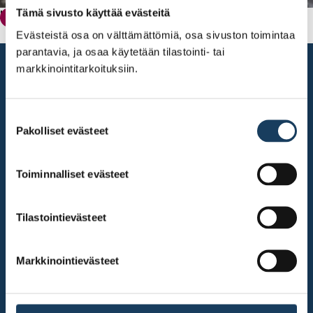
Tämä sivusto käyttää evästeitä
Kuukauden yhtiö: NYAB
Tutustu pörssiyhtiöihin
Evästeistä osa on välttämättömiä, osa sivuston toimintaa
parantavia, ja osaa käytetään tilastointi- tai
markkinointitarkoituksiin.
Suostumuksen
Pakolliset evästeet
valinta
Toiminnalliset evästeet
Tilastointievästeet
Markkinointievästeet