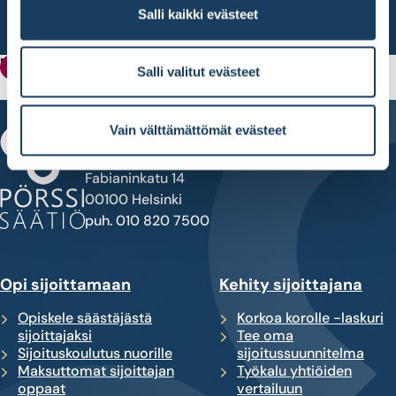
Salli kaikki evästeet
Pörssisäätiön myöntämät apurahat
Apurahat
Salli valitut evästeet
Vain välttämättömät evästeet
Fabianinkatu 14
00100 Helsinki
puh. 010 820 7500
Opi sijoittamaan
Kehity sijoittajana
Opiskele säästäjästä
Korkoa korolle -laskuri
sijoittajaksi
Tee oma
Sijoituskoulutus nuorille
sijoitussuunnitelma
Maksuttomat sijoittajan
Työkalu yhtiöiden
oppaat
vertailuun