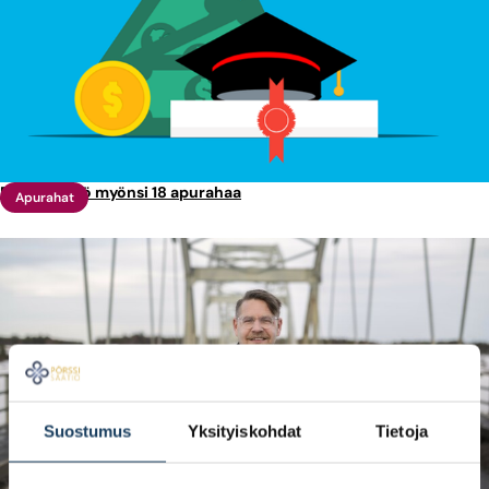
Pörssisäätiö myönsi 18 apurahaa
Apurahat
Suostumus
Yksityiskohdat
Tietoja