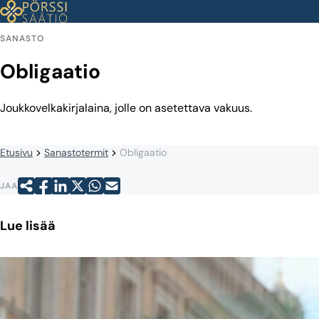
Siirry
sisältöön
SANASTO
Obligaatio
Joukkovelkakirjalaina, jolle on asetettava vakuus.
Etusivu
Sanastotermit
Obligaatio
JAA
Lue lisää