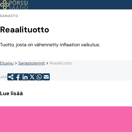
Siirry
sisältöön
SANASTO
Reaalituotto
Tuotto, josta on vähennetty inflaation vaikutus.
Etusivu
Sanastotermit
Reaalituotto
JAA
Lue lisää