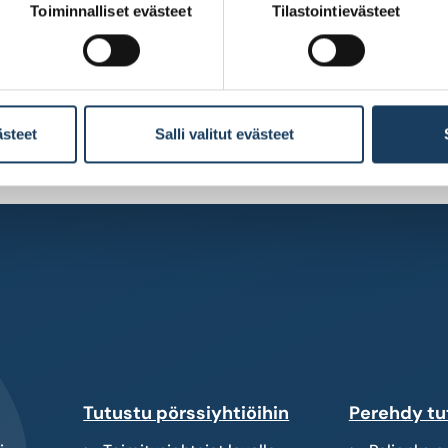
Toiminnalliset evästeet
Tilastointievästeet
ästeet
Salli valitut evästeet
tta
Tutustu pörssiyhtiöihin
Perehdy tu