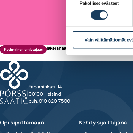
Pakolliset evästeet
valinta
Vain välttämättömät ev
Ruotsin tapa sijoittaa eläkerahaa vahvistaisi kotimaista omistajuu
Kotimainen omistajuus
Fabianinkatu 14
00100 Helsinki
puh. 010 820 7500
Opi sijoittamaan
Kehity sijoittajana