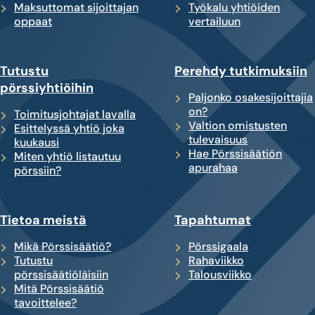
Maksuttomat sijoittajan
Työkalu yhtiöiden
oppaat
vertailuun
Tutustu
Perehdy tutkimuksiin
pörssiyhtiöihin
Paljonko osakesijoittajia
on?
Toimitusjohtajat lavalla
Valtion omistusten
Esittelyssä yhtiö joka
tulevaisuus
kuukausi
Hae Pörssisäätiön
Miten yhtiö listautuu
apurahaa
pörssiin?
Tietoa meistä
Tapahtumat
Mikä Pörssisäätiö?
Pörssigaala
Tutustu
Rahaviikko
pörssisäätiöläisiin
Talousviikko
Mitä Pörssisäätiö
tavoittelee?