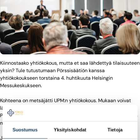
Kiinnostaako yhtiökokous, mutta et saa lähdettyä tilaisuuteen
yksin? Tule tutustumaan Pörssisäätiön kanssa
yhtiökokoukseen torstaina 4. huhtikuuta Helsingin
Messukeskukseen.
Kohteena on metsäjätti UPM:n yhtiökokous. Mukaan voivat
lähteä ne, jotka omistavat UPM:n osakkeita sekä
Pörssisäätiön Pörssilähettiläs-ohjelmassa olevat. Mukana on
myös Pörssisäätiön toimistolla työskenteleviä.
Suostumus
Yksityiskohdat
Tietoja
Jokaisen osakkeenomistajan on ensin itse ilmoittauduttava