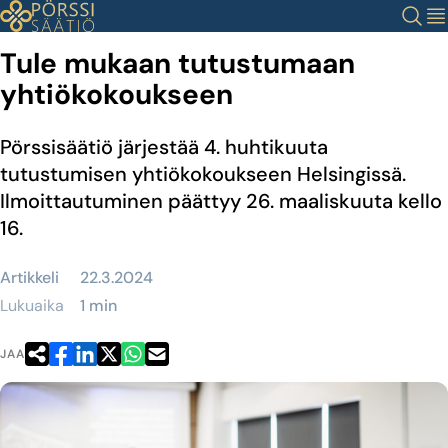
Siirry
Haku
Val
sisältöön
Tule mukaan tutustumaan
yhtiökokoukseen
Pörssisäätiö järjestää 4. huhtikuuta
tutustumisen yhtiökokoukseen Helsingissä.
Ilmoittautuminen päättyy 26. maaliskuuta kello
16.
Artikkeli
22.3.2024
Lukuaika
1 min
JAA