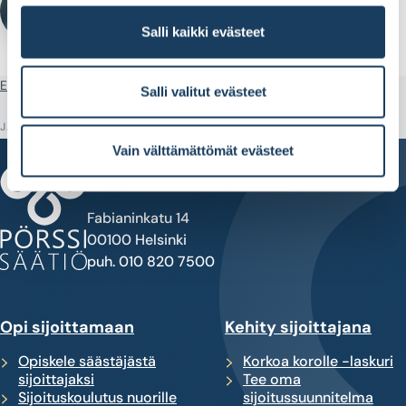
VIESTINTÄPÄÄLLIKKÖ
Salli kaikki evästeet
Etusivu
Artikkeli
Tule mukaan tutustumaan yhtiökokoukseen
Salli valitut evästeet
JAA
Vain välttämättömät evästeet
Fabianinkatu 14
00100 Helsinki
puh. 010 820 7500
Opi sijoittamaan
Kehity sijoittajana
Opiskele säästäjästä
Korkoa korolle -laskuri
sijoittajaksi
Tee oma
Sijoituskoulutus nuorille
sijoitussuunnitelma