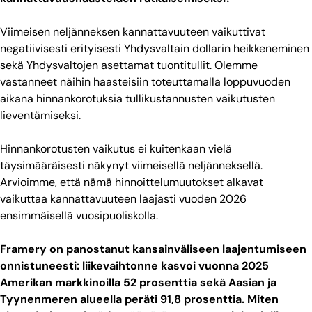
Viimeisen neljänneksen kannattavuuteen vaikuttivat
negatiivisesti erityisesti Yhdysvaltain dollarin heikkeneminen
sekä Yhdysvaltojen asettamat tuontitullit. Olemme
vastanneet näihin haasteisiin toteuttamalla loppuvuoden
aikana hinnankorotuksia tullikustannusten vaikutusten
lieventämiseksi.
Hinnankorotusten vaikutus ei kuitenkaan vielä
täysimääräisesti näkynyt viimeisellä neljänneksellä.
Arvioimme, että nämä hinnoittelumuutokset alkavat
vaikuttaa kannattavuuteen laajasti vuoden 2026
ensimmäisellä vuosipuoliskolla.
Framery on panostanut kansainväliseen laajentumiseen
onnistuneesti: liikevaihtonne kasvoi vuonna 2025
Amerikan markkinoilla 52 prosenttia sekä Aasian ja
Tyynenmeren alueella peräti 91,8 prosenttia. Miten