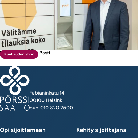
Marraskuun yhtiö: Posti
Kuukauden yhtiö
Fabianinkatu 14
00100 Helsinki
puh. 010 820 7500
Opi sijoittamaan
Kehity sijoittajana