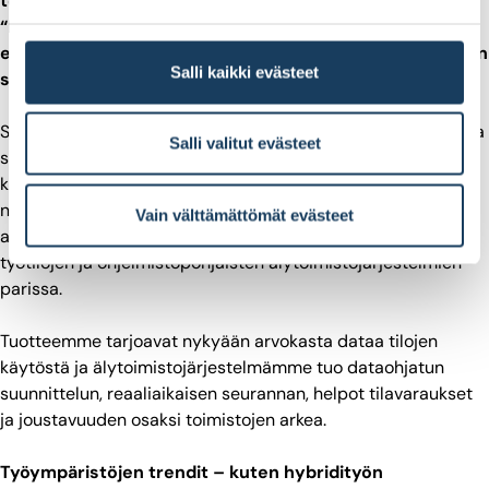
toimistotilojen markkinajohtajasta myös
“kokonaisvaltaisten älytoimistojärjestelmien
edelläkävijäksi”. Mitä tämä käytännössä tarkoittaa yhtiön
Salli kaikki evästeet
strategialle ja tuotekehitykselle?
Strateginen laajentuminen älytoimistojärjestelmiin tarkoittaa
Salli valitut evästeet
siirtymistä pelkästä kalustetoimittajasta työympäristöjen
kriittisen infrastruktuurin tarjoajaksi. Käytännössä tämä
näkyy tuotekehityksessämme siten, että jo yli 70
Vain välttämättömät evästeet
asiantuntijaa työskentelee täysipäiväisesti äänieristettyjen
työtilojen ja ohjelmistopohjaisten älytoimistojärjestelmien
parissa.
Tuotteemme tarjoavat nykyään arvokasta dataa tilojen
käytöstä ja älytoimistojärjestelmämme tuo dataohjatun
suunnittelun, reaaliaikaisen seurannan, helpot tilavaraukset
ja joustavuuden osaksi toimistojen arkea.
Työympäristöjen trendit – kuten hybridityön