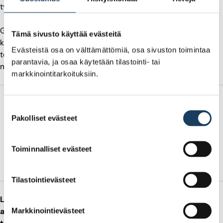
työympäristöhankkeissa.
Globaalina yhtiönä seuraamme aktiivisesti kansainväliseen
Tämä sivusto käyttää evästeitä
kauppaan liittyviä muutoksia ja riskejä ja reagoimme niihin
Evästeistä osa on välttämättömiä, osa sivuston toimintaa
tehokkaasti. Tämä mahdollistaa asemamme säilyttämisen
parantavia, ja osaa käytetään tilastointi- tai
maailman johtavana älytoimistoratkaisujen toimittajana.
markkinointitarkoituksiin.
”älytoimistojärjestelmämme
Suostumuksen
Pakolliset evästeet
valinta
tuo dataohjatun suunnittelun
Toiminnalliset evästeet
osaksi toimistojen arkea.”
Tilastointievästeet
Listautumisen yhteydessä puhuitte uuden aikakauden
alkamisesta, jossa Framery laajentuu äänieristettyjen
Markkinointievästeet