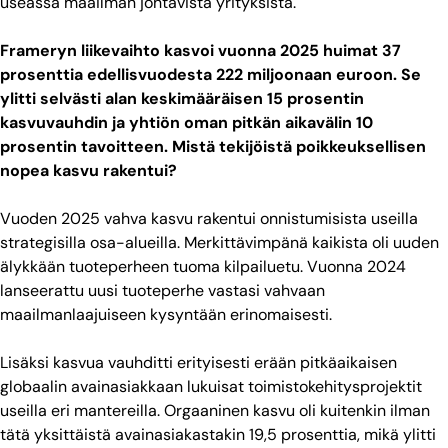
useassa maailman johtavista yrityksistä.
Frameryn liikevaihto kasvoi vuonna 2025 huimat 37
prosenttia edellisvuodesta 222 miljoonaan euroon. Se
ylitti selvästi alan keskimääräisen 15 prosentin
kasvuvauhdin ja yhtiön oman pitkän aikavälin 10
prosentin tavoitteen. Mistä tekijöistä poikkeuksellisen
nopea kasvu rakentui?
Vuoden 2025 vahva kasvu rakentui onnistumisista useilla
strategisilla osa-alueilla. Merkittävimpänä kaikista oli uuden
älykkään tuoteperheen tuoma kilpailuetu. Vuonna 2024
lanseerattu uusi tuoteperhe vastasi vahvaan
maailmanlaajuiseen kysyntään erinomaisesti.
Lisäksi kasvua vauhditti erityisesti erään pitkäaikaisen
globaalin avainasiakkaan lukuisat toimistokehitysprojektit
useilla eri mantereilla. Orgaaninen kasvu oli kuitenkin ilman
tätä yksittäistä avainasiakastakin 19,5 prosenttia, mikä ylitti