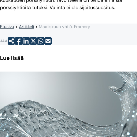
Kuukauden pörssiyhtiön. Tavoitteena on tehdä erilaisia
pörssiyhtiöitä tutuksi. Valinta ei ole sijoitussuositus.
Etusivu
Artikkeli
Maaliskuun yhtiö: Framery
JAA
Lue lisää