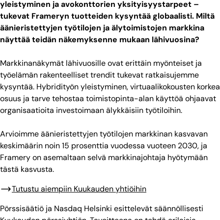
yleistyminen ja avokonttorien yksityisyystarpeet –
tukevat Frameryn tuotteiden kysyntää globaalisti. Miltä
äänieristettyjen työtilojen ja älytoimistojen markkina
näyttää teidän näkemyksenne mukaan lähivuosina?
Markkinanäkymät lähivuosille ovat erittäin myönteiset ja
työelämän rakenteelliset trendit tukevat ratkaisujemme
kysyntää. Hybridityön yleistyminen, virtuaalikokousten korkea
osuus ja tarve tehostaa toimistopinta-alan käyttöä ohjaavat
organisaatioita investoimaan älykkäisiin työtiloihin.
Arvioimme äänieristettyjen työtilojen markkinan kasvavan
keskimäärin noin 15 prosenttia vuodessa vuoteen 2030, ja
Framery on asemaltaan selvä markkinajohtaja hyötymään
tästä kasvusta.
Tutustu aiempiin Kuukauden yhtiöihin
Pörssisäätiö ja Nasdaq Helsinki esittelevät säännöllisesti