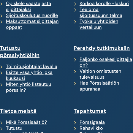
Opiskele säästäjästä
Korkoa korolle -laskuri
sijoittajaksi
Tee oma
Sijoituskoulutus nuorille
sijoitussuunnitelma
Maksuttomat sijoittajan
Työkalu yhtiöiden
oppaat
vertailuun
Tutustu
Perehdy tutkimuksiin
pörssiyhtiöihin
Paljonko osakesijoittajia
on?
Toimitusjohtajat lavalla
Valtion omistusten
Esittelyssä yhtiö joka
tulevaisuus
kuukausi
Hae Pörssisäätiön
Miten yhtiö listautuu
apurahaa
pörssiin?
Tietoa meistä
Tapahtumat
Mikä Pörssisäätiö?
Pörssigaala
Tutustu
Rahaviikko