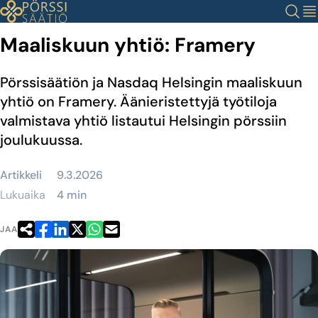
Siirry
Haku
Val
sisältöön
Maaliskuun yhtiö: Framery
Pörssisäätiön ja Nasdaq Helsingin maaliskuun
yhtiö on Framery. Äänieristettyjä työtiloja
valmistava yhtiö listautui Helsingin pörssiin
joulukuussa.
Artikkeli
9.3.2026
Lukuaika
4 min
JAA