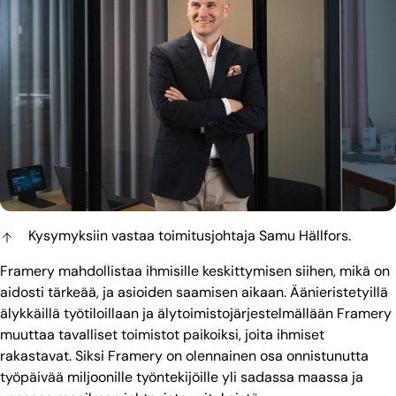
Kysymyksiin vastaa toimitusjohtaja Samu Hällfors.
Framery mahdollistaa ihmisille keskittymisen siihen, mikä on
aidosti tärkeää, ja asioiden saamisen aikaan. Äänieristetyillä
älykkäillä työtiloillaan ja älytoimistojärjestelmällään Framery
muuttaa tavalliset toimistot paikoiksi, joita ihmiset
rakastavat. Siksi Framery on olennainen osa onnistunutta
työpäivää miljoonille työntekijöille yli sadassa maassa ja