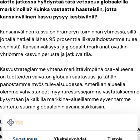
aiotte jatkossa hyödyntää tätä vetoapua globaaleilla
markkinoilla? Kuinka vastaatte haasteisiin, jotta
kansainvälinen kasvu pysyy kestävänä?
Kansainvälinen kasvu on Frameryn toiminnan ytimessä, sillä
jo tällä hetkellä lähes 95 prosenttia liikevaihdostamme tulee
viennistä. Kansainvälisyys ja globaalit markkinat ovatkin
yhtiömme kasvun perusta ja jatkuva tila.
Kasvustrategiamme yhtenä merkittävimpänä osa-alueena
on tuotteiden vaivaton globaali saatavuus, ja tähän
panostamme myös tulevaisuudessa. Amerikan alueella
olemme vahvistaneet myyntiresurssejamme vastataksemme
kysyntään ja kaikilla markkina-alueillamme syvennämme
suhteita suuriin globaaleihin avainasiakkaisiin.
Lisäksi kasvun kestävyyttä tukevat jälleenmyyjävetoisen
liiketoimintamallin jatkuva kehitys ja kyky toimia luotettavana
kumppanina maailman suurimmille yrityksille niiden
Suostumus
Yksityiskohdat
Tietoja