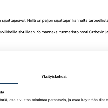
ijoittajasivut. Niillä on paljon sijoittajan kannalta tarpeellist
tyylikkäillä sivuillaan. Kolmanneksi tuomaristo nosti Orthexin 
delialla. Tuomaristo arvioi, että sivuilla on runsaasti tietoa, j
 ja kolmanneksi Cityvaraston. Kummankin sivuja kiiteltiin siitä,
Yksityiskohdat
itä
miä, osa sivuston toimintaa parantavia, ja osaa käytetään tilastoi