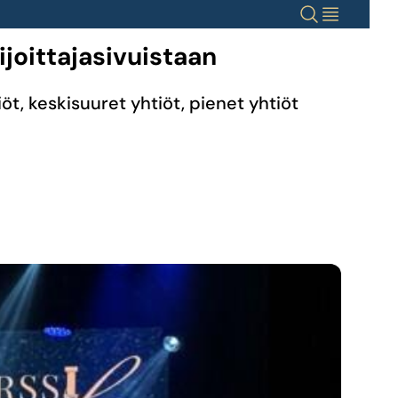
Haku
Valikko
ijoittajasivuistaan
iöt, keskisuuret yhtiöt, pienet yhtiöt