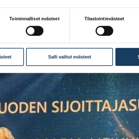
Toiminnalliset evästeet
Tilastointievästeet
ästeet
Salli valitut evästeet