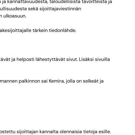
a ja kannattavuudesta, taloudellisista tavoitteista ja
llisuudesta sekä sijoittajaviestinnän
en ulkoasuun.
akesijoittajalle tärkein tiedonlähde.
vät ja helposti lähestyttävät sivut. Lisäksi sivuilla
mannen palkinnon sai Kemira, jolla on selkeät ja
tettu sijoittajan kannalta olennaisia tietoja esille.