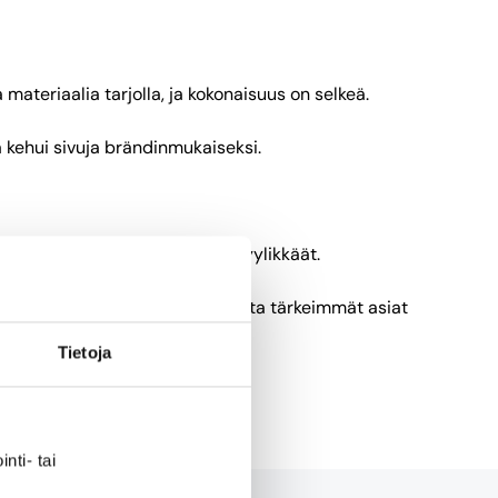
a materiaalia tarjolla, ja kokonaisuus on selkeä.
ja kehui sivuja brändinmukaiseksi.
a sivut ovat myös visuaalisesti tyylikkäät.
 että niillä on sijoittajan kannalta tärkeimmät asiat
Tietoja
nti- tai