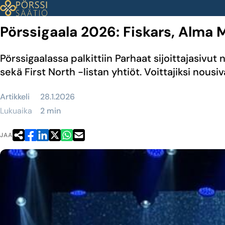
Siirry
sisältöön
Pörssigaala 2026: Fiskars, Alma Me
Pörssigaalassa palkittiin Parhaat sijoittajasivut
sekä First North -listan yhtiöt. Voittajiksi nousi
Artikkeli
28.1.2026
Lukuaika
2 min
JAA