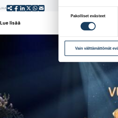
JAA
Suostumuksen
Pakolliset evästeet
valinta
Lue lisää
Vain välttämättömät ev