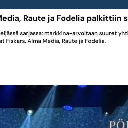
dia, Raute ja Fodelia palkittiin s
 neljässä sarjassa: markkina-arvoltaan suuret yht
vat Fiskars, Alma Media, Raute ja Fodelia.