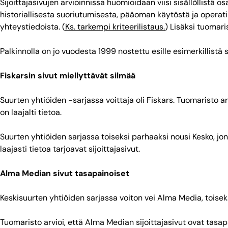
Sijoittajasivujen arvioinnissa huomioidaan viisi sisällöllistä o
historiallisesta suoriutumisesta, pääoman käytöstä ja operati
yhteystiedoista. (
Ks. tarkempi kriteerilistaus.
) Lisäksi tuomari
Palkinnolla on jo vuodesta 1999 nostettu esille esimerkillistä s
Fiskarsin sivut miellyttävät silmää
Suurten yhtiöiden -sarjassa voittaja oli Fiskars. Tuomaristo arv
on laajalti tietoa.
Suurten yhtiöiden sarjassa toiseksi parhaaksi nousi Kesko, jo
laajasti tietoa tarjoavat sijoittajasivut.
Alma Median sivut tasapainoiset
Keskisuurten yhtiöiden sarjassa voiton vei Alma Media, toiseks
Tuomaristo arvioi, että Alma Median sijoittajasivut ovat tasapai