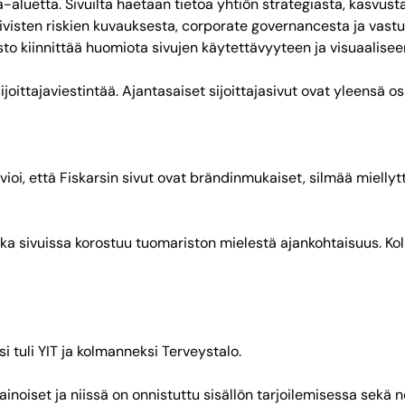
sa-aluetta. Sivuilta haetaan tietoa yhtiön strategiasta, kasvust
ivisten riskien kuvauksesta, corporate governancesta ja vastuu
sto kiinnittää huomiota sivujen käytettävyyteen ja visuaalise
ijoittajaviestintää. Ajantasaiset sijoittajasivut ovat yleensä os
ioi, että Fiskarsin sivut ovat brändinmukaiset, silmää miellyttä
nka sivuissa korostuu tuomariston mielestä ajankohtaisuus. Kol
i tuli YIT ja kolmanneksi Terveystalo.
noiset ja niissä on onnistuttu sisällön tarjoilemisessa sekä nos