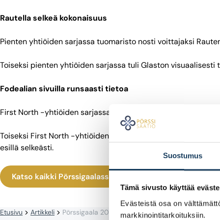
Rautella selkeä kokonaisuus
Pienten yhtiöiden sarjassa tuomaristo nosti voittajaksi Rauten s
Toiseksi pienten yhtiöiden sarjassa tuli Glaston visuaalisesti 
Fodealian sivuilla runsaasti tietoa
First North -yhtiöiden sarjassa parhaat sijoittajasivut olivat Fo
Toiseksi First North -yhtiöiden sarjassa nousivat Viafinin sivut
esillä selkeästi.
Suostumus
Katso kaikki Pörssigaalassa vuonna 2026 palkitut
Tämä sivusto käyttää eväste
Evästeistä osa on välttämättö
Etusivu
Artikkeli
Pörssigaala 2026: Fiskars, Alma Media, Raute ja Fodelia palkittiin sijoittajasivuistaan
markkinointitarkoituksiin.