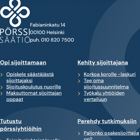
Fabianinkatu 14
00100 Helsinki
puh. 010 820 7500
Opi sijoittamaan
Kehity sijoittajana
Opiskele säästäjästä
Korkoa korolle -laskuri
sijoittajaksi
Tee oma
Sijoituskoulutus nuorille
sijoitussuunnitelma
Maksuttomat sijoittajan
Työkalu yhtiöiden
oppaat
vertailuun
Tutustu
Perehdy tutkimuksiin
pörssiyhtiöihin
Paljonko osakesijoittajia
on?