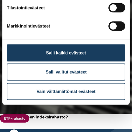
Tilastointievästeet
Markkinointievästeet
Salli kaikki evästeet
Salli valitut evästeet
Vain välttämättömät evästeet
ETF vai tavallinen indeksirahasto?
ETF-rahasto