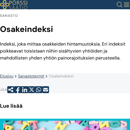
Siirry
Haku
Val
sisältöön
SANASTO
Osakeindeksi
Indeksi, joka mittaa osakkeiden hintamuutoksia. Eri indeksit
poikkeavat toisistaan niihin sisältyvien yhtiöiden ja
mahdollisten yhden yhtiön painorajoituksien perusteella.
Etusivu
Sanastotermit
Osakeindeksi
JAA
Lue lisää