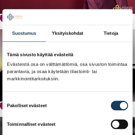
Sijoittajan vuosi 2023: Mainettaan parempi
Osakesijoittaminen
Suostumus
Yksityiskohdat
Tietoja
Tämä sivusto käyttää evästeitä
Evästeistä osa on välttämättömiä, osa sivuston toimintaa
parantavia, ja osaa käytetään tilastointi- tai
markkinointitarkoituksiin.
Suostumuksen
Mitä kurssilaskujen ja -nousujen historiasta voi oppia?
Pakolliset evästeet
Osakesijoittaminen
valinta
Toiminnalliset evästeet