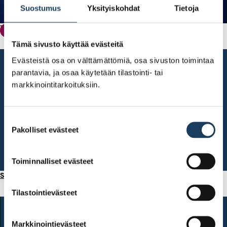
Suostumus
Yksityiskohdat
Tietoja
Tuodaan kansalaisobligaatiot takaisin
Korkosijoitukset
Tämä sivusto käyttää evästeitä
Evästeistä osa on välttämättömiä, osa sivuston toimintaa
parantavia, ja osaa käytetään tilastointi- tai
markkinointitarkoituksiin.
Suostumuksen
Pakolliset evästeet
valinta
Toiminnalliset evästeet
Suomen suosituimmat osakkeet vuodesta 2016
Tilastointievästeet
Markkinointievästeet