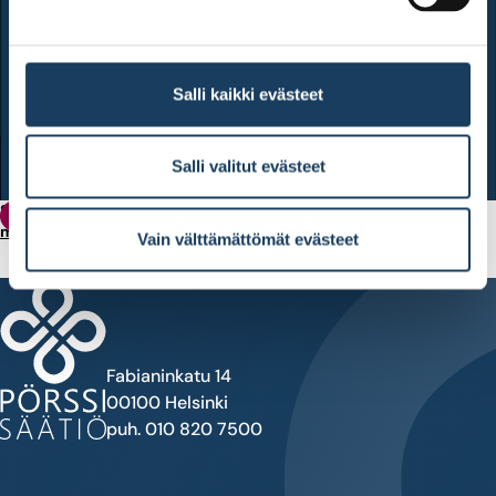
Salli kaikki evästeet
Salli valitut evästeet
Sari Lounasmeri herättelee tavallisia sijoittajia: Trump
Tiedote
muuttamassa sijoittamisen megatrendejä isolla kädellä
Vain välttämättömät evästeet
Fabianinkatu 14
00100 Helsinki
puh. 010 820 7500