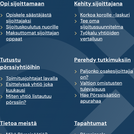
Opi sijoittamaan
Kehity sijoittajana
Opiskele säästäjästä
Korkoa korolle -laskuri
sijoittajaksi
Tee oma
Sijoituskoulutus nuorille
sijoitussuunnitelma
Maksuttomat sijoittajan
Työkalu yhtiöiden
oppaat
vertailuun
Tutustu
Perehdy tutkimuksiin
pörssiyhtiöihin
Paljonko osakesijoittajia
on?
Toimitusjohtajat lavalla
Valtion omistusten
Esittelyssä yhtiö joka
tulevaisuus
kuukausi
Hae Pörssisäätiön
Miten yhtiö listautuu
apurahaa
pörssiin?
Tietoa meistä
Tapahtumat