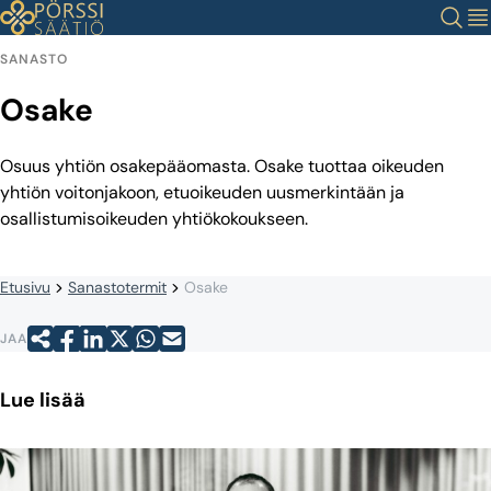
Siirry
Haku
Val
sisältöön
SANASTO
Osake
Osuus yhtiön osakepääomasta. Osake tuottaa oikeuden
yhtiön voitonjakoon, etuoikeuden uusmerkintään ja
osallistumisoikeuden yhtiökokoukseen.
Etusivu
Sanastotermit
Osake
JAA
Lue lisää