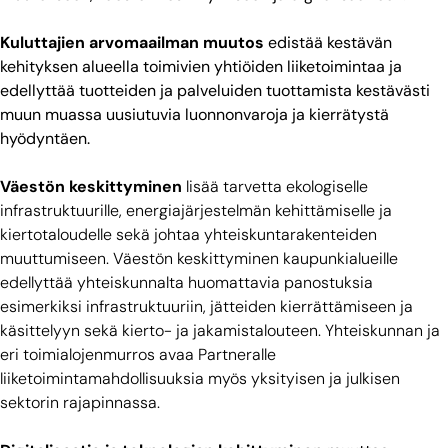
Kuluttajien arvomaailman muutos
edistää kestävän
kehityksen alueella toimivien yhtiöiden liiketoimintaa ja
edellyttää tuotteiden ja palveluiden tuottamista kestävästi
muun muassa uusiutuvia luonnonvaroja ja kierrätystä
hyödyntäen.
Väestön keskittyminen
lisää tarvetta ekologiselle
infrastruktuurille, energiajärjestelmän kehittämiselle ja
kiertotaloudelle sekä johtaa yhteiskuntarakenteiden
muuttumiseen. Väestön keskittyminen kaupunkialueille
edellyttää yhteiskunnalta huomattavia panostuksia
esimerkiksi infrastruktuuriin, jätteiden kierrättämiseen ja
käsittelyyn sekä kierto- ja jakamistalouteen. Yhteiskunnan ja
eri toimialojenmurros avaa Partneralle
liiketoimintamahdollisuuksia myös yksityisen ja julkisen
sektorin rajapinnassa.