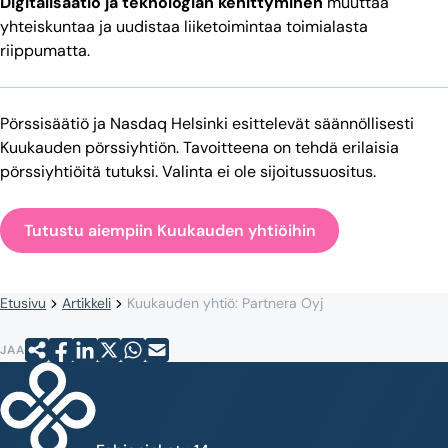
Digitalisaatio ja teknologian kehittyminen
muuttaa
yhteiskuntaa ja uudistaa liiketoimintaa toimialasta
riippumatta.
Pörssisäätiö ja Nasdaq Helsinki esittelevät säännöllisesti
Kuukauden pörssiyhtiön. Tavoitteena on tehdä erilaisia
pörssiyhtiöitä tutuksi. Valinta ei ole sijoitussuositus.
Tutustu aiempiin Kuukauden yhtiöihin
Etusivu
Artikkeli
Kuukauden yhtiö: Partnera Oyj
JAA