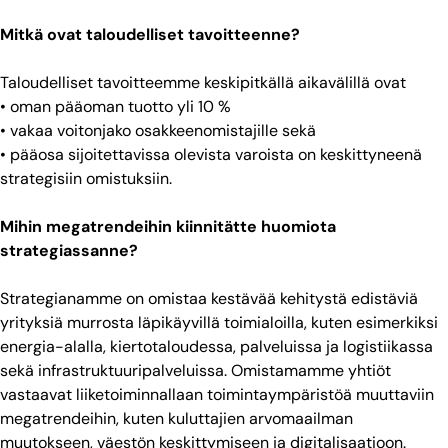
Mitkä ovat taloudelliset tavoitteenne?
Taloudelliset tavoitteemme keskipitkällä aikavälillä ovat
• oman pääoman tuotto yli 10 %
• vakaa voitonjako osakkeenomistajille sekä
• pääosa sijoitettavissa olevista varoista on keskittyneenä
strategisiin omistuksiin.
Mihin megatrendeihin kiinnitätte huomiota
strategiassanne?
Strategianamme on omistaa kestävää kehitystä edistäviä
yrityksiä murrosta läpikäyvillä toimialoilla, kuten esimerkiksi
energia-alalla, kiertotaloudessa, palveluissa ja logistiikassa
sekä infrastruktuuripalveluissa. Omistamamme yhtiöt
vastaavat liiketoiminnallaan toimintaympäristöä muuttaviin
megatrendeihin, kuten kuluttajien arvomaailman
muutokseen, väestön keskittymiseen ja digitalisaatioon.