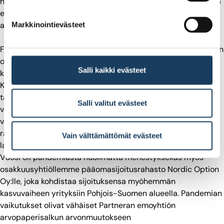
huomattavasti Foamit Groupin vahvan liikevaihdon kasvun ja
emoyhtiön likvidien varojen hallintaan liittyvän
arvopaperimyynnin ansiosta.
Markkinointievästeet
Foamit Groupin vaahtolasiliiketoiminnan liikevaihdosta suurin
osa tulee vakaasti kehittyvästä infrarakentamisesta, johon
Salli kaikki evästeet
koronapandemialla ei ollut huomattavaa vaikutusta.
Koronapandemialla oli negatiivista vaikutusta
talorakentamiseen loppuvuodesta, mutta tästä huolimatta
Salli valitut evästeet
vaahtolasiliiketoiminnan liikevaihto kasvoi merkittävästi
vuonna 2020. Koronapandemian vaikutukset
ravintolaliiketoimintaan vähensivät lasijätettä, mikä heikensi
Vain välttämättömät evästeet
lasiliiketoiminnan raaka-aineiden saatavuutta Suomessa.
Vuosi oli pandemiasta huolimatta menestyksekäs myös
osakkuusyhtiöllemme pääomasijoitusrahasto Nordic Option
Oy:lle, joka kohdistaa sijoituksensa myöhemmän
kasvuvaiheen yrityksiin Pohjois-Suomen alueella. Pandemian
vaikutukset olivat vähäiset Partneran emoyhtiön
arvopaperisalkun arvonmuutokseen