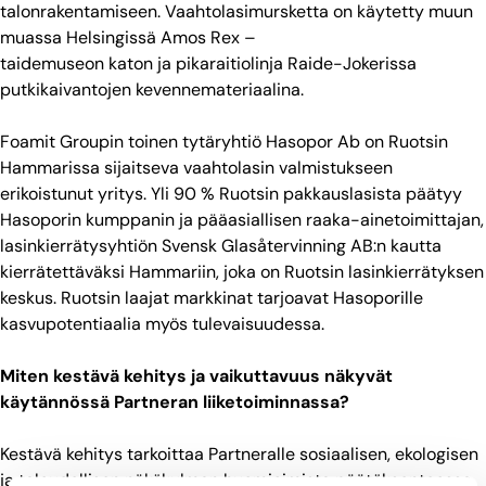
talonrakentamiseen. Vaahtolasimursketta on käytetty muun
muassa Helsingissä Amos Rex –
taidemuseon katon ja pikaraitiolinja Raide-Jokerissa
putkikaivantojen kevennemateriaalina.
Foamit Groupin toinen tytäryhtiö Hasopor Ab on Ruotsin
Hammarissa sijaitseva vaahtolasin valmistukseen
erikoistunut yritys. Yli 90 % Ruotsin pakkauslasista päätyy
Hasoporin kumppanin ja pääasiallisen raaka-ainetoimittajan,
lasinkierrätysyhtiön Svensk Glasåtervinning AB:n kautta
kierrätettäväksi Hammariin, joka on Ruotsin lasinkierrätyksen
keskus. Ruotsin laajat markkinat tarjoavat Hasoporille
kasvupotentiaalia myös tulevaisuudessa.
Miten kestävä kehitys ja vaikuttavuus näkyvät
käytännössä Partneran liiketoiminnassa?
Kestävä kehitys tarkoittaa Partneralle sosiaalisen, ekologisen
ja taloudellisen näkökulman huomioimista päätöksenteossa.