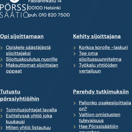
Fabianinkatu 14
00100 Helsinki
puh. 010 820 7500
Opi sijoittamaan
Kehity sijoittajana
Opiskele säästäjästä
Korkoa korolle -laskuri
sijoittajaksi
Tee oma
Sijoituskoulutus nuorille
sijoitussuunnitelma
Maksuttomat sijoittajan
Työkalu yhtiöiden
oppaat
vertailuun
Tutustu
Perehdy tutkimuksiin
pörssiyhtiöihin
Paljonko osakesijoittajia
on?
Toimitusjohtajat lavalla
Valtion omistusten
Esittelyssä yhtiö joka
tulevaisuus
kuukausi
Hae Pörssisäätiön
Miten yhtiö listautuu