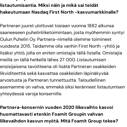
listautumisantia. Miksi näin ja mikä sai teidät
hakeutumaan Nasdaq First North -kasvumarkkinalle?
Partneran juuret ulottuvat tosiaan vuonna 1882 alkunsa
saaneeseen puhelinliiketoimintaan, josta myöhemmin syntyi
Oulun Puhelin Oy. Partnera-nimellä olemme toimineet
vuodesta 2015. Taidamme olla vanhin First North -yhtiö ja
lisäksi yhtiö, jolla on eniten omistajia tällä listalla. Omistajia
meillä on tällä hetkellä lähes 27 000. Listautumisen
ensisijaisena tavoitteena oli lisätä Partneran osakkeiden
likviditeettiä sekä kasvattaa osakkeiden läpinäkyvää
arvostusta ja Partneran tunnettuutta. Taloudellinen
asemamme on vahva, emmekä siksi keränneet listautumisen
yhteydessä varoja konsernille.
Partnera-konsernin vuoden 2020 liikevaihto kasvoi
huomattavasti etenkin Foamit Groupin vahvan
liikevaihdon kasvun myötä. Mitä Foamit Group tekee?