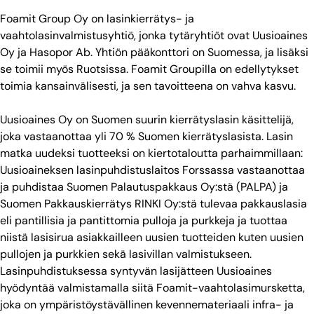
Foamit Group Oy on lasinkierrätys- ja
vaahtolasinvalmistusyhtiö, jonka tytäryhtiöt ovat Uusioaines
Oy ja Hasopor Ab. Yhtiön pääkonttori on Suomessa, ja lisäksi
se toimii myös Ruotsissa. Foamit Groupilla on edellytykset
toimia kansainvälisesti, ja sen tavoitteena on vahva kasvu.
Uusioaines Oy on Suomen suurin kierrätyslasin käsittelijä,
joka vastaanottaa yli 70 % Suomen kierrätyslasista. Lasin
matka uudeksi tuotteeksi on kiertotaloutta parhaimmillaan:
Uusioaineksen lasinpuhdistuslaitos Forssassa vastaanottaa
ja puhdistaa Suomen Palautuspakkaus Oy:stä (PALPA) ja
Suomen Pakkauskierrätys RINKI Oy:stä tulevaa pakkauslasia
eli pantillisia ja pantittomia pulloja ja purkkeja ja tuottaa
niistä lasisirua asiakkailleen uusien tuotteiden kuten uusien
pullojen ja purkkien sekä lasivillan valmistukseen.
Lasinpuhdistuksessa syntyvän lasijätteen Uusioaines
hyödyntää valmistamalla siitä Foamit-vaahtolasimursketta,
joka on ympäristöystävällinen kevennemateriaali infra- ja