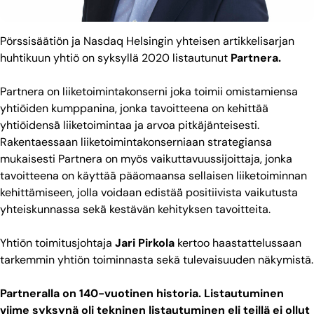
Pörssisäätiön ja Nasdaq Helsingin yhteisen artikkelisarjan
huhtikuun yhtiö on
syksyllä 2020 listautunut
Partnera.
Partnera on liiketoimintakonserni joka toimii omistamiensa
yhtiöiden kumppanina, jonka tavoitteena on kehittää
yhtiöidensä̈ liiketoimintaa ja arvoa pitkäjänteisesti.
Rakentaessaan liiketoimintakonserniaan strategiansa
mukaisesti Partnera on myös vaikuttavuussijoittaja, jonka
tavoitteena on käyttää̈ pääomaansa sellaisen liiketoiminnan
kehittämiseen, jolla voidaan edistää̈ positiivista vaikutusta
yhteiskunnassa sekä̈ kestävän kehityksen tavoitteita.
Yhtiön toimitusjohtaja
Jari Pirkola
kertoo haastattelussaan
tarkemmin yhtiön toiminnasta sekä tulevaisuuden näkymistä.
Partneralla on 140-vuotinen historia. Listautuminen
viime syksynä oli tekninen listautuminen eli teillä ei ollut