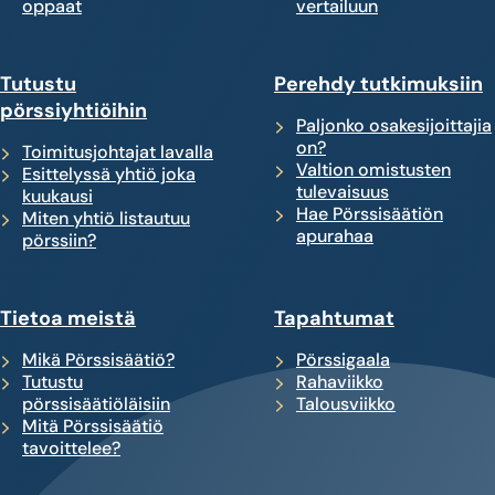
oppaat
vertailuun
Tutustu
Perehdy tutkimuksiin
pörssiyhtiöihin
Paljonko osakesijoittajia
on?
Toimitusjohtajat lavalla
Valtion omistusten
Esittelyssä yhtiö joka
tulevaisuus
kuukausi
Hae Pörssisäätiön
Miten yhtiö listautuu
apurahaa
pörssiin?
Tietoa meistä
Tapahtumat
Mikä Pörssisäätiö?
Pörssigaala
Tutustu
Rahaviikko
pörssisäätiöläisiin
Talousviikko
Mitä Pörssisäätiö
tavoittelee?