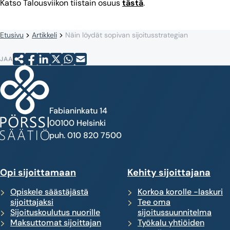
Katso Talousviikon tiistain osuus
tästä
.
Etusivu
Artikkeli
Näin löydät sopivan sijoitusstrategian
JAA
Fabianinkatu 14
00100 Helsinki
puh. 010 820 7500
Opi sijoittamaan
Kehity sijoittajana
Opiskele säästäjästä
Korkoa korolle -laskuri
sijoittajaksi
Tee oma
Sijoituskoulutus nuorille
sijoitussuunnitelma
Maksuttomat sijoittajan
Työkalu yhtiöiden