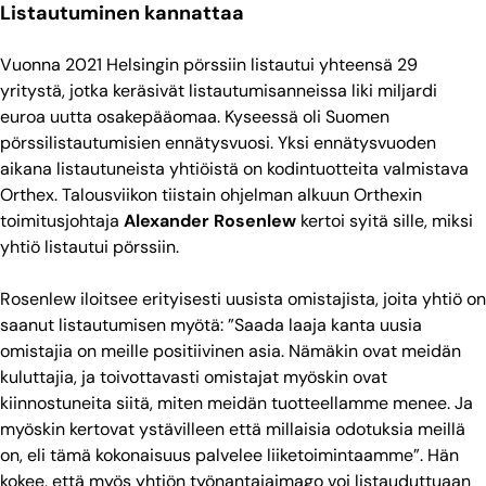
Listautuminen kannattaa
Vuonna 2021 Helsingin pörssiin listautui yhteensä 29
yritystä, jotka keräsivät listautumisanneissa liki miljardi
euroa uutta osakepääomaa. Kyseessä oli Suomen
pörssilistautumisien ennätysvuosi. Yksi ennätysvuoden
aikana listautuneista yhtiöistä on kodintuotteita valmistava
Orthex. Talousviikon tiistain ohjelman alkuun Orthexin
toimitusjohtaja
Alexander Rosenlew
kertoi syitä sille,
miksi
yhtiö listautui pörssiin.
Rosenlew iloitsee erityisesti uusista omistajista, joita yhtiö on
saanut listautumisen myötä: ”Saada laaja kanta uusia
omistajia on meille positiivinen asia. Nämäkin ovat meidän
kuluttajia, ja toivottavasti omistajat myöskin ovat
kiinnostuneita siitä, miten meidän tuotteellamme menee. Ja
myöskin kertovat ystävilleen että millaisia odotuksia meillä
on, eli tämä kokonaisuus palvelee liiketoimintaamme”. Hän
kokee, että myös yhtiön työnantajaimago voi listauduttuaan