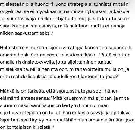
mielestään olla huono: ”Huono strategia ei tunnista mitään
ongelmaa, se ei myöskään anna mitään ylätason ratkaisuja
tai suuntaviivoja, minkä pohjalta toimia, ja sitä kautta se on
vaan kauppalista asioista, mitä halutaan, mutta ei keinoja
niiden saavuttamiseksi.”
Holmströmin mukaan sijoitusstrategia kannattaa suunnitella
omasta henkilökohtaisesta taloudesta käsin: ”Pitää sijoittaa
omalla riskinsietokyvyllä, jotta sijoittaminen tuntuu
mielekkäältä. Millainen mä oon, mitä tavoitteita mulla on, ja
mitä mahdollisuuksia taloudellinen tilanteeni tarjoaa?”
Mähkälle on tärkeää, että sijoitusstrategia sopii hänen
elämäntilanteeseensa: ”Mitä kauemmin mä sijoitan, ja mitä
suuremmaksi varallisuus on kertynyt, mun omaan
sijoitusstrategiaan on tullut ihan erilaisia sävyjä ja ajatuksia.
Sijoittamisen täytyy mahtua tähän mun omaan elämään, joka
on kohtalaisen kiireistä. ”