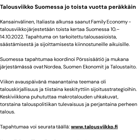
Talousviikko Suomessa jo toista vuotta peräkkäin
Kansainvälinen, Italiasta alkunsa saanut Family Economy -
talousviikko järjestetään toista kertaa Suomessa 10.–
14.10.2022. Tapahtuma on tarkoitettu talousasioista,
säästämisestä ja sijoittamisesta kiinnostuneille aikuisille.
Suomessa tapahtumaa koordinoi Pörssisäätiö ja mukana
järjestämässä ovat Nordea, Suomen Ekonomit ja Taloustaito.
Viikon avauspäivänä maanantaina teemana oli
talouskirjallisuus ja tiistaina keskityttiin sijoitusstrategioihin.
Keskiviikkona puhututtaa makrotalouden uhkakuvat,
torstaina talouspolitiikan tulevaisuus ja perjantaina perheen
talous.
Tapahtumaa voi seurata täällä:
www.talousviikko.fi