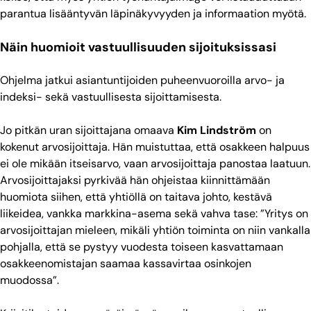
parantua lisääntyvän läpinäkyvyyden ja informaation myötä.
Näin huomioit vastuullisuuden sijoituksissasi
Ohjelma jatkui asiantuntijoiden puheenvuoroilla arvo- ja
indeksi- sekä vastuullisesta sijoittamisesta.
Jo pitkän uran sijoittajana omaava
Kim Lindström
on
kokenut arvosijoittaja. Hän muistuttaa, että osakkeen halpuus
ei ole mikään itseisarvo, vaan arvosijoittaja panostaa laatuun.
Arvosijoittajaksi pyrkivää hän ohjeistaa kiinnittämään
huomiota siihen, että yhtiöllä on
taitava johto, kestävä
liikeidea, vankka markkina-asema sekä vahva tase: ”Yritys on
arvosijoittajan mieleen, mikäli yhtiön toiminta on niin vankalla
pohjalla, että se pystyy vuodesta toiseen kasvattamaan
osakkeenomistajan saamaa kassavirtaa osinkojen
muodossa”.