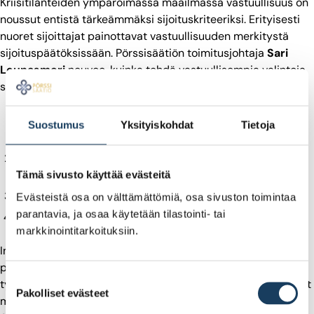
Kriisitilanteiden ympäröimässä maailmassa vastuullisuus on
noussut entistä tärkeämmäksi sijoituskriteeriksi. Erityisesti
nuoret sijoittajat painottavat vastuullisuuden merkitystä
sijoituspäätöksissään. Pörssisäätiön toimitusjohtaja
Sari
Lounasmeri
neuvoo, kuinka tehdä vastuullisempia valintoja
sijoittajana:
Poissulje toimialat, jotka eivät sovi mielestäsi
Suostumus
Yksityiskohdat
Tietoja
sijoituskohteiksi (hyödynnä valmiita vertailuita)
Ole aktiivinen omistajana – osakkeenomistajana voit
vaikuttaa
Tämä sivusto käyttää evästeitä
Sijoita kohteisiin, jotka hyötyvät vastuullisuustrendeistä
Evästeistä osa on välttämättömiä, osa sivuston toimintaa
parantavia, ja osaa käytetään tilastointi- tai
Muista vastuullisuus myös rahastoissa
markkinointitarkoituksiin.
Indeksisijoittamista voi harrastaa sekä aktiivisilla että
passiivisilla indeksirahastoilla. ”Hyödyt passiivisuudesta on
Suostumuksen
tyypillisesti se, että passiivisten indeksirahastojen kulut ovat
Pakolliset evästeet
valinta
merkittävästi pienempiä kuin aktiivisten rahastojen kulut.