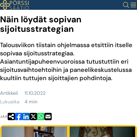
Siirry
Haku
Val
sisältöön
Näin löydät sopivan
sijoitusstrategian
Talousviikon tiistain ohjelmassa etsittiin itselle
sopivaa sijoitusstrategiaa.
Asiantuntijapuheenvuoroissa tutustuttiin eri
sijoitusvaihtoehtoihin ja paneelikeskustelussa
kuultiin tuttujen sijoittajien pohdintoja.
Artikkeli
11.10.2022
Lukuaika
4 min
JAA