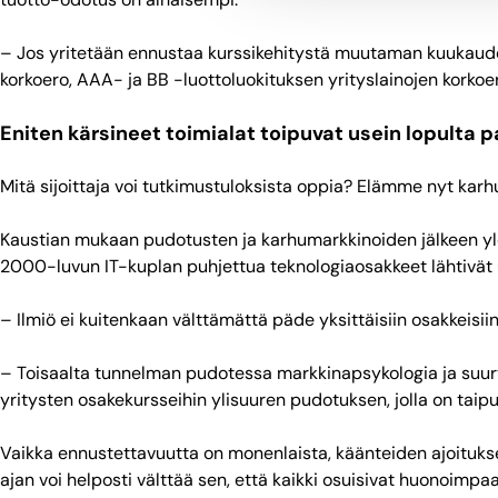
– Jos yritetään ennustaa kurssikehitystä muutaman kuukauden 
korkoero, AAA- ja BB -luottoluokituksen yrityslainojen korko
Eniten kärsineet toimialat toipuvat usein lopulta 
Mitä sijoittaja voi tutkimustuloksista oppia? Elämme nyt kar
Kaustian mukaan pudotusten ja karhumarkkinoiden jälkeen yleen
2000-luvun IT-kuplan puhjettua teknologiaosakkeet lähtivät u
– Ilmiö ei kuitenkaan välttämättä päde yksittäisiin osakkeisiin
– Toisaalta tunnelman pudotessa markkinapsykologia ja suurten
yritysten osakekursseihin ylisuuren pudotuksen, jolla on taip
Vaikka ennustettavuutta on monenlaista, käänteiden ajoitukse
ajan voi helposti välttää sen, että kaikki osuisivat huonoimp