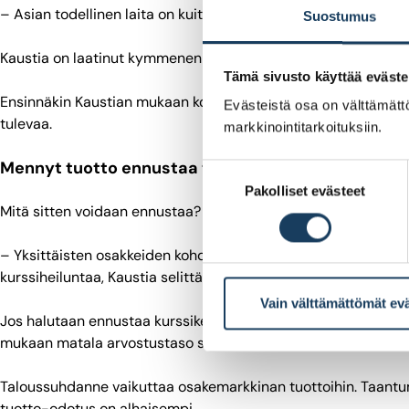
– Asian todellinen laita on kuitenkin toinen, mutta vastaus sil
Suostumus
Kaustia on laatinut kymmenen kohdan listauksen askelmerke
Tämä sivusto käyttää eväste
Ensinnäkin Kaustian mukaan koko osakemarkkinan rajutkaan kur
Evästeistä osa on välttämättö
tulevaa.
markkinointitarkoituksiin.
Mennyt tuotto ennustaa tulevaa, taloussuhdanne 
Suostumuksen
Pakolliset evästeet
valinta
Mitä sitten voidaan ennustaa?
– Yksittäisten osakkeiden kohdalla mennyt tuotto ennustaa t
kurssiheiluntaa, Kaustia selittää.
Vain välttämättömät ev
Jos halutaan ennustaa kurssikehitystä pitkällä, yli viiden vu
mukaan matala arvostustaso suhteessa tuloksiin ennustaa hyvää
Taloussuhdanne vaikuttaa osakemarkkinan tuottoihin. Taant
tuotto-odotus on alhaisempi.