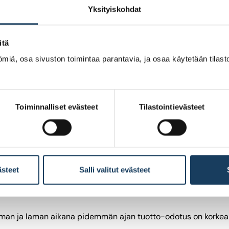
loin pidempi.
Yksityiskohdat
iksi pidempään vastaukseen.
itä
ssiliikkeet eivät ennusta mitään tulevasta kurssikehityksest
miä, osa sivuston toimintaa parantavia, ja osaa käytetään tilastoi
vaikuttaa
Toiminnalliset evästeet
Tilastointievästeet
ulevaa parin kuukauden tähtäimellä. Tätä kutsutaan momentum
ästeet
Salli valitut evästeet
oden aikahorisontilla, kannattaa katsoa koko markkinan arvostu
 kurssikehitystä pitkällä tähtäimellä. Tässä mittarina toimii
uman ja laman aikana pidemmän ajan tuotto-odotus on korke