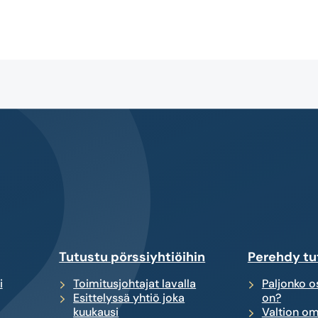
Tutustu pörssiyhtiöihin
Perehdy tu
i
Toimitusjohtajat lavalla
Paljonko os
Esittelyssä yhtiö joka
on?
kuukausi
Valtion om