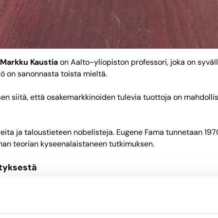
Markku Kaustia
on Aalto-yliopiston professori, joka on syväl
ö on sanonnasta toista mieltä.
n siitä, että osakemarkkinoiden tulevia tuottoja on mahdolli
ita ja taloustieteen nobelisteja. Eugene Fama tunnetaan 197
man teorian kyseenalaistaneen tutkimuksen.
ityksestä
staa? Kaustian mukaan näin sanotaan, koska se on paras lyhyt 
in.