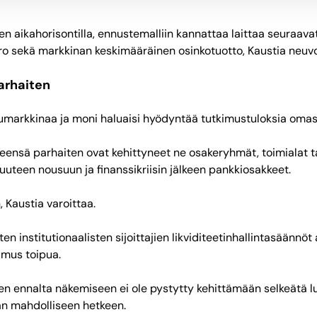
aikahorisontilla, ennustemalliin kannattaa laittaa seuraavat
ero sekä markkinan keskimääräinen osinkotuotto, Kaustia neuv
parhaiten
humarkkinaa ja moni haluaisi hyödyntää tutkimustuloksia omas
sä parhaiten ovat kehittyneet ne osakeryhmät, toimialat tai s
uteen nousuun ja finanssikriisin jälkeen pankkiosakkeet.
, Kaustia varoittaa.
 institutionaalisten sijoittajien likviditeetinhallintasäännö
umus toipua.
n ennalta näkemiseen ei ole pystytty kehittämään selkeätä lu
aan mahdolliseen hetkeen.