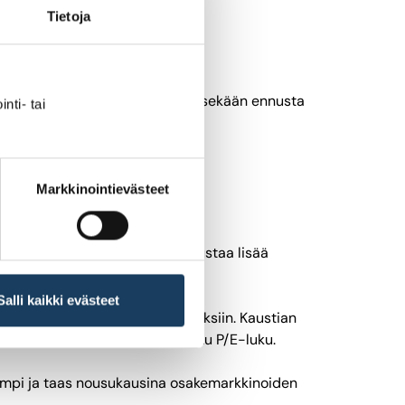
Tietoja
ä. Lähivuosien kurssikehitys ei sekään ennusta
nti- tai
Markkinointievästeet
iksi. Myös kurssiheilunta ennustaa lisää
Salli kaikki evästeet
stasoa suhteessa yritysten tuloksiin. Kaustian
 koko markkinan tasolla laskettu P/E-luku.
ampi ja taas nousukausina osakemarkkinoiden