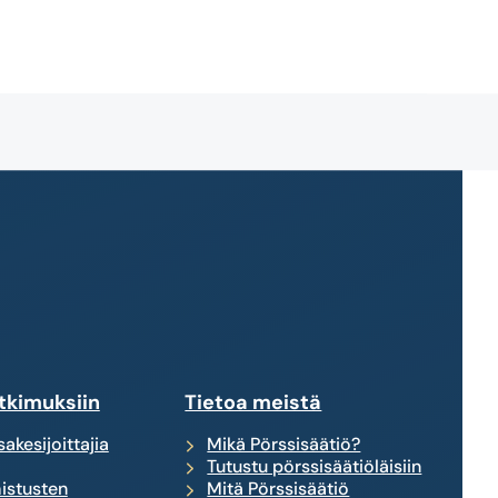
tkimuksiin
Tietoa meistä
akesijoittajia
Mikä Pörssisäätiö?
Tutustu pörssisäätiöläisiin
istusten
Mitä Pörssisäätiö