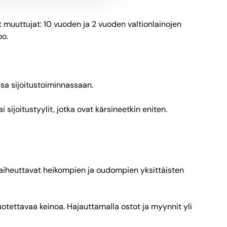
 muuttujat: 10 vuoden ja 2 vuoden valtionlainojen
oo.
sa sijoitustoiminnassaan.
ijoitustyylit, jotka ovat kärsineetkin eniten.
t aiheuttavat heikompien ja oudompien yksittäisten
otettavaa keinoa. Hajauttamalla ostot ja myynnit yli