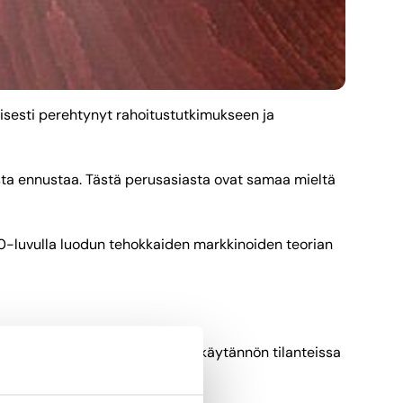
lisesti perehtynyt rahoitustutkimukseen ja
sta ennustaa. Tästä perusasiasta ovat samaa mieltä
0-luvulla luodun tehokkaiden markkinoiden teorian
vastaus, ja siksi, että monissa käytännön tilanteissa