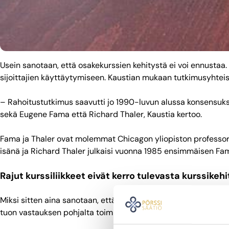
Usein sanotaan, että osakekurssien kehitystä ei voi ennustaa.
sijoittajien käyttäytymiseen. Kaustian mukaan tutkimusyhteis
– Rahoitustutkimus saavutti jo 1990-luvun alussa konsensukse
sekä Eugene Fama että Richard Thaler, Kaustia kertoo.
Fama ja Thaler ovat molemmat Chicagon yliopiston professore
isänä ja Richard Thaler julkaisi vuonna 1985 ensimmäisen Fa
Rajut kurssiliikkeet eivät kerro tulevasta kurssikeh
Miksi sitten aina sanotaan, että osakemarkkinoita ei voi ennu
tuon vastauksen pohjalta toimiminen johtaa järkeviin päätöksi