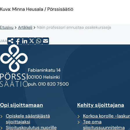
Kuva: Minna Heusala / Pörssisäätiö
Etusivu
Artikkeli
Näin professori ennustaa osakekursseja
JAA
Fabianinkatu 14
00100 Helsinki
puh. 010 820 7500
Opi sijoittamaan
Kehity sijoittajana
Opiskele säästäjästä
Korkoa korolle -laskur
sijoittajaksi
Tee oma
Sijoituskoulutus nuorille
sijoitussuunnitelma