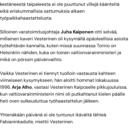
kestäneestä taipaleesta ei ole puuttunut villejä käänteitä
eikä eriskummallisia sattumuksia alkaen
työpaikkahaastattelusta.
Silloinen varatoimitusjohtaja
Juha Kaiponen
otti selvää,
millainen kaveri Vesterinen oli kysymällä epäoleellisia asioita
työtehtävän kannalta, kuten missä suunnassa Torino on
Helsinkiin nähden, kuka on toinen valtionvarainministeri ja
mikä on pörssin päivänvaihto.
Vaikka Vesterinen ei tiennyt tuolloin vastausta kahteen
viimeiseen kysymykseen, hän aloitti hommat lokakuussa
1996.
Arja Alho
, vastasi Vesterinen Kaiposelle pikkujouluissa,
kun valtiovarainministerin nimi oli putkahtanut kielen päälle
heti oven sulkeuduttua työhaastattelun jälkeen.
Yhtenäkään päivänä ei ole tuntunut ikävältä lähteä
Fabianinkadulle, miettii Vesterinen.