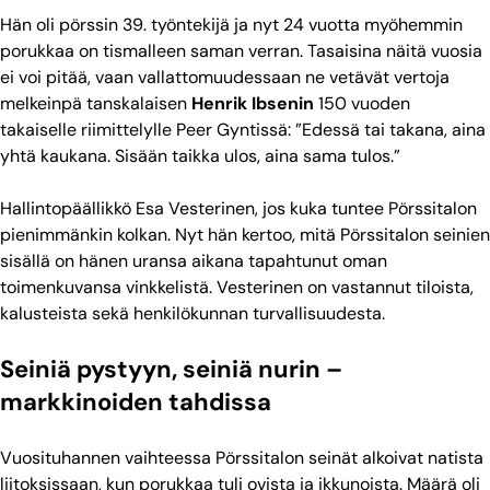
Hän oli pörssin 39. työntekijä ja nyt 24 vuotta myöhemmin
porukkaa on tismalleen saman verran. Tasaisina näitä vuosia
ei voi pitää, vaan vallattomuudessaan ne vetävät vertoja
melkeinpä tanskalaisen
Henrik Ibsenin
150 vuoden
takaiselle riimittelylle Peer Gyntissä: ”Edessä tai takana, aina
yhtä kaukana. Sisään taikka ulos, aina sama tulos.”
Hallintopäällikkö Esa Vesterinen, jos kuka tuntee Pörssitalon
pienimmänkin kolkan. Nyt hän kertoo, mitä Pörssitalon seinien
sisällä on hänen uransa aikana tapahtunut oman
toimenkuvansa vinkkelistä. Vesterinen on vastannut tiloista,
kalusteista sekä henkilökunnan turvallisuudesta.
Seiniä pystyyn, seiniä nurin –
markkinoiden tahdissa
Vuosituhannen vaihteessa Pörssitalon seinät alkoivat natista
liitoksissaan, kun porukkaa tuli ovista ja ikkunoista. Määrä oli