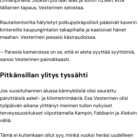
Linnanpihalla. Juoksin portaat alas ja soitin 112:een, että
tällainen tapaus, Vesterinen selostaa.
Rautatientorilta hälytetyt polkupyöräpoliisit pääsivät kaverin
kintereille kaupungintalon takapihalla ja kaatoivat hänet
maahan. Vesterinen jeesaisi käsiraudoissa.
– Parasta kameroissa on se, että ei aleta syyttää syyttömiä,
sanoo Vesterinen painokkaasti.
Pitkänsillan ylitys tyssähti
Jos vuosituhannen alussa kännyköistä olisi seurattu
päivittäisiä askel- ja kilometrimääriä, Esa Vesterinen olisi
työpäivän aikana ylittänyt mennen tullen nykyiset
terveyssuositukset viipottamalla Kampin, Fabbarin ja Aleksin
väliä.
Tämä ei kuitenkaan ollut syy, minkä vuoksi heräsi uudelleen