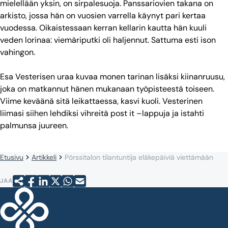
mielellään yksin, on sirpalesuoja. Panssariovien takana on
arkisto, jossa hän on vuosien varrella käynyt pari kertaa
vuodessa. Oikaistessaan kerran kellarin kautta hän kuuli
veden lorinaa: viemäriputki oli haljennut. Sattuma esti ison
vahingon.
Esa Vesterisen uraa kuvaa monen tarinan lisäksi kiinanruusu,
joka on matkannut hänen mukanaan työpisteestä toiseen.
Viime keväänä sitä leikattaessa, kasvi kuoli. Vesterinen
liimasi siihen lehdiksi vihreitä post it –lappuja ja istahti
palmunsa juureen.
Etusivu
Artikkeli
Pörssitalon tilantuntija eläkepäiviä viettämään
JAA