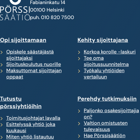
Fabianinkatu 14
00100 Helsinki
puh. 010 820 7500
Opi sijoittamaan
Kehity sijoittajana
Opiskele säästäjästä
Korkoa korolle -laskuri
sijoittajaksi
Tee oma
Sijoituskoulutus nuorille
sijoitussuunnitelma
Maksuttomat sijoittajan
Työkalu yhtiöiden
oppaat
vertailuun
Tutustu
Perehdy tutkimuksiin
pörssiyhtiöihin
Paljonko osakesijoittajia
on?
Toimitusjohtajat lavalla
Valtion omistusten
Esittelyssä yhtiö joka
tulevaisuus
kuukausi
Hae Pörssisäätiön
Miten yhtiö listautuu