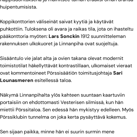
huipentumisista.
Koppikonttorien väliseinät saivat kyytiä ja käytävät
puhkottiin. Tuloksena oli avara ja raikas tila, jota on ihasteltu
pääkonttoria myöten:
Lars Sonckin
1912 suunnitteleman
rakennuksen ulkokuoret ja Linnanpiha ovat suojeltuja.
Sisääntulo vie jalat alta ja ovien takana olevat modernit
toimistotilat häkellyttävät kontrastillaan, ulkomaiset vieraat
ovat kommentoineet Pörssisäätiön toimitusjohtaja
Sari
Lounasmeren
esitellessä taloa.
Näkymä Linnanpihalta ylös kahteen suuntaan kaartuviin
portaisiin on ehdottomasti Vesterisen silmissä, kun hän
miettii Pörssitaloa. Sen edessä hän mykistyy edelleen. Myös
Pörssiklubin tunnelma on joka kerta pysäyttävä kokemus.
Sen sijaan paikka, minne hän ei suurin surmin mene