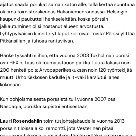
ajatus saada porukat saman katon alle, tällä kertaa suuntana
oli oma toimistorakennus Hakaniemenrannassa. Helsingin
kaupunki paukutteli henkseleitään, koska pörssin
jalkautuminen olisi nostanut alueen arvostusta.
Lyhtypylväisiin kiinnitetyt laput kertoivat toista: Pörssi ylittää
Pitkänsillan ja tuhoaa rantaviivan.
Hanke tyssähti siihen, että vuonna 2003 Tukholman pörssi
osti HEX:n. Taas oli tuumaustauon paikka. Luuta lakaisi noin
200 henkeä pois: Arvopaperikeskuksen noin 120 työntekijää
muutti Urho Kekkosen kadulle ja it-väki karsiutui lähes
kokonaan.
Kun pohjoismaisesta pörssistä tuli vuonna 2007 osa
Nasdaqia, porukka supistui entisestään.
Lauri Rosendahlin
toimitusjohtajakaudella vuonna 2013
pörssin tiloissa alkoi remontti, jota Vesterinen pitää
nappisuorituksena ja mainitsee tämän erääksi oman uransa