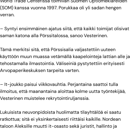
World Trade Centerissä toimivan Suomen Optiomeklareiden
(SOM) kanssa vuonna 1997. Porukkaa oli yli sadan hengen
verran.
– Syntyi ensimmäinen ajatus siitä, että kaikki toimijat olisivat
saman katona alla Pörssitalossa, sanoo Vesterinen.
Tämä merkitsi sitä, että Pörssisalia valjastettiin uuteen
käyttöön muun muassa vetämällä kaapelointeja lattian alle ja
tehostamalla ilmastointia. Väliseiniä pystytettiin erityisesti
Arvopaperikeskuksen tarpeita varten.
– It-joukko paisui viikkovauhtia. Perjantaina saattoi tulla
ilmoitus, että maanantaina aloittaa kolme uutta työntekijää,
Vesterinen muistelee rekrytointiruljanssia.
Lukuisista neuvonpidoista huolimatta tilayhtälöä ei saatu
ratkottua; sitä ei yksinkertaisesti riittäisi kaikille. Nordean
taloon Aleksille muutti it-osasto sekä juristit, hallinto ja