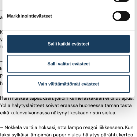
– Ei tämä ihan nyt näin mene, sanoin ja estin häntä
Markkinointievästeet
avaamasta ovea toisille, kertoo Vesterinen.
Kaveri heittäytyi maahan, koetin kiskoa parrasta ja tukasta
ylös, kunnes poliisi haki hänet pois, kuvaa Vesterinen
Salli kaikki evästeet
tilannetta.
– Turvallisuuteen on panostettu paljon rajoittamalla
Salli valitut evästeet
liikkumista ja tehostamalla kameravalvontaa. Myös
Pörssitalon omistaja Pörssisäätiö on hoitanut homman
hienosti, sanoo Vesterinen.
Vain välttämättömät evästeet
Hän muistaa tapauksen, jolloin kamerastakaan ei ollut apua.
Yöllä hälytyslaitteet soivat eräässä huoneessa tämän tästä
eikä kulunvalvonnassa näkynyt koskaan ristin sielua.
– Nokkela vartija hoksasi, että lämpö reagoi liikkeeseen. Kun
faksi sylkäisi lämpimän paperin ulos, hälytys pärähti, kertoo