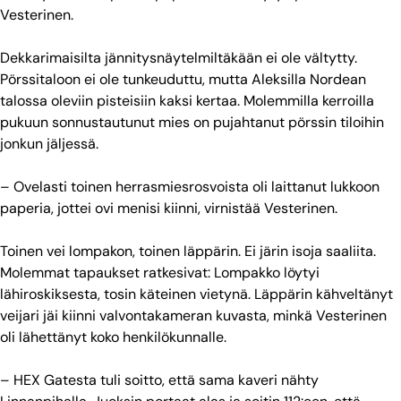
Vesterinen.
Dekkarimaisilta jännitysnäytelmiltäkään ei ole vältytty.
Pörssitaloon ei ole tunkeuduttu, mutta Aleksilla Nordean
talossa oleviin pisteisiin kaksi kertaa. Molemmilla kerroilla
pukuun sonnustautunut mies on pujahtanut pörssin tiloihin
jonkun jäljessä.
– Ovelasti toinen herrasmiesrosvoista oli laittanut lukkoon
paperia, jottei ovi menisi kiinni, virnistää Vesterinen.
Toinen vei lompakon, toinen läppärin. Ei järin isoja saaliita.
Molemmat tapaukset ratkesivat: Lompakko löytyi
lähiroskiksesta, tosin käteinen vietynä. Läppärin kähveltänyt
veijari jäi kiinni valvontakameran kuvasta, minkä Vesterinen
oli lähettänyt koko henkilökunnalle.
– HEX Gatesta tuli soitto, että sama kaveri nähty