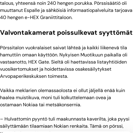
talous, yhteensä noin 240 hengen porukka. Pörssisäätiö oli
muuttanut Espalle ja sähköisiä informaatiopalveluita tarjoava
40 hengen e-HEX Graniittitaloon.
Valvontakamerat poissulkevat syyttömät
Pörssitalon vuokralaiset saivat lähteä ja kaikki liikenevä tila
hamuttiin omaan käyttöön. Nykyisen Muotikuun paikalla oli
vastaanotto, HEX Gate. Sieltä oli haettavissa listayhtiöiden
vuosikertomukset ja hoidettavissa osakesäilytykset
Arvopaperikeskuksen toimesta.
Vaikka meklarien olemassaolosta ei ollut jäljellä enää kuin
haalea muistikuva, moni tuli kolkuttelemaan ovea ja
ostamaan Nokiaa tai metsäkonsernia.
– Hulvattomin pyyntö tuli maakunnasta kaverilta, joka pyysi
säilyttämään tilaamiaan Nokian renkaita. Tämä on pörssi,