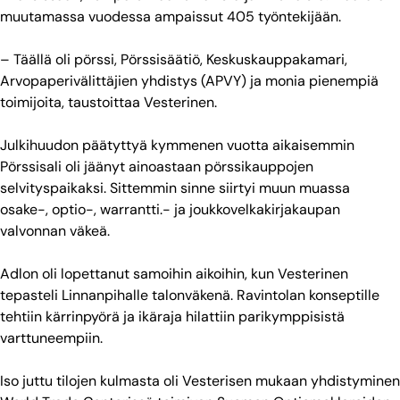
muutamassa vuodessa ampaissut 405 työntekijään.
– Täällä oli pörssi, Pörssisäätiö, Keskuskauppakamari,
Arvopaperivälittäjien yhdistys (APVY) ja monia pienempiä
toimijoita, taustoittaa Vesterinen.
Julkihuudon päätyttyä kymmenen vuotta aikaisemmin
Pörssisali oli jäänyt ainoastaan pörssikauppojen
selvityspaikaksi. Sittemmin sinne siirtyi muun muassa
osake-, optio-, warrantti.- ja joukkovelkakirjakaupan
valvonnan väkeä.
Adlon oli lopettanut samoihin aikoihin, kun Vesterinen
tepasteli Linnanpihalle talonväkenä. Ravintolan konseptille
tehtiin kärrinpyörä ja ikäraja hilattiin parikymppisistä
varttuneempiin.
Iso juttu tilojen kulmasta oli Vesterisen mukaan yhdistyminen