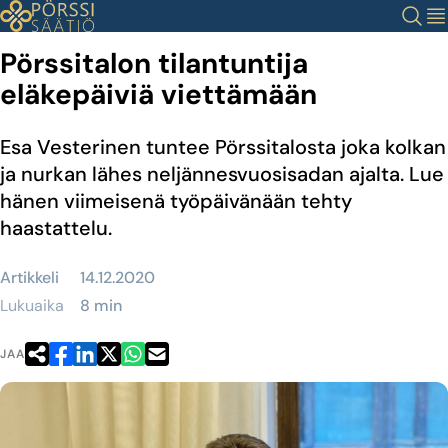
Siirry
Haku
Val
sisältöön
Pörssitalon tilantuntija
eläkepäiviä viettämään
Esa Vesterinen tuntee Pörssitalosta joka kolkan
ja nurkan lähes neljännesvuosisadan ajalta. Lue
hänen viimeisenä työpäivänään tehty
haastattelu.
Artikkeli
14.12.2020
Lukuaika
8 min
JAA