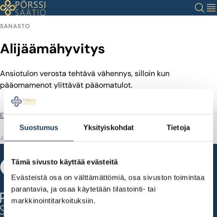
Siirry
Haku
Val
sisältöön
SANASTO
Alijäämähyvitys
Ansiotulon verosta tehtävä vähennys, silloin kun
pääomamenot ylittävät pääomatulot.
Etusivu
Sanastotermit
Alijäämähyvitys
Suostumus
Yksityiskohdat
Tietoja
JAA
Tämä sivusto käyttää evästeitä
Evästeistä osa on välttämättömiä, osa sivuston toimintaa
Fabianinkatu 14
parantavia, ja osaa käytetään tilastointi- tai
00100 Helsinki
markkinointitarkoituksiin.
puh. 010 820 7500