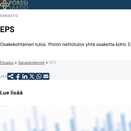
Siirry
sisältöön
SANASTO
EPS
Osakekohtainen tulos. Yhtiön nettotulos yhtä osaketta kohti. E
Etusivu
Sanastotermit
EPS
JAA
Lue lisää