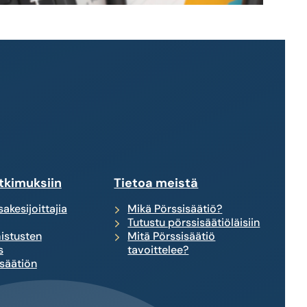
tkimuksiin
Tietoa meistä
akesijoittajia
Mikä Pörssisäätiö?
Tutustu pörssisäätiöläisiin
istusten
Mitä Pörssisäätiö
s
tavoittelee?
säätiön