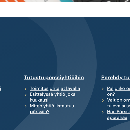
Tutustu pörssiyhtiöihin
Perehdy tu
i
Toimitusjohtajat lavalla
Paljonko os
Esittelyssä yhtiö joka
on?
kuukausi
Valtion om
Miten yhtiö listautuu
tulevaisuu
pörssiin?
Hae Pörssi
apurahaa