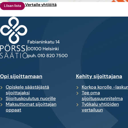
Liisan lista – Vertaile yhtiöitä
Liisan lista
Fabianinkatu 14
00100 Helsinki
puh. 010 820 7500
Opi sijoittamaan
Kehity sijoittajana
Opiskele säästäjästä
Korkoa korolle -laskur
sijoittajaksi
Tee oma
Sijoituskoulutus nuorille
sijoitussuunnitelma
Maksuttomat sijoittajan
Työkalu yhtiöiden
oppaat
vertailuun