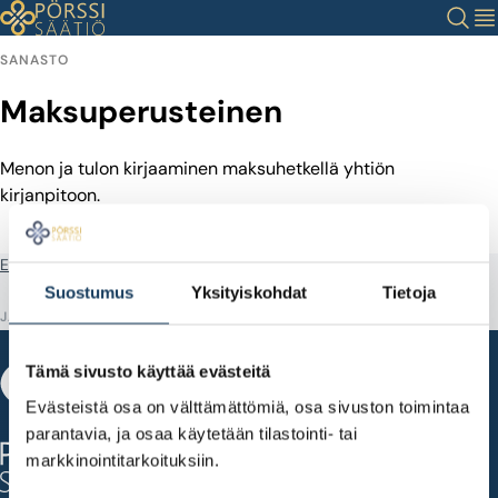
Siirry
Haku
Val
sisältöön
SANASTO
Maksuperusteinen
Menon ja tulon kirjaaminen maksuhetkellä yhtiön
kirjanpitoon.
Etusivu
Sanastotermit
Maksuperusteinen
Suostumus
Yksityiskohdat
Tietoja
JAA
Tämä sivusto käyttää evästeitä
Evästeistä osa on välttämättömiä, osa sivuston toimintaa
Fabianinkatu 14
parantavia, ja osaa käytetään tilastointi- tai
00100 Helsinki
markkinointitarkoituksiin.
puh. 010 820 7500