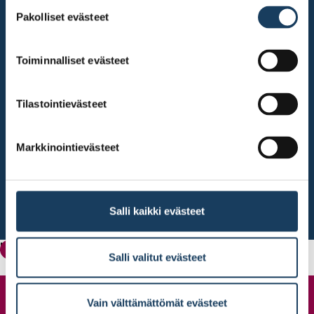
Suostumuksen
Pakolliset evästeet
valinta
Toiminnalliset evästeet
Tilastointievästeet
Markkinointievästeet
Salli kaikki evästeet
Mikä Pörssigaala?
Pörssigaala
Salli valitut evästeet
Vain välttämättömät evästeet