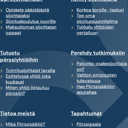
Opiskele säästäjästä
Korkoa korolle -laskuri
sijoittajaksi
Tee oma
Sijoituskoulutus nuorille
sijoitussuunnitelma
Maksuttomat sijoittajan
Työkalu yhtiöiden
oppaat
vertailuun
Tutustu
Perehdy tutkimuksiin
pörssiyhtiöihin
Paljonko osakesijoittajia
on?
Toimitusjohtajat lavalla
Valtion omistusten
Esittelyssä yhtiö joka
tulevaisuus
kuukausi
Hae Pörssisäätiön
Miten yhtiö listautuu
apurahaa
pörssiin?
Tietoa meistä
Tapahtumat
Mikä Pörssisäätiö?
Pörssigaala