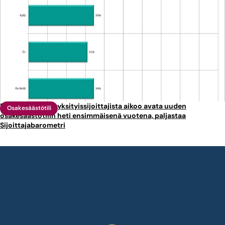
Reilu kolmannes yksityissijoittajista aikoo avata uuden
Osakesäästötili
osakesäästötilin heti ensimmäisenä vuotena, paljastaa
Sijoittajabarometri