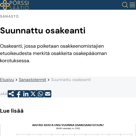
Siirry
Haku
Val
sisältöön
SANASTO
Suunnattu osakeanti
Osakeanti, jossa poiketaan osakkeenomistajien
etuoikeudesta merkitä osakkeita osakepääoman
korotuksessa.
Etusivu
Sanastotermit
Suunnattu osakeanti
JAA
Lue lisää