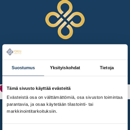
Suostumus
Yksityiskohdat
Tietoja
Pörssisäätiön myöntämät apurahat
Tämä sivusto käyttää evästeitä
Apurahat
Evästeistä osa on välttämättömiä, osa sivuston toimintaa
parantavia, ja osaa käytetään tilastointi- tai
markkinointitarkoituksiin.