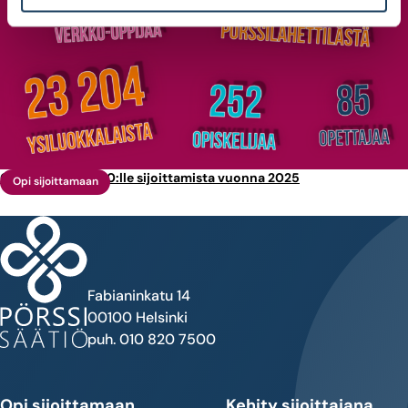
Opetimme 60 000:lle sijoittamista vuonna 2025
Opi sijoittamaan
Fabianinkatu 14
00100 Helsinki
puh. 010 820 7500
Opi sijoittamaan
Kehity sijoittajana