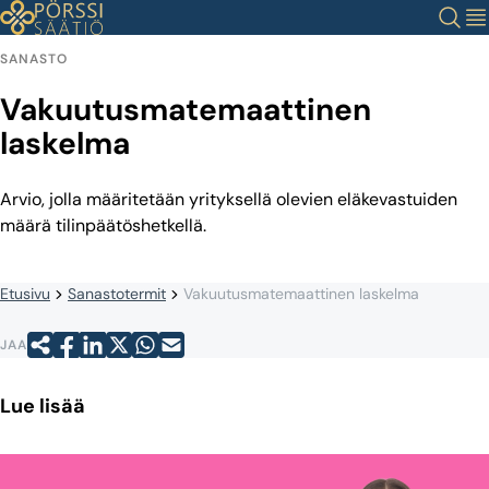
Siirry
Haku
Val
sisältöön
SANASTO
Vakuutusmatemaattinen
laskelma
Arvio, jolla määritetään yrityksellä olevien eläkevastuiden
määrä tilinpäätöshetkellä.
Etusivu
Sanastotermit
Vakuutusmatemaattinen laskelma
JAA
Lue lisää