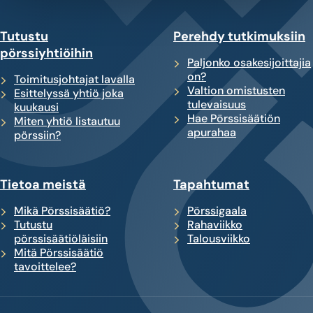
Tutustu
Perehdy tutkimuksiin
pörssiyhtiöihin
Paljonko osakesijoittajia
on?
Toimitusjohtajat lavalla
Valtion omistusten
Esittelyssä yhtiö joka
tulevaisuus
kuukausi
Hae Pörssisäätiön
Miten yhtiö listautuu
apurahaa
pörssiin?
Tietoa meistä
Tapahtumat
Mikä Pörssisäätiö?
Pörssigaala
Tutustu
Rahaviikko
pörssisäätiöläisiin
Talousviikko
Mitä Pörssisäätiö
tavoittelee?