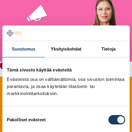
Suostumus
Yksityiskohdat
Tietoja
Osakesäästötilin verotusta kannattaa kehittää
Verotus
Tämä sivusto käyttää evästeitä
Evästeistä osa on välttämättömiä, osa sivuston toimintaa
parantavia, ja osaa käytetään tilastointi- tai
markkinointitarkoituksiin.
Suostumuksen
Pakolliset evästeet
valinta